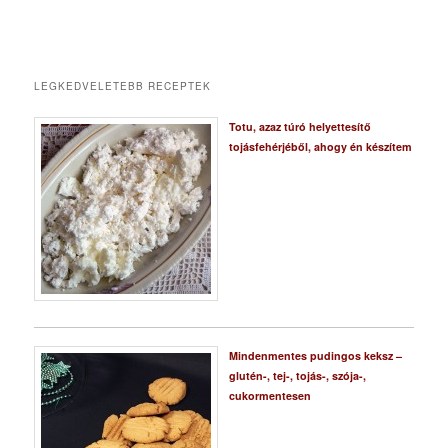
LEGKEDVELETEBB RECEPTEK
Totu, azaz túró helyettesítő
tojásfehérjéből, ahogy én készítem
Mindenmentes pudingos keksz –
glutén-, tej-, tojás-, szója-,
cukormentesen