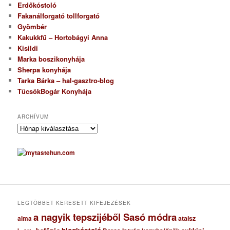
Erdőkóstoló
Fakanálforgató tollforgató
Gyömbér
Kakukkfű – Hortobágyi Anna
Kisildi
Marka boszikonyhája
Sherpa konyhája
Tarka Bárka – hal-gasztro-blog
TücsökBogár Konyhája
ARCHÍVUM
A
r
c
h
í
v
u
m
LEGTÖBBET KERESETT KIFEJEZÉSEK
a nagyik tepszijéből Sasó módra
ataisz
alma