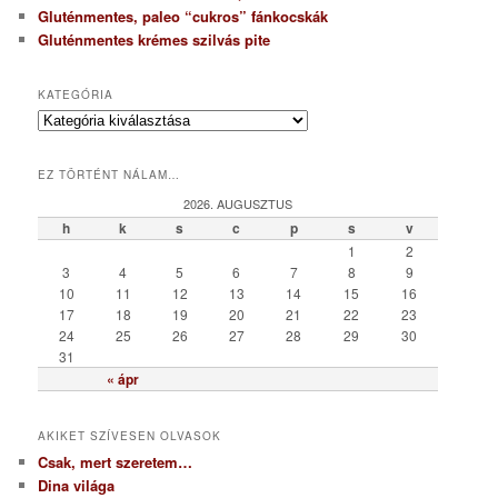
Gluténmentes, paleo “cukros” fánkocskák
Gluténmentes krémes szilvás pite
KATEGÓRIA
K
a
t
EZ TÖRTÉNT NÁLAM…
e
g
2026. AUGUSZTUS
ó
h
k
s
c
p
s
v
r
1
2
i
3
4
5
6
7
8
9
a
10
11
12
13
14
15
16
17
18
19
20
21
22
23
24
25
26
27
28
29
30
31
« ápr
AKIKET SZÍVESEN OLVASOK
Csak, mert szeretem…
Dina világa