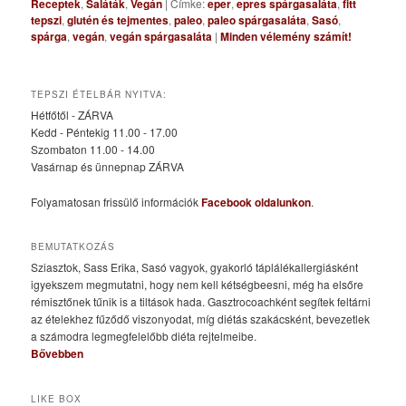
Receptek
,
Saláták
,
Vegán
|
Címke:
eper
,
epres spárgasaláta
,
fitt
tepszi
,
glutén és tejmentes
,
paleo
,
paleo spárgasaláta
,
Sasó
,
spárga
,
vegán
,
vegán spárgasaláta
|
Minden vélemény számít!
TEPSZI ÉTELBÁR NYITVA:
Hétfőtől - ZÁRVA
Kedd - Péntekig 11.00 - 17.00
Szombaton 11.00 - 14.00
Vasárnap és ünnepnap ZÁRVA
Folyamatosan frissülő információk
Facebook oldalunkon
.
BEMUTATKOZÁS
Sziasztok, Sass Erika, Sasó vagyok, gyakorló táplálékallergiásként
igyekszem megmutatni, hogy nem kell kétségbeesni, még ha elsőre
rémisztőnek tűnik is a tiltások hada. Gasztrocoachként segítek feltárni
az ételekhez fűződő viszonyodat, míg diétás szakácsként, bevezetlek
a számodra legmegfelelőbb diéta rejtelmeibe.
Bővebben
LIKE BOX