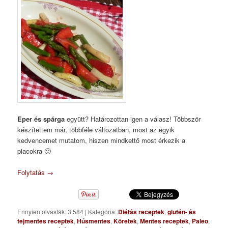
Eper és spárga
együtt? Határozottan igen a válasz! Többször
készítettem már, többféle változatban, most az egyik
kedvencemet mutatom, hiszen mindkettő most érkezik a
piacokra 🙂
Folytatás
→
Ennyien olvasták: 3 584
|
Kategória:
Diétás receptek
,
glutén- és
tejmentes receptek
,
Húsmentes
,
Köretek
,
Mentes receptek
,
Paleo
,