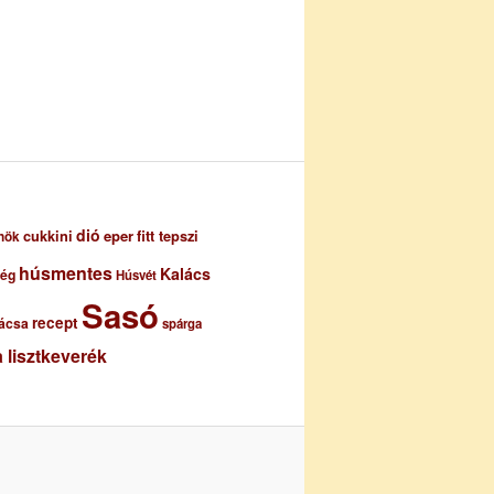
dió
eper
cukkini
fitt tepszi
nök
húsmentes
Kalács
ség
Húsvét
Sasó
recept
ácsa
spárga
 lisztkeverék