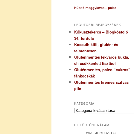
Hűsítő meggyleves – paleo
LEGUTÓBBI BEJEGYZÉSEK
Kókusztekercs – Blogkóstoló
34. forduló
Kossuth kifli, glutén- és
tejmentesen
Gluténmentes lekváros bukta,
ch csökkentett lisztből
Gluténmentes, paleo “cukros”
fánkocskák
Gluténmentes krémes szilvás
pite
KATEGÓRIA
K
a
t
EZ TÖRTÉNT NÁLAM…
e
g
2026. AUGUSZTUS