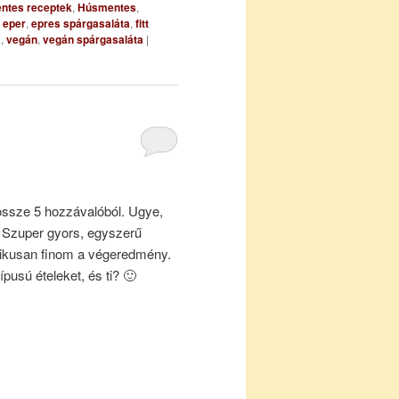
entes receptek
,
Húsmentes
,
eper
,
epres spárgasaláta
,
fitt
a
,
vegán
,
vegán spárgasaláta
|
össze 5 hozzávalóból. Ugye,
 Szuper gyors, egyszerű
tikusan finom a végeredmény.
ípusú ételeket, és ti? 🙂