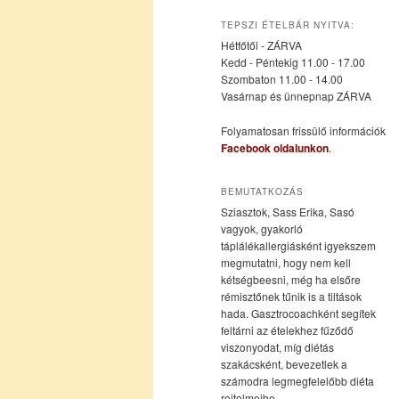
az
a
TEPSZI ÉTELBÁR NYITVA:
Hétfőtől - ZÁRVA
elsődleges
másodlagos
Kedd - Péntekig 11.00 - 17.00
Szombaton 11.00 - 14.00
Vasárnap és ünnepnap ZÁRVA
tartalomra
tartalomra
Folyamatosan frissülő információk
Facebook oldalunkon
.
BEMUTATKOZÁS
Sziasztok, Sass Erika, Sasó
vagyok, gyakorló
táplálékallergiásként igyekszem
megmutatni, hogy nem kell
kétségbeesni, még ha elsőre
rémisztőnek tűnik is a tiltások
hada. Gasztrocoachként segítek
feltárni az ételekhez fűződő
viszonyodat, míg diétás
szakácsként, bevezetlek a
számodra legmegfelelőbb diéta
rejtelmeibe.