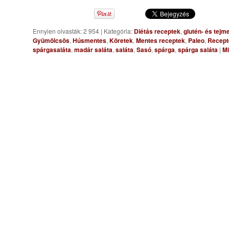
Ennyien olvasták: 2 954
|
Kategória:
Diétás receptek
,
glutén- és tejm
Gyümölcsös
,
Húsmentes
,
Köretek
,
Mentes receptek
,
Paleo
,
Recept
spárgasaláta
,
madár saláta
,
saláta
,
Sasó
,
spárga
,
spárga saláta
|
Mi