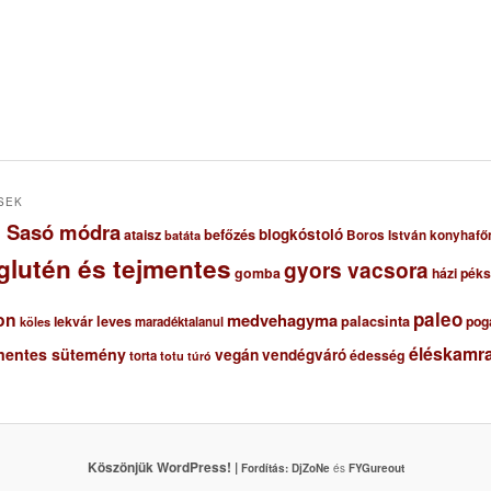
SEK
ől Sasó módra
blogkóstoló
ataisz
befőzés
Boros István konyhafő
batáta
glutén és tejmentes
gyors vacsora
gomba
házi pék
paleo
on
medvehagyma
lekvár
leves
palacsinta
pog
maradéktalanul
köles
éléskamra
mentes sütemény
vegán
vendégváró
édesség
torta
totu
túró
Köszönjük WordPress! |
Fordítás:
DjZoNe
és
FYGureout