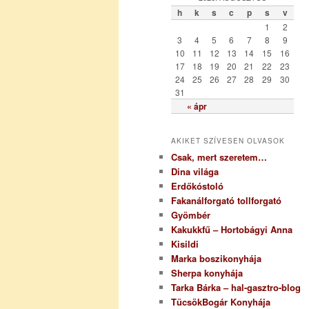
ó
h
k
s
c
p
s
v
r
1
2
i
3
4
5
6
7
8
9
a
10
11
12
13
14
15
16
17
18
19
20
21
22
23
24
25
26
27
28
29
30
31
« ápr
AKIKET SZÍVESEN OLVASOK
Csak, mert szeretem…
Dina világa
Erdőkóstoló
Fakanálforgató tollforgató
Gyömbér
Kakukkfű – Hortobágyi Anna
Kisildi
Marka boszikonyhája
Sherpa konyhája
Tarka Bárka – hal-gasztro-blog
TücsökBogár Konyhája