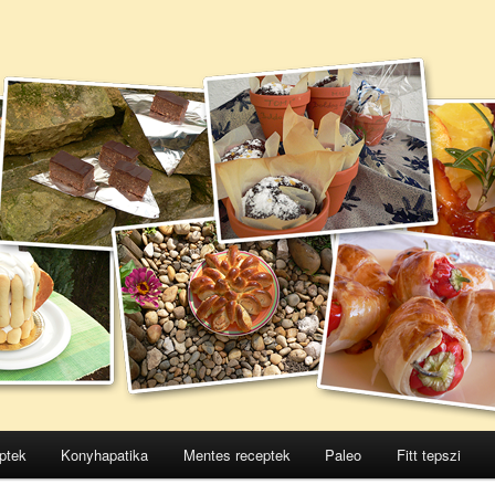
ptek
Konyhapatika
Mentes receptek
Paleo
Fitt tepszi