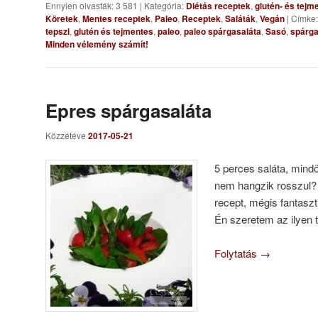
Ennyien olvasták: 3 581
|
Kategória:
Diétás receptek
,
glutén- és tejm
Köretek
,
Mentes receptek
,
Paleo
,
Receptek
,
Saláták
,
Vegán
|
Címke:
tepszi
,
glutén és tejmentes
,
paleo
,
paleo spárgasaláta
,
Sasó
,
spárg
Minden vélemény számít!
Epres spárgasaláta
Közzétéve
2017-05-21
5 perces saláta, mind
nem hangzik rosszul?
recept, mégis fantasz
Én szeretem az ilyen t
Folytatás
→