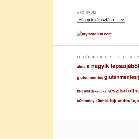
ARCHÍVUM
A
r
c
h
í
v
u
LEGTÖBBET KERESETT KIFEJEZÉ
m
a nagyik tepszijéb
alma
gluténmentes
glutén mentes
készítsd otth
kelt tészta
kenőke
tejmentes
tej
sütemény
sütőtök