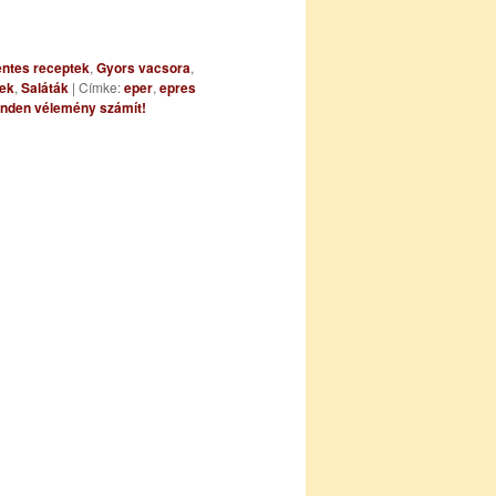
entes receptek
,
Gyors vacsora
,
ek
,
Saláták
|
Címke:
eper
,
epres
nden vélemény számít!