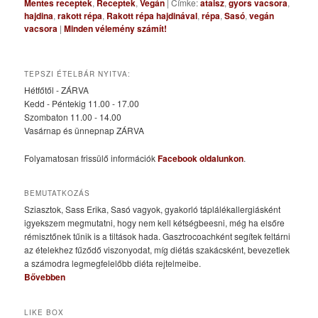
Mentes receptek
,
Receptek
,
Vegán
|
Címke:
ataisz
,
gyors vacsora
,
hajdina
,
rakott répa
,
Rakott répa hajdinával
,
répa
,
Sasó
,
vegán
vacsora
|
Minden vélemény számít!
TEPSZI ÉTELBÁR NYITVA:
Hétfőtől - ZÁRVA
Kedd - Péntekig 11.00 - 17.00
Szombaton 11.00 - 14.00
Vasárnap és ünnepnap ZÁRVA
Folyamatosan frissülő információk
Facebook oldalunkon
.
BEMUTATKOZÁS
Sziasztok, Sass Erika, Sasó vagyok, gyakorló táplálékallergiásként
igyekszem megmutatni, hogy nem kell kétségbeesni, még ha elsőre
rémisztőnek tűnik is a tiltások hada. Gasztrocoachként segítek feltárni
az ételekhez fűződő viszonyodat, míg diétás szakácsként, bevezetlek
a számodra legmegfelelőbb diéta rejtelmeibe.
Bővebben
LIKE BOX