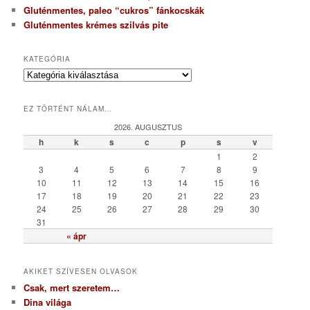
Gluténmentes, paleo “cukros” fánkocskák
Gluténmentes krémes szilvás pite
KATEGÓRIA
K
a
t
EZ TÖRTÉNT NÁLAM…
e
g
2026. AUGUSZTUS
ó
h
k
s
c
p
s
v
r
1
2
i
3
4
5
6
7
8
9
a
10
11
12
13
14
15
16
17
18
19
20
21
22
23
24
25
26
27
28
29
30
31
« ápr
AKIKET SZÍVESEN OLVASOK
Csak, mert szeretem…
Dina világa