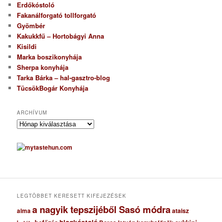
Erdőkóstoló
Fakanálforgató tollforgató
Gyömbér
Kakukkfű – Hortobágyi Anna
Kisildi
Marka boszikonyhája
Sherpa konyhája
Tarka Bárka – hal-gasztro-blog
TücsökBogár Konyhája
ARCHÍVUM
A
r
c
h
í
v
u
m
LEGTÖBBET KERESETT KIFEJEZÉSEK
a nagyik tepszijéből Sasó módra
ataisz
alma