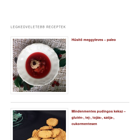
LEGKEDVELETEBB RECEPTEK
Hűsítő meggyleves – paleo
Mindenmentes pudingos keksz –
glutén-, tej-, tojás-, szója-,
cukormentesen