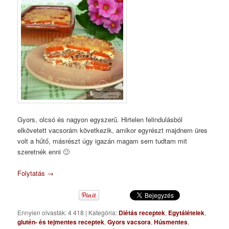
Gyors, olcsó és nagyon egyszerű. Hirtelen felindulásból
elkövetett vacsorám következik, amikor egyrészt majdnem üres
volt a hűtő, másrészt úgy igazán magam sem tudtam mit
szeretnék enni 🙂
Folytatás
→
Ennyien olvasták: 4 418
|
Kategória:
Diétás receptek
,
Egytálételek
,
glutén- és tejmentes receptek
,
Gyors vacsora
,
Húsmentes
,