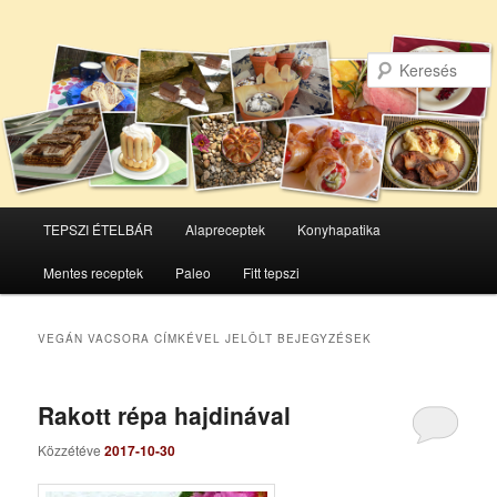
Főmenü
TEPSZI ÉTELBÁR
Alapreceptek
Konyhapatika
Tovább
Tovább
Mentes receptek
Paleo
Fitt tepszi
az
a
elsődleges
másodlagos
VEGÁN VACSORA
CÍMKÉVEL JELÖLT BEJEGYZÉSEK
tartalomra
tartalomra
Rakott répa hajdinával
Közzétéve
2017-10-30