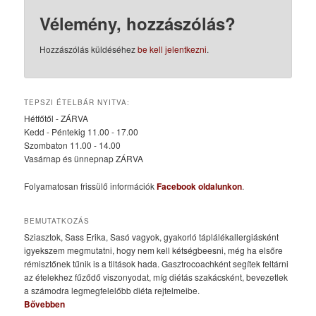
Vélemény, hozzászólás?
Hozzászólás küldéséhez
be kell jelentkezni
.
TEPSZI ÉTELBÁR NYITVA:
Hétfőtől - ZÁRVA
Kedd - Péntekig 11.00 - 17.00
Szombaton 11.00 - 14.00
Vasárnap és ünnepnap ZÁRVA
Folyamatosan frissülő információk
Facebook oldalunkon
.
BEMUTATKOZÁS
Sziasztok, Sass Erika, Sasó vagyok, gyakorló táplálékallergiásként
igyekszem megmutatni, hogy nem kell kétségbeesni, még ha elsőre
rémisztőnek tűnik is a tiltások hada. Gasztrocoachként segítek feltárni
az ételekhez fűződő viszonyodat, míg diétás szakácsként, bevezetlek
a számodra legmegfelelőbb diéta rejtelmeibe.
Bővebben