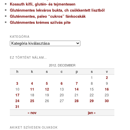
Kossuth kifli, glutén- és tejmentesen
Gluténmentes lekváros bukta, ch csökkentett lisztből
Gluténmentes, paleo “cukros” fánkocskák
Gluténmentes krémes szilvás pite
KATEGÓRIA
K
a
t
EZ TÖRTÉNT NÁLAM…
e
g
2012. DECEMBER
ó
h
k
s
c
p
s
v
r
1
2
i
3
4
5
6
7
8
9
a
10
11
12
13
14
15
16
17
18
19
20
21
22
23
24
25
26
27
28
29
30
31
« nov
jan »
AKIKET SZÍVESEN OLVASOK