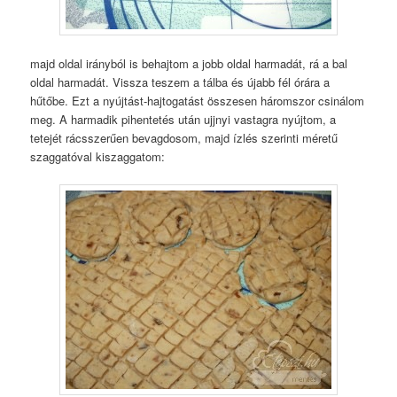
majd oldal irányból is behajtom a jobb oldal harmadát, rá a bal
oldal harmadát. Vissza teszem a tálba és újabb fél órára a
hűtőbe. Ezt a nyújtást-hajtogatást összesen háromszor csinálom
meg. A harmadik pihentetés után ujjnyi vastagra nyújtom, a
tetejét rácsszerűen bevagdosom, majd ízlés szerinti méretű
szaggatóval kiszaggatom: