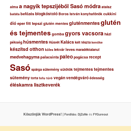
a nagyik tepszijéből Sasó módra
ataisz
alma
blogkóstoló
befőzés
cukkini
Boros István konyhafőnök
batáta
glutén
gluténmentes
dió
eper
fitt tepszi
glutén mentes
és tejmentes
gyors vacsora
gomba
házi
húsmentes
Kalács
pékség
Húsvét
kelt tészta
kenőke
készítsd otthon
lekvár
leves
maradéktalanul
köles
paleo
medvehagyma
recept
palacsinta
pogácsa
Sasó
tejmentes
tejmentes
sütemény
spárga
sütőtök
sütemény
vegán
vendégváró
édesség
torta
totu
túró
éléskamra lisztkeverék
Köszönjük WordPress! |
Fordítás:
DjZoNe
és
FYGureout