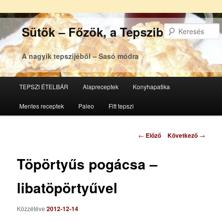
Sütök – Főzök, a Tepsziből
A nagyik tepszijéből – Sasó módra
Főmenü
TEPSZI ÉTELBÁR
Alapreceptek
Konyhapatika
Tovább
Tovább
Mentes receptek
Paleo
Fitt tepszi
az
a
elsődleges
másodlagos
Bejegyzés
←
Előző
Következő
→
navigáció
tartalomra
tartalomra
Töpörtyűs pogácsa –
libatöpörtyűvel
Közzétéve
2012-12-14