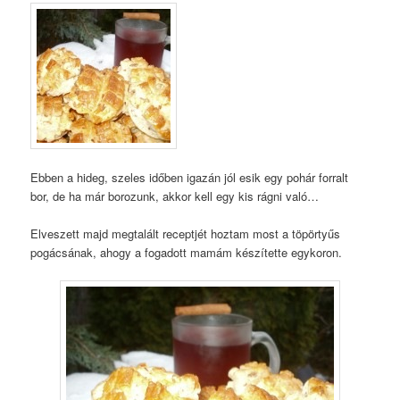
Ebben a hideg, szeles időben igazán jól esik egy pohár forralt
bor, de ha már borozunk, akkor kell egy kis rágni való…
Elveszett majd megtalált receptjét hoztam most a töpörtyűs
pogácsának, ahogy a fogadott mamám készítette egykoron.