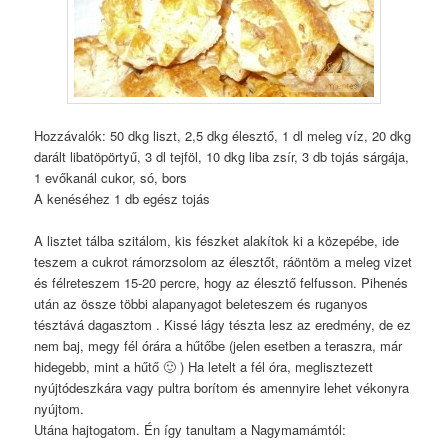
Hozzávalók: 50 dkg liszt, 2,5 dkg élesztő, 1 dl meleg víz, 20 dkg
darált libatöpörtyű, 3 dl tejföl, 10 dkg liba zsír, 3 db tojás sárgája,
1 evőkanál cukor, só, bors
A kenéséhez 1 db egész tojás
A lisztet tálba szitálom, kis fészket alakítok ki a közepébe, ide
teszem a cukrot rámorzsolom az élesztőt, ráöntöm a meleg vizet
és félreteszem 15-20 percre, hogy az élesztő felfusson. Pihenés
után az össze többi alapanyagot beleteszem és ruganyos
tésztává dagasztom . Kissé lágy tészta lesz az eredmény, de ez
nem baj, megy fél órára a hűtőbe (jelen esetben a teraszra, már
hidegebb, mint a hűtő 🙂 ) Ha letelt a fél óra, meglisztezett
nyújtódeszkára vagy pultra borítom és amennyire lehet vékonyra
nyújtom.
Utána hajtogatom. Én így tanultam a Nagymamámtól: