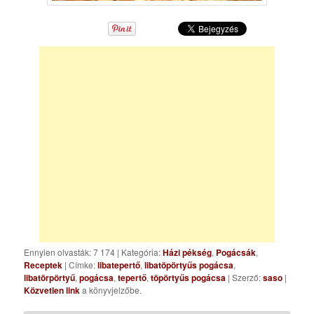
Ennyien olvasták: 7 174
|
Kategória:
Házi pékség
,
Pogácsák
,
Receptek
| Címke:
libatepertő
,
libatöpörtyűs pogácsa
,
libatörpörtyű
,
pogácsa
,
tepertő
,
töpörtyűs pogácsa
| Szerző:
saso
|
Közvetlen link
a könyvjelzőbe.