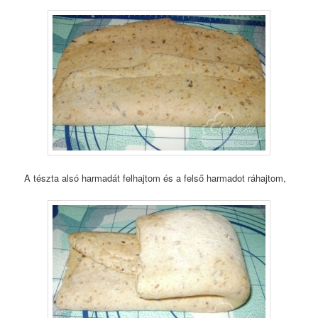
A tészta alsó harmadát felhajtom és a felső harmadot ráhajtom,