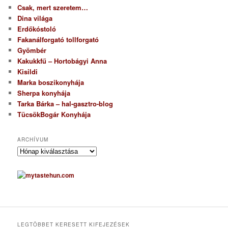
Csak, mert szeretem…
Dina világa
Erdőkóstoló
Fakanálforgató tollforgató
Gyömbér
Kakukkfű – Hortobágyi Anna
Kisildi
Marka boszikonyhája
Sherpa konyhája
Tarka Bárka – hal-gasztro-blog
TücsökBogár Konyhája
ARCHÍVUM
A
r
c
h
í
v
u
m
LEGTÖBBET KERESETT KIFEJEZÉSEK