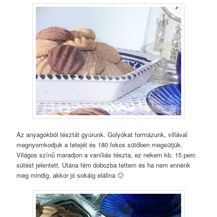
Az anyagokból tésztát gyúrunk. Golyókat formázunk, villával
megnyomkodjuk a tetejét és 180 fokos sütőben megsütjük.
Világos színű maradjon a vaníliás tészta, ez nekem kb. 15 perc
sütést jelentett. Utána fém dobozba tettem és ha nem ennénk
meg mindig, akkor jó sokáig elállna 🙂