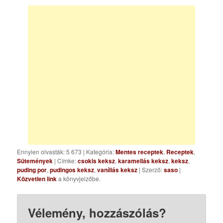
Ennyien olvasták: 5 673
|
Kategória:
Mentes receptek
,
Receptek
,
Sütemények
| Címke:
csokis keksz
,
karamellás keksz
,
keksz
,
puding por
,
pudingos keksz
,
vaníliás keksz
| Szerző:
saso
|
Közvetlen link
a könyvjelzőbe.
Vélemény, hozzászólás?