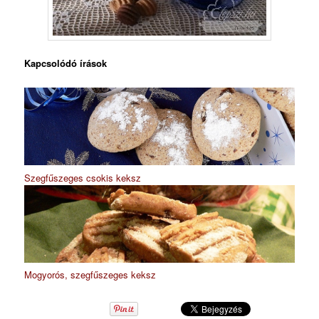
Kapcsolódó írások
Szegfűszeges csokis keksz
Mogyorós, szegfűszeges keksz