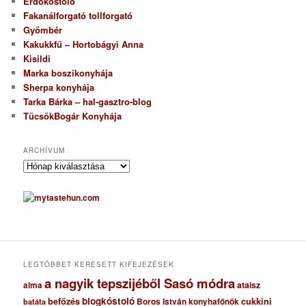
Erdőkóstoló
Fakanálforgató tollforgató
Gyömbér
Kakukkfű – Hortobágyi Anna
Kisildi
Marka boszikonyhája
Sherpa konyhája
Tarka Bárka – hal-gasztro-blog
TücsökBogár Konyhája
ARCHÍVUM
A
r
c
h
í
v
u
m
LEGTÖBBET KERESETT KIFEJEZÉSEK
a nagyik tepszijéből Sasó módra
ataisz
alma
blogkóstoló
befőzés
cukkini
Boros István konyhafőnök
batáta