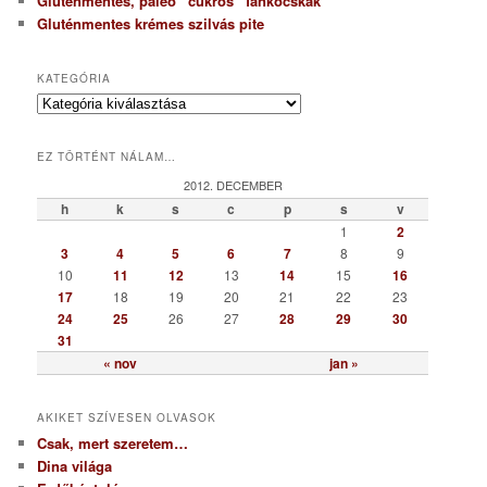
Gluténmentes, paleo “cukros” fánkocskák
Gluténmentes krémes szilvás pite
KATEGÓRIA
K
a
t
EZ TÖRTÉNT NÁLAM…
e
g
2012. DECEMBER
ó
h
k
s
c
p
s
v
r
1
2
i
3
4
5
6
7
8
9
a
10
11
12
13
14
15
16
17
18
19
20
21
22
23
24
25
26
27
28
29
30
31
« nov
jan »
AKIKET SZÍVESEN OLVASOK
Csak, mert szeretem…
Dina világa