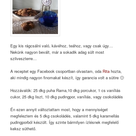
Egy kis rágcsálni való, kávéhoz, teához, vagy csak úgy…
Nekünk nagyon bevált, már a sokadik adag sült most
szilveszterre…
A receptet egy Facebook csoportban olvastam, oda
Rita
hozta,
aki mindig nagyon finomakat készít, így garancia volt a sütire 🙂
Hozzávalók: 25 dkg puha Rama,10 dkg porcukor, 1 cs vaníliás
cukor, 25 dkg liszt, 10 dkg pudingpor, vaníliás, vagy csokoládés
Én ezen annyit változtattam most, hogy a mennyiséget
megfeleztem és 5 dkg csokoládés, valamint 5 dkg karamellás
pudingporból készült. Így szinte bármilyen ízlésnek megfelelő
keksz süthető.