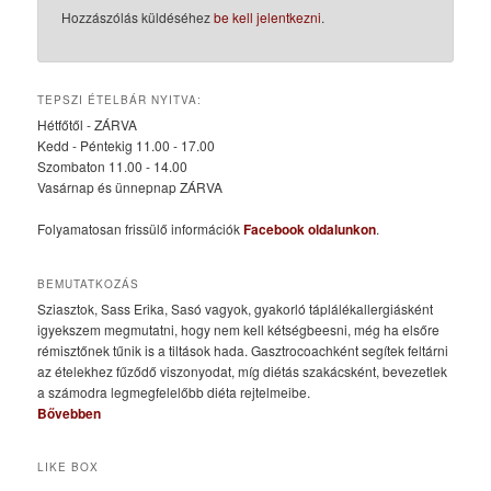
Hozzászólás küldéséhez
be kell jelentkezni
.
TEPSZI ÉTELBÁR NYITVA:
Hétfőtől - ZÁRVA
Kedd - Péntekig 11.00 - 17.00
Szombaton 11.00 - 14.00
Vasárnap és ünnepnap ZÁRVA
Folyamatosan frissülő információk
Facebook oldalunkon
.
BEMUTATKOZÁS
Sziasztok, Sass Erika, Sasó vagyok, gyakorló táplálékallergiásként
igyekszem megmutatni, hogy nem kell kétségbeesni, még ha elsőre
rémisztőnek tűnik is a tiltások hada. Gasztrocoachként segítek feltárni
az ételekhez fűződő viszonyodat, míg diétás szakácsként, bevezetlek
a számodra legmegfelelőbb diéta rejtelmeibe.
Bővebben
LIKE BOX