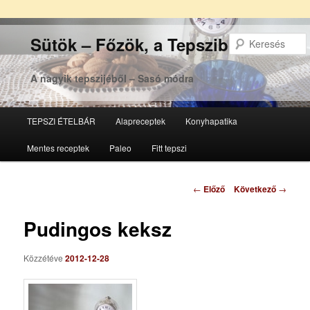
Sütök – Főzök, a Tepsziből
A nagyik tepszijéből – Sasó módra
Főmenü
TEPSZI ÉTELBÁR
Alapreceptek
Konyhapatika
Tovább
Tovább
Mentes receptek
Paleo
Fitt tepszi
az
a
elsődleges
másodlagos
Bejegyzés
←
Előző
Következő
→
navigáció
tartalomra
tartalomra
Pudingos keksz
Közzétéve
2012-12-28