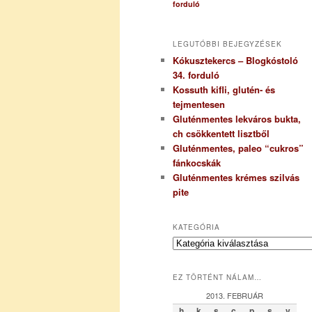
forduló
LEGUTÓBBI BEJEGYZÉSEK
Kókusztekercs – Blogkóstoló
34. forduló
Kossuth kifli, glutén- és
tejmentesen
Gluténmentes lekváros bukta,
ch csökkentett lisztből
Gluténmentes, paleo “cukros”
fánkocskák
Gluténmentes krémes szilvás
pite
KATEGÓRIA
K
a
t
EZ TÖRTÉNT NÁLAM…
e
g
2013. FEBRUÁR
ó
h
k
s
c
p
s
v