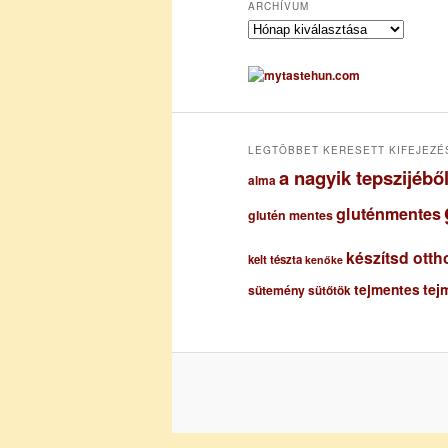
ARCHÍVUM
A
r
c
h
í
v
u
LEGTÖBBET KERESETT KIFEJEZÉ
m
a nagyik tepszijéb
alma
gluténmentes
glutén mentes
készítsd otth
kelt tészta
kenőke
tejmentes
tej
sütemény
sütőtök