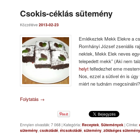
Csokis-céklás sütemény
Közzétéve
2013-02-23
Emlékeztek Mekk Elekre a cs
Romhányi József zseniális raj
nektek, Mekk Elek neves egy
telepedett mekk” (Aki nem ta
helyt
felfedezhet eme mesterr
Nos, ezzel a sütivel én is úg
miért ne tudnám megcsinálni?
Folytatás
→
Ennyien olvasták: 7 068
|
Kategória:
Receptek
,
Sütemények
|
Címke:
sütemény
,
csokoládé
,
étcsokoládé
,
sütemény
,
zöldséges sütemén