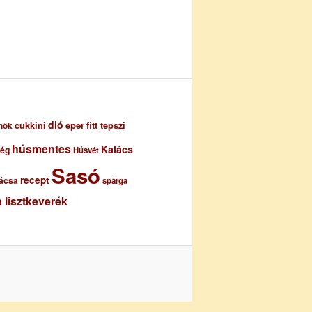
dió
eper
cukkini
fitt tepszi
nök
húsmentes
Kalács
ség
Húsvét
Sasó
recept
ácsa
spárga
 lisztkeverék