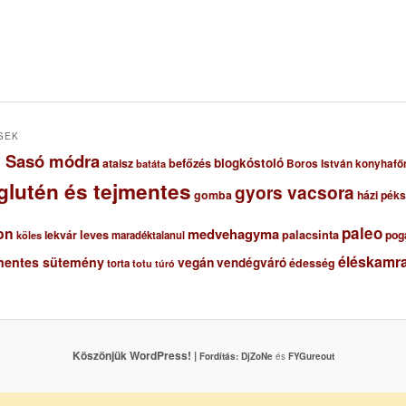
SEK
ől Sasó módra
blogkóstoló
ataisz
befőzés
Boros István konyhafő
batáta
glutén és tejmentes
gyors vacsora
gomba
házi pék
paleo
on
medvehagyma
lekvár
leves
palacsinta
pog
maradéktalanul
köles
éléskamra
mentes sütemény
vegán
vendégváró
édesség
torta
totu
túró
Köszönjük WordPress! |
Fordítás:
DjZoNe
és
FYGureout