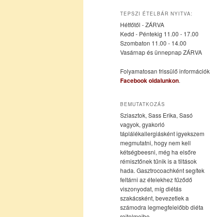
az
a
TEPSZI ÉTELBÁR NYITVA:
Hétfőtől - ZÁRVA
elsődleges
másodlagos
Kedd - Péntekig 11.00 - 17.00
Szombaton 11.00 - 14.00
Vasárnap és ünnepnap ZÁRVA
tartalomra
tartalomra
Folyamatosan frissülő információk
Facebook oldalunkon
.
BEMUTATKOZÁS
Sziasztok, Sass Erika, Sasó
vagyok, gyakorló
táplálékallergiásként igyekszem
megmutatni, hogy nem kell
kétségbeesni, még ha elsőre
rémisztőnek tűnik is a tiltások
hada. Gasztrocoachként segítek
feltárni az ételekhez fűződő
viszonyodat, míg diétás
szakácsként, bevezetlek a
számodra legmegfelelőbb diéta
rejtelmeibe.