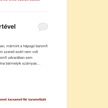
rtével
ban, mármint a hápogó baromfi
m szereti ezért nem volt
aromfi udvarában sem
olna bármelyik szárnyas…
amell
,
kacsamell filé
,
karamellizált