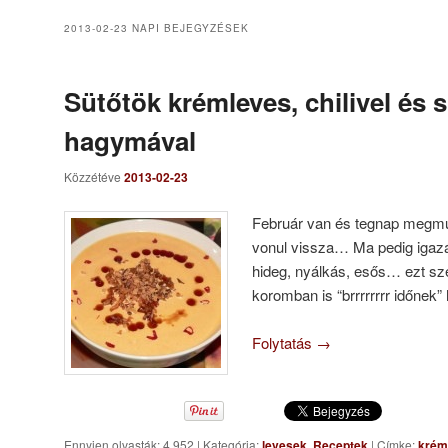
2013-02-23
NAPI BEJEGYZÉSEK
Sütőtök krémleves, chilivel és s
hagymával
Közzétéve
2013-02-23
Február van és tegnap megmu
vonul vissza… Ma pedig igazán
hideg, nyálkás, esős… ezt sz
koromban is “brrrrrrrr időnek
Folytatás
→
Ennyien olvasták: 4 952
|
Kategória:
levesek
,
Receptek
|
Címke:
krém