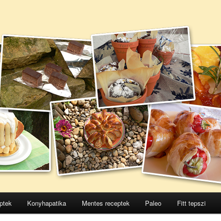
ptek
Konyhapatika
Mentes receptek
Paleo
Fitt tepszi