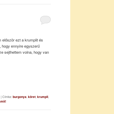
 először ezt a krumplit és
, hogy ennyire egyszerű
sze sejthettem volna, hogy van
|
Címke:
burgonya
,
köret
,
krumpli
,
mít!