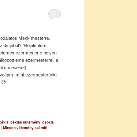
odálatos Mekk mesterre,
zfilmjéből? “Bejelentem
etemes ezermester e helyen
lálkozott eme ezermesterrel,
e
ől emlékeket)
y voltam, mint ezermesterünk:
 🙂
cékla
,
céklás sütemény
,
csokis
y
|
Minden vélemény számít!