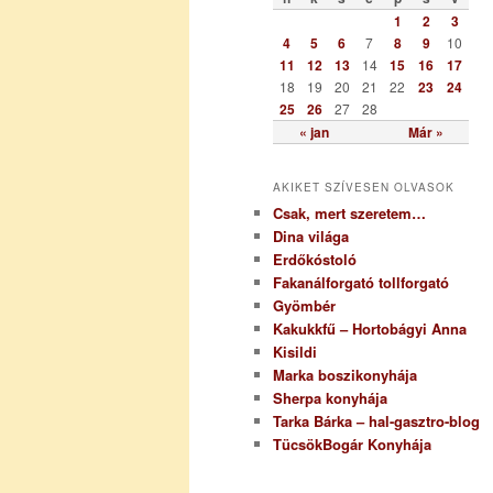
r
1
2
3
i
4
5
6
7
8
9
10
a
11
12
13
14
15
16
17
18
19
20
21
22
23
24
25
26
27
28
« jan
Már »
AKIKET SZÍVESEN OLVASOK
Csak, mert szeretem…
Dina világa
Erdőkóstoló
Fakanálforgató tollforgató
Gyömbér
Kakukkfű – Hortobágyi Anna
Kisildi
Marka boszikonyhája
Sherpa konyhája
Tarka Bárka – hal-gasztro-blog
TücsökBogár Konyhája