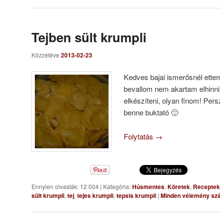
Tejben sült krumpli
Közzétéve
2013-02-23
Kedves bajai ismerősnél ettem
bevallom nem akartam elhinni
elkészíteni, olyan finom! Per
benne buktató 🙂
Folytatás
→
Ennyien olvasták: 12 004
|
Kategória:
Húsmentes
,
Köretek
,
Receptek
sült krumpli
,
tej
,
tejes krumpli
,
tepsis krumpli
|
Minden vélemény szá