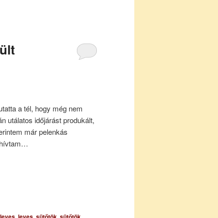
ült
tatta a tél, hogy még nem
 utálatos időjárást produkált,
erintem már pelenkás
” hívtam…
leves
,
leves
,
sütőtök
,
sütőtök