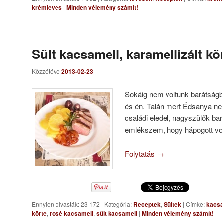
krémleves
|
Minden vélemény számít!
Sült kacsamell, karamellizált kö
Közzétéve
2013-02-23
Sokáig nem voltunk barátság
és én. Talán mert Édsanya ne
családi eledel, nagyszülők b
emlékszem, hogy hápogott v
Folytatás
→
Ennyien olvasták: 23 172
|
Kategória:
Receptek
,
Sültek
|
Címke:
kacs
körte
,
rosé kacsamell
,
sült kacsamell
|
Minden vélemény számít!