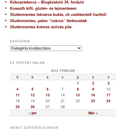
Kókusztekercs – Blogkóstoló 34. forduló
Kossuth kifli, glutén- és tejmentesen
Gluténmentes lekváros bukta, ch csökkentett lisztből
Gluténmentes, paleo “cukros” fánkocskák
Gluténmentes krémes szilvás pite
KATEGÓRIA
K
a
t
EZ TÖRTÉNT NÁLAM…
e
g
2013. FEBRUÁR
ó
h
k
s
c
p
s
v
r
1
2
3
i
4
5
6
7
8
9
10
a
11
12
13
14
15
16
17
18
19
20
21
22
23
24
25
26
27
28
« jan
Már »
AKIKET SZÍVESEN OLVASOK