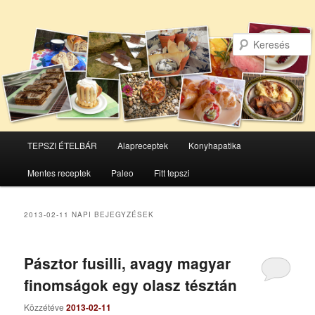
Főmenü
TEPSZI ÉTELBÁR
Alapreceptek
Konyhapatika
Tovább
Tovább
Mentes receptek
Paleo
Fitt tepszi
az
a
elsődleges
másodlagos
2013-02-11
NAPI BEJEGYZÉSEK
tartalomra
tartalomra
Pásztor fusilli, avagy magyar
finomságok egy olasz tésztán
Közzétéve
2013-02-11