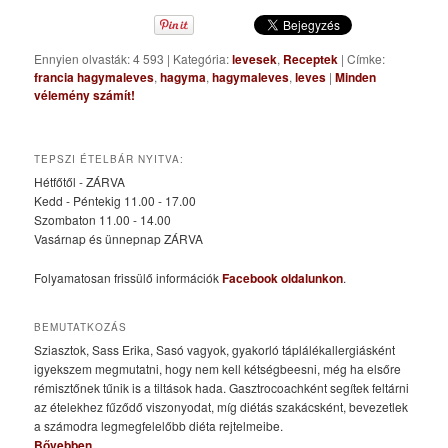
Ennyien olvasták: 4 593
|
Kategória:
levesek
,
Receptek
|
Címke:
francia hagymaleves
,
hagyma
,
hagymaleves
,
leves
|
Minden
vélemény számít!
TEPSZI ÉTELBÁR NYITVA:
Hétfőtől - ZÁRVA
Kedd - Péntekig 11.00 - 17.00
Szombaton 11.00 - 14.00
Vasárnap és ünnepnap ZÁRVA
Folyamatosan frissülő információk
Facebook oldalunkon
.
BEMUTATKOZÁS
Sziasztok, Sass Erika, Sasó vagyok, gyakorló táplálékallergiásként
igyekszem megmutatni, hogy nem kell kétségbeesni, még ha elsőre
rémisztőnek tűnik is a tiltások hada. Gasztrocoachként segítek feltárni
az ételekhez fűződő viszonyodat, míg diétás szakácsként, bevezetlek
a számodra legmegfelelőbb diéta rejtelmeibe.
Bővebben