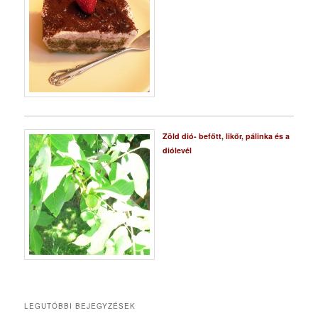
Zöld dió- befőtt, likőr, pálinka és a
diólevél
LEGUTÓBBI BEJEGYZÉSEK