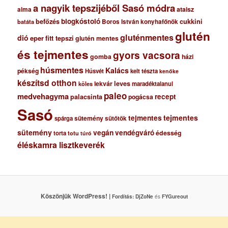
a nagyik tepszijéből Sasó módra
ataisz
alma
blogkóstoló
befőzés
cukkini
Boros István konyhafőnök
batáta
glutén
gluténmentes
dió
eper
fitt tepszi
glutén mentes
és tejmentes
gyors vacsora
gomba
házi
húsmentes
Kalács
pékség
Húsvét
kelt tészta
kenőke
készítsd otthon
lekvár
leves
maradéktalanul
köles
paleo
medvehagyma
recept
palacsinta
pogácsa
Sasó
tejmentes
tejmentes
sütemény
spárga
sütőtök
sütemény
vegán
vendégváró
édesség
torta
totu
túró
éléskamra lisztkeverék
Köszönjük WordPress! |
Fordítás:
DjZoNe
és
FYGureout