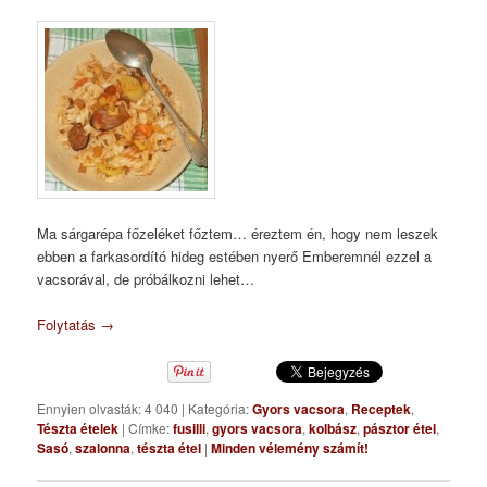
Ma sárgarépa főzeléket főztem… éreztem én, hogy nem leszek
ebben a farkasordító hideg estében nyerő Emberemnél ezzel a
vacsorával, de próbálkozni lehet…
Folytatás
→
Ennyien olvasták: 4 040
|
Kategória:
Gyors vacsora
,
Receptek
,
Tészta ételek
|
Címke:
fusilli
,
gyors vacsora
,
kolbász
,
pásztor étel
,
Sasó
,
szalonna
,
tészta étel
|
Minden vélemény számít!