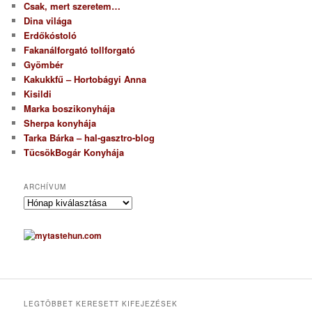
Csak, mert szeretem…
Dina világa
Erdőkóstoló
Fakanálforgató tollforgató
Gyömbér
Kakukkfű – Hortobágyi Anna
Kisildi
Marka boszikonyhája
Sherpa konyhája
Tarka Bárka – hal-gasztro-blog
TücsökBogár Konyhája
ARCHÍVUM
A
r
c
h
í
v
u
m
LEGTÖBBET KERESETT KIFEJEZÉSEK