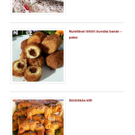
Nutellával töltött bundás banán –
paleo
Sütőtökös kifli