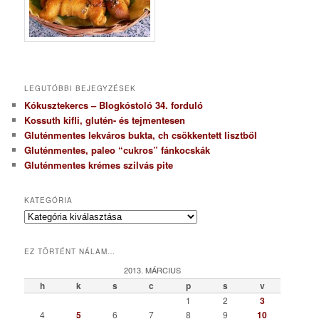
LEGUTÓBBI BEJEGYZÉSEK
Kókusztekercs – Blogkóstoló 34. forduló
Kossuth kifli, glutén- és tejmentesen
Gluténmentes lekváros bukta, ch csökkentett lisztből
Gluténmentes, paleo “cukros” fánkocskák
Gluténmentes krémes szilvás pite
KATEGÓRIA
K
a
t
EZ TÖRTÉNT NÁLAM…
e
g
2013. MÁRCIUS
ó
h
k
s
c
p
s
v
r
1
2
3
i
4
5
6
7
8
9
10