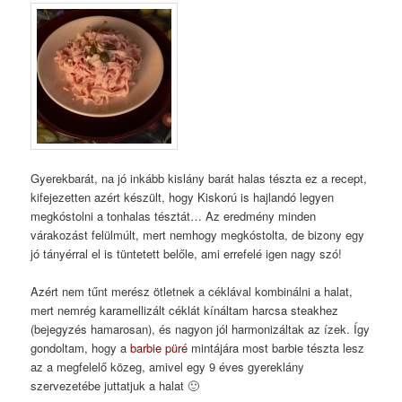
Gyerekbarát, na jó inkább kislány barát halas tészta ez a recept,
kifejezetten azért készült, hogy Kiskorú is hajlandó legyen
megkóstolni a tonhalas tésztát… Az eredmény minden
várakozást felülmúlt, mert nemhogy megkóstolta, de bizony egy
jó tányérral el is tüntetett belőle, ami errefelé igen nagy szó!
Azért nem tűnt merész ötletnek a céklával kombinálni a halat,
mert nemrég karamellizált céklát kínáltam harcsa steakhez
(bejegyzés hamarosan), és nagyon jól harmonizáltak az ízek. Így
gondoltam, hogy a
barbie püré
mintájára most barbie tészta lesz
az a megfelelő közeg, amivel egy 9 éves gyereklány
szervezetébe juttatjuk a halat 🙂