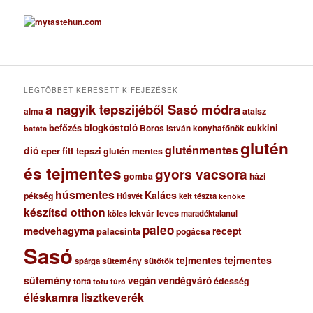
r
c
h
í
v
u
m
LEGTÖBBET KERESETT KIFEJEZÉSEK
a nagyik tepszijéből Sasó módra
ataisz
alma
blogkóstoló
befőzés
cukkini
Boros István konyhafőnök
batáta
glutén
gluténmentes
dió
eper
fitt tepszi
glutén mentes
és tejmentes
gyors vacsora
gomba
házi
húsmentes
Kalács
pékség
Húsvét
kelt tészta
kenőke
készítsd otthon
lekvár
leves
maradéktalanul
köles
paleo
medvehagyma
recept
palacsinta
pogácsa
Sasó
tejmentes
tejmentes
sütemény
spárga
sütőtök
sütemény
vegán
vendégváró
édesség
torta
totu
túró
éléskamra lisztkeverék