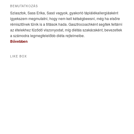
BEMUTATKOZÁS
Sziasztok, Sass Erika, Sasó vagyok, gyakorló táplálékallergiásként
igyekszem megmutatni, hogy nem kell kétségbeesni, még ha elsőre
rémisztőnek tűnik is a tiltások hada. Gasztrocoachként segítek feltárni
az ételekhez fűződő viszonyodat, míg diétás szakácsként, bevezetlek
a számodra legmegfelelőbb diéta rejtelmeibe.
Bővebben
LIKE BOX