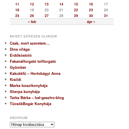
a
11
12
13
14
15
16
17
18
19
20
21
22
23
24
25
26
27
28
29
30
31
« feb
ápr »
AKIKET SZÍVESEN OLVASOK
Csak, mert szeretem…
Dina világa
Erdőkóstoló
Fakanálforgató tollforgató
Gyömbér
Kakukkfű – Hortobágyi Anna
Kisildi
Marka boszikonyhája
Sherpa konyhája
Tarka Bárka – hal-gasztro-blog
TücsökBogár Konyhája
ARCHÍVUM
A