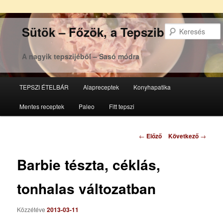
Sütök – Főzök, a Tepsziből
A nagyik tepszijéből – Sasó módra
Főmenü
TEPSZI ÉTELBÁR
Alapreceptek
Konyhapatika
Tovább
Tovább
Mentes receptek
Paleo
Fitt tepszi
az
a
elsődleges
másodlagos
Bejegyzés
←
Előző
Következő
→
navigáció
tartalomra
tartalomra
Barbie tészta, céklás,
tonhalas változatban
Közzétéve
2013-03-11