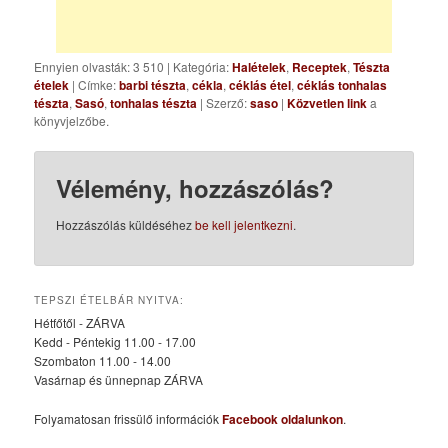
Ennyien olvasták: 3 510
|
Kategória:
Halételek
,
Receptek
,
Tészta
ételek
| Címke:
barbi tészta
,
cékla
,
céklás étel
,
céklás tonhalas
tészta
,
Sasó
,
tonhalas tészta
| Szerző:
saso
|
Közvetlen link
a
könyvjelzőbe.
Vélemény, hozzászólás?
Hozzászólás küldéséhez
be kell jelentkezni
.
TEPSZI ÉTELBÁR NYITVA:
Hétfőtől - ZÁRVA
Kedd - Péntekig 11.00 - 17.00
Szombaton 11.00 - 14.00
Vasárnap és ünnepnap ZÁRVA
Folyamatosan frissülő információk
Facebook oldalunkon
.