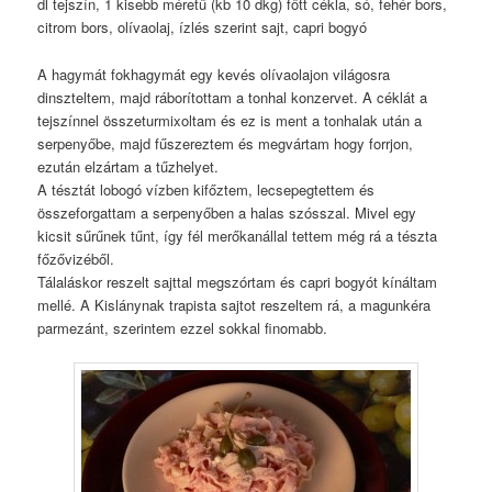
dl tejszín, 1 kisebb méretű (kb 10 dkg) főtt cékla, só, fehér bors,
citrom bors, olívaolaj, ízlés szerint sajt, capri bogyó
A hagymát fokhagymát egy kevés olívaolajon világosra
dinszteltem, majd ráborítottam a tonhal konzervet. A céklát a
tejszínnel összeturmixoltam és ez is ment a tonhalak után a
serpenyőbe, majd fűszereztem és megvártam hogy forrjon,
ezután elzártam a tűzhelyet.
A tésztát lobogó vízben kifőztem, lecsepegtettem és
összeforgattam a serpenyőben a halas szósszal. Mivel egy
kicsit sűrűnek tűnt, így fél merőkanállal tettem még rá a tészta
főzővizéből.
Tálaláskor reszelt sajttal megszórtam és capri bogyót kínáltam
mellé. A Kislánynak trapista sajtot reszeltem rá, a magunkéra
parmezánt, szerintem ezzel sokkal finomabb.