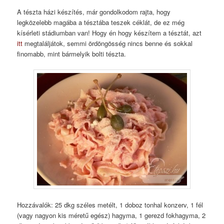
A tészta házi készítés, már gondolkodom rajta, hogy
legközelebb magába a tésztába teszek céklát, de ez még
kísérleti stádiumban van! Hogy én hogy készítem a tésztát, azt
itt
megtaláljátok, semmi ördöngösség nincs benne és sokkal
finomabb, mint bármelyik bolti tészta.
Hozzávalók: 25 dkg széles metélt, 1 doboz tonhal konzerv, 1 fél
(vagy nagyon kis méretű egész) hagyma, 1 gerezd fokhagyma, 2