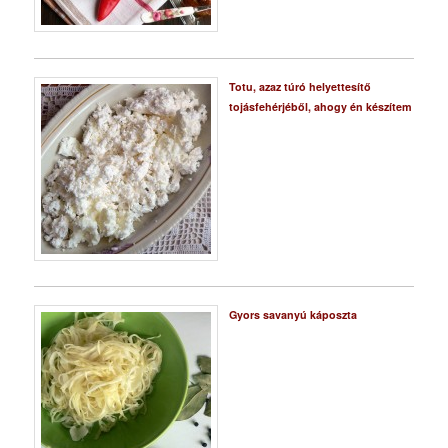
Totu, azaz túró helyettesítő
tojásfehérjéből, ahogy én készítem
Gyors savanyú káposzta