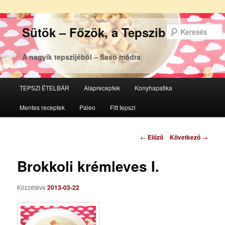
Sütök – Főzök, a Tepsziből
A nagyik tepszijéből – Sasó módra
Főmenü
TEPSZI ÉTELBÁR
Alapreceptek
Konyhapatika
Tovább
Tovább
Mentes receptek
Paleo
Fitt tepszi
az
a
elsődleges
másodlagos
Bejegyzés
←
Előző
Következő
→
navigáció
tartalomra
tartalomra
Brokkoli krémleves I.
Közzétéve
2013-03-22