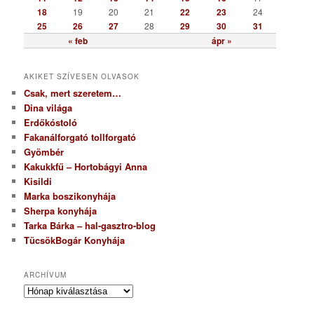
18
19
20
21
22
23
24
25
26
27
28
29
30
31
« feb
ápr »
AKIKET SZÍVESEN OLVASOK
Csak, mert szeretem…
Dina világa
Erdőkóstoló
Fakanálforgató tollforgató
Gyömbér
Kakukkfű – Hortobágyi Anna
Kisildi
Marka boszikonyhája
Sherpa konyhája
Tarka Bárka – hal-gasztro-blog
TücsökBogár Konyhája
ARCHÍVUM
A
r