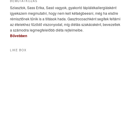
BEMUTATKOZÁS
Sziasztok, Sass Erika, Sasó vagyok, gyakorló táplálékallergiásként
igyekszem megmutatni, hogy nem kell kétségbeesni, még ha elsőre
rémisztőnek tűnik is a tiltások hada. Gasztrocoachként segítek feltárni
az ételekhez fűződő viszonyodat, míg diétás szakácsként, bevezetlek
a számodra legmegfelelőbb diéta rejtelmeibe.
Bővebben
LIKE BOX