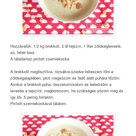
Hozzávalók: 1/2 kg brokkoli, 2 dl tejszín, 1 liter zöldségleveslé,
só, fehér bors
A tálaláshoz pirított zsemlekocka
A brokkolit megtisztítva, rózsákra szedve felteszem főni a
zöldségalaplében, picit megsózom és fedő alatt puhára főzöm.
Amikor a brokkoli puha, összeturmixolom és beleöntöm a
levesbe a tejszínt, megborsozom, ha szükséges sózom még és
így kb. 5 percig forralom.
Pirított szemlekockával tálalom.