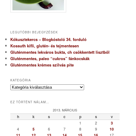
LEGUTÓBBI BEJEGYZÉSEK
Kókusztekercs – Blogkóstoló 34. forduló
Kossuth kifli, glutén- és tejmentesen
Gluténmentes lekváros bukta, ch csökkentett lisztből
Gluténmentes, paleo “cukros” fánkocskák
Gluténmentes krémes szilvás pite
KATEGÓRIA
K
a
t
EZ TÖRTÉNT NÁLAM…
e
g
2013. MÁRCIUS
ó
h
k
s
c
p
s
v
r
1
2
3
i
4
5
6
7
8
9
10
a
11
12
13
14
15
16
17