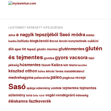
c
h
í
v
u
m
LEGTÖBBET KERESETT KIFEJEZÉSEK
a nagyik tepszijéből Sasó módra
ataisz
alma
blogkóstoló
befőzés
cukkini
Boros István konyhafőnök
batáta
glutén
gluténmentes
dió
eper
fitt tepszi
glutén mentes
és tejmentes
gyors vacsora
gomba
házi
húsmentes
Kalács
pékség
Húsvét
kelt tészta
kenőke
készítsd otthon
lekvár
leves
maradéktalanul
köles
paleo
medvehagyma
recept
palacsinta
pogácsa
Sasó
tejmentes
tejmentes
sütemény
spárga
sütőtök
sütemény
vegán
vendégváró
édesség
torta
totu
túró
éléskamra lisztkeverék