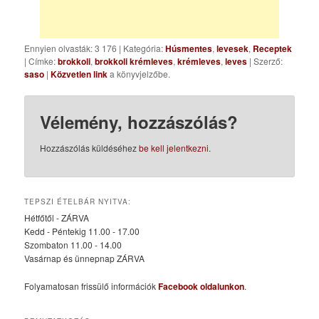
Ennyien olvasták: 3 176
|
Kategória:
Húsmentes
,
levesek
,
Receptek
| Címke:
brokkoli
,
brokkoli krémleves
,
krémleves
,
leves
| Szerző:
saso
|
Közvetlen link
a könyvjelzőbe.
Vélemény, hozzászólás?
Hozzászólás küldéséhez
be kell jelentkezni
.
TEPSZI ÉTELBÁR NYITVA:
Hétfőtől - ZÁRVA
Kedd - Péntekig 11.00 - 17.00
Szombaton 11.00 - 14.00
Vasárnap és ünnepnap ZÁRVA
Folyamatosan frissülő információk
Facebook oldalunkon
.