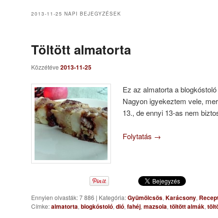
2013-11-25
NAPI BEJEGYZÉSEK
Töltött almatorta
Közzétéve
2013-11-25
Ez az almatorta a blogkóstoló 
Nagyon igyekeztem vele, mer
13., de ennyi 13-as nem bizto
Folytatás
→
Ennyien olvasták: 7 886
|
Kategória:
Gyümölcsös
,
Karácsony
,
Recep
Címke:
almatorta
,
blogkóstoló
,
dió
,
fahéj
,
mazsola
,
töltött almák
,
tölt