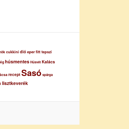
dió
eper
cukkini
fitt tepszi
nök
húsmentes
Kalács
ség
Húsvét
Sasó
recept
ácsa
spárga
 lisztkeverék