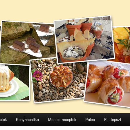
ptek
Konyhapatika
Mentes receptek
Paleo
Fitt tepszi