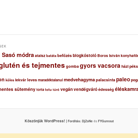
SEK
ől Sasó módra
blogkóstoló
ataisz
befőzés
Boros István konyhafő
batáta
glutén és tejmentes
gyors vacsora
gomba
házi pék
paleo
on
medvehagyma
lekvár
leves
palacsinta
pog
maradéktalanul
köles
éléskamra
mentes sütemény
vegán
vendégváró
édesség
torta
totu
túró
Köszönjük WordPress! |
Fordítás:
DjZoNe
és
FYGureout