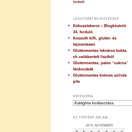
forduló
LEGUTÓBBI BEJEGYZÉSEK
Kókusztekercs – Blogkóstoló
34. forduló
Kossuth kifli, glutén- és
tejmentesen
Gluténmentes lekváros bukta,
ch csökkentett lisztből
Gluténmentes, paleo “cukros”
fánkocskák
Gluténmentes krémes szilvás
pite
KATEGÓRIA
K
a
t
EZ TÖRTÉNT NÁLAM…
e
g
2013. NOVEMBER
ó
h
k
s
c
p
s
v