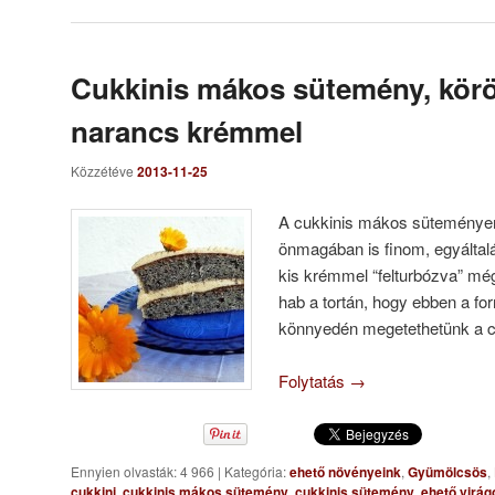
Cukkinis mákos sütemény, kör
narancs krémmel
Közzétéve
2013-11-25
A cukkinis mákos süteményem
önmagában is finom, egyáltal
kis krémmel “felturbózva” m
hab a tortán, hogy ebben a fo
könnyedén megetethetünk a 
Folytatás
→
Ennyien olvasták: 4 966
|
Kategória:
ehető növényeink
,
Gyümölcsös
,
cukkini
,
cukkinis mákos sütemény
,
cukkinis sütemény
,
ehető virág