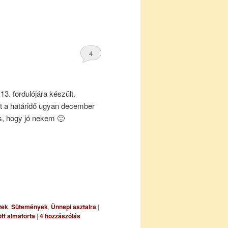
4
13. fordulójára készült.
t a határidő ugyan december
s, hogy jó nekem 🙂
tek
,
Sütemények
,
Ünnepi asztalra
|
ött almatorta
|
4
hozzászólás