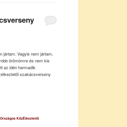
ácsverseny
jártam. Vagyis nem jártam,
gyobb örömömre és nem kis
t az idén harmadik
étkeztetői szakácsverseny
Országos KözÉtkeztetői