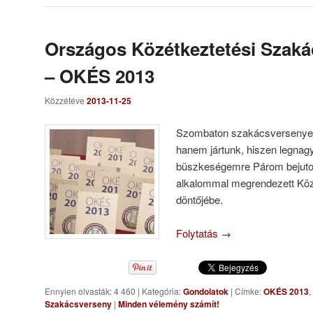
Országos Közétkeztetési Szak
– OKÉS 2013
Közzétéve
2013-11-25
Szombaton szakácsversenyen 
hanem jártunk, hiszen legna
büszkeségemre Párom bejutot
alkalommal megrendezett Köz
döntőjébe.
Folytatás
→
Ennyien olvasták: 4 460
|
Kategória:
Gondolatok
|
Címke:
OKÉS 2013
,
Szakácsverseny
|
Minden vélemény számít!