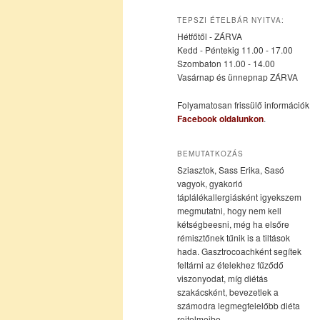
az
a
TEPSZI ÉTELBÁR NYITVA:
Hétfőtől - ZÁRVA
elsődleges
másodlagos
Kedd - Péntekig 11.00 - 17.00
Szombaton 11.00 - 14.00
Vasárnap és ünnepnap ZÁRVA
tartalomra
tartalomra
Folyamatosan frissülő információk
Facebook oldalunkon
.
BEMUTATKOZÁS
Sziasztok, Sass Erika, Sasó
vagyok, gyakorló
táplálékallergiásként igyekszem
megmutatni, hogy nem kell
kétségbeesni, még ha elsőre
rémisztőnek tűnik is a tiltások
hada. Gasztrocoachként segítek
feltárni az ételekhez fűződő
viszonyodat, míg diétás
szakácsként, bevezetlek a
számodra legmegfelelőbb diéta
rejtelmeibe.