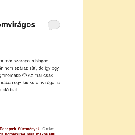
ömvirágos
 már szerepel a blogon,
án nem száraz süti, de így egy
ég finomabb 🙂 Az már csak
rmában egy kis körömvirágot is
családdal…
Receptek
,
Sütemények
|
Címke:
ok
,
körömvirág
,
mák
,
mákos süti
,