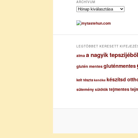
ARCHÍVUM
A
r
c
h
í
v
u
LEGTÖBBET KERESETT KIFEJEZÉ
m
a nagyik tepszijéb
alma
gluténmentes
glutén mentes
készítsd otth
kelt tészta
kenőke
tejmentes
tej
sütemény
sütőtök