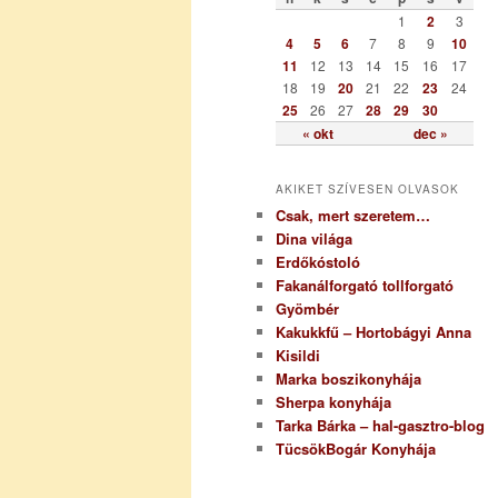
r
1
2
3
i
4
5
6
7
8
9
10
a
11
12
13
14
15
16
17
18
19
20
21
22
23
24
25
26
27
28
29
30
« okt
dec »
AKIKET SZÍVESEN OLVASOK
Csak, mert szeretem…
Dina világa
Erdőkóstoló
Fakanálforgató tollforgató
Gyömbér
Kakukkfű – Hortobágyi Anna
Kisildi
Marka boszikonyhája
Sherpa konyhája
Tarka Bárka – hal-gasztro-blog
TücsökBogár Konyhája