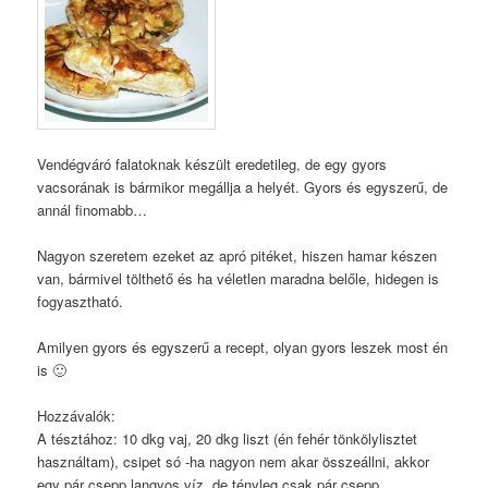
Vendégváró falatoknak készült eredetileg, de egy gyors
vacsorának is bármikor megállja a helyét. Gyors és egyszerű, de
annál finomabb…
Nagyon szeretem ezeket az apró pitéket, hiszen hamar készen
van, bármivel tölthető és ha véletlen maradna belőle, hidegen is
fogyasztható.
Amilyen gyors és egyszerű a recept, olyan gyors leszek most én
is 🙂
Hozzávalók:
A tésztához: 10 dkg vaj, 20 dkg liszt (én fehér tönkölylisztet
használtam), csipet só -ha nagyon nem akar összeállni, akkor
egy pár csepp langyos víz, de tényleg csak pár csepp.