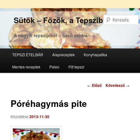
Sütök – Főzök, a Tepsziből
A nagyik tepszijéből – Sasó módra
Főmenü
TEPSZI ÉTELBÁR
Alapreceptek
Konyhapatika
Tovább
Tovább
Mentes receptek
Paleo
Fitt tepszi
az
a
elsődleges
másodlagos
Bejegyzés
←
Előző
Következő
→
navigáció
tartalomra
tartalomra
Póréhagymás pite
Közzétéve
2013-11-30