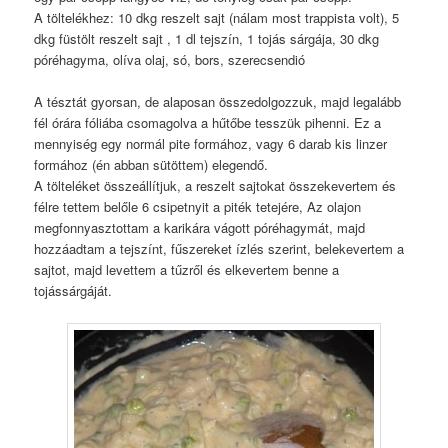
A töltelékhez: 10 dkg reszelt sajt (nálam most trappista volt), 5
dkg füstölt reszelt sajt , 1 dl tejszín, 1 tojás sárgája, 30 dkg
póréhagyma, olíva olaj, só, bors, szerecsendió
A tésztát gyorsan, de alaposan összedolgozzuk, majd legalább
fél órára fóliába csomagolva a hűtőbe tesszük pihenni. Ez a
mennyiség egy normál pite formához, vagy 6 darab kis linzer
formához (én abban sütöttem) elegendő.
A tölteléket összeállítjuk, a reszelt sajtokat összekevertem és
félre tettem belőle 6 csipetnyit a piték tetejére, Az olajon
megfonnyasztottam a karikára vágott póréhagymát, majd
hozzáadtam a tejszínt, fűszereket ízlés szerint, belekevertem a
sajtot, majd levettem a tűzről és elkevertem benne a
tojássárgáját.