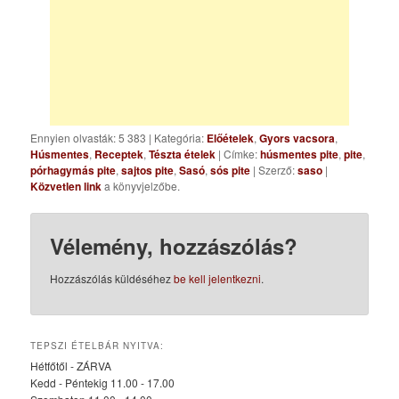
Ennyien olvasták: 5 383
|
Kategória:
Előételek
,
Gyors vacsora
,
Húsmentes
,
Receptek
,
Tészta ételek
| Címke:
húsmentes pite
,
pite
,
pórhagymás pite
,
sajtos pite
,
Sasó
,
sós pite
| Szerző:
saso
|
Közvetlen link
a könyvjelzőbe.
Vélemény, hozzászólás?
Hozzászólás küldéséhez
be kell jelentkezni
.
TEPSZI ÉTELBÁR NYITVA:
Hétfőtől - ZÁRVA
Kedd - Péntekig 11.00 - 17.00