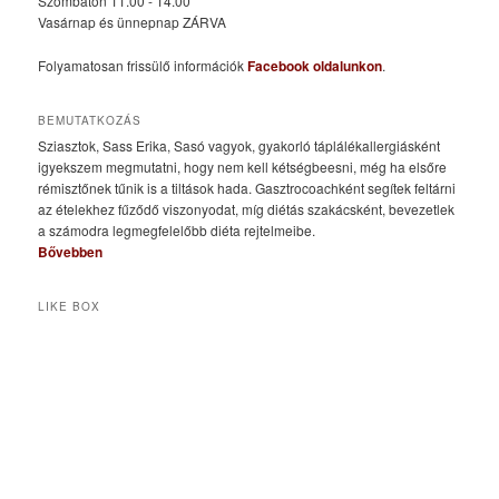
Szombaton 11.00 - 14.00
Vasárnap és ünnepnap ZÁRVA
Folyamatosan frissülő információk
Facebook oldalunkon
.
BEMUTATKOZÁS
Sziasztok, Sass Erika, Sasó vagyok, gyakorló táplálékallergiásként
igyekszem megmutatni, hogy nem kell kétségbeesni, még ha elsőre
rémisztőnek tűnik is a tiltások hada. Gasztrocoachként segítek feltárni
az ételekhez fűződő viszonyodat, míg diétás szakácsként, bevezetlek
a számodra legmegfelelőbb diéta rejtelmeibe.
Bővebben
LIKE BOX