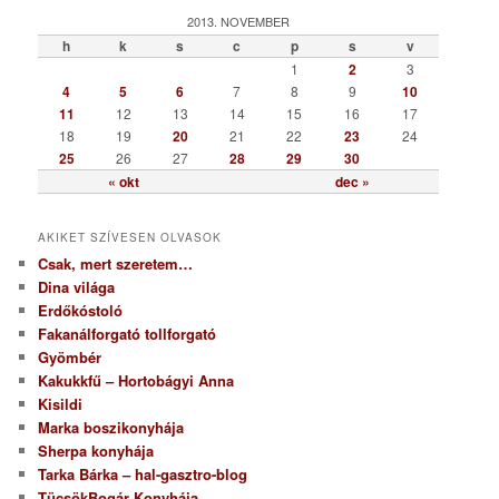
e
g
2013. NOVEMBER
ó
h
k
s
c
p
s
v
r
1
2
3
i
4
5
6
7
8
9
10
a
11
12
13
14
15
16
17
18
19
20
21
22
23
24
25
26
27
28
29
30
« okt
dec »
AKIKET SZÍVESEN OLVASOK
Csak, mert szeretem…
Dina világa
Erdőkóstoló
Fakanálforgató tollforgató
Gyömbér
Kakukkfű – Hortobágyi Anna
Kisildi
Marka boszikonyhája
Sherpa konyhája
Tarka Bárka – hal-gasztro-blog
TücsökBogár Konyhája