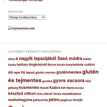
ARCHÍVUM
A
r
c
h
í
v
u
m
LEGTÖBBET KERESETT KIFEJEZÉSEK
a nagyik tepszijéből Sasó módra
ataisz
alma
blogkóstoló
befőzés
cukkini
Boros István konyhafőnök
batáta
glutén
gluténmentes
dió
eper
fitt tepszi
glutén mentes
és tejmentes
gyors vacsora
gomba
házi
húsmentes
Kalács
pékség
Húsvét
kelt tészta
kenőke
készítsd otthon
lekvár
leves
maradéktalanul
köles
paleo
medvehagyma
recept
palacsinta
pogácsa