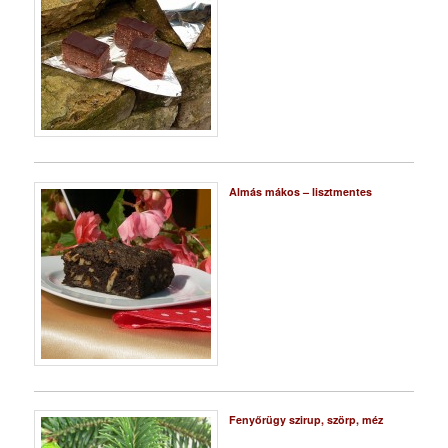
Almás mákos – lisztmentes
Fenyőrügy szirup, szörp, méz