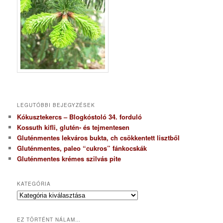
LEGUTÓBBI BEJEGYZÉSEK
Kókusztekercs – Blogkóstoló 34. forduló
Kossuth kifli, glutén- és tejmentesen
Gluténmentes lekváros bukta, ch csökkentett lisztből
Gluténmentes, paleo “cukros” fánkocskák
Gluténmentes krémes szilvás pite
KATEGÓRIA
K
a
t
EZ TÖRTÉNT NÁLAM…