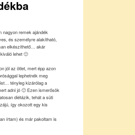
ndékba
em nagyon remek ajándék
ves, és személyre alakítható,
san elkészíthető… akár
kiváló lehet 🙂
n jól az ötlet, mert épp azon
prósággal lephetnék meg
st… tényleg kizárólag a
ert adni jó 🙂 Ezen ismerősök
tosan diétázik, tehát a süti
ájú, így okozott egy kis
an írtam) és már pakoltam is