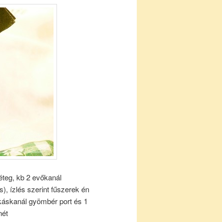
éteg, kb 2 evőkanál
is), ízlés szerint fűszerek én
áskanál gyömbér port és 1
nét