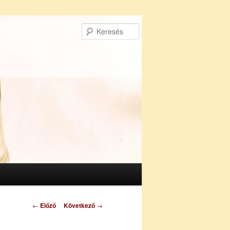
Keresés
Bejegyzés
←
Előző
Következő
→
navigáció