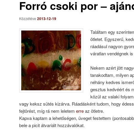
Forró csoki por – ajá
Közzétéve
2013-12-19
Találtam egy szerint
ötletet. Egyszerű, ked
ráadásul nagyon gyor
váratlan vendégnek is 
Nekem azért jött nagyo
tanakodtam, milyen a
néhány kedves ismerő
gesztus kedvéért és m
közül az valaki folyama
vagy keksz sütés kizárva. Ráadásként tudom, hogy édessz
fejtörést, míg rá nem leletem
erre
az ötletre.
Kapva kaptam a lehetőségen, üveget festettem (pontosabb
bele a picit átvariált hozzávalókat.