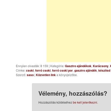
Ennyien olvasták: 8 159
|
Kategória:
Gasztro ajándékok
,
Karácsony
,
Címke:
csoki
,
forró csoki
,
forró csoki por
,
gasztro ajándék
,
készítsd
Szerző:
saso
|
Közvetlen link
a könyvjelzőbe.
Vélemény, hozzászólás?
Hozzászólás küldéséhez
be kell jelentkezni
.