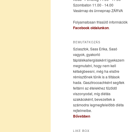
Szombaton 11.00 - 14.00
Vasárnap és ünnepnap ZÁRVA
tartalomra
tartalomra
Folyamatosan frissülő információk
Facebook oldalunkon
.
BEMUTATKOZÁS
Sziasztok, Sass Erika, Sasó
vagyok, gyakorló
táplálékallergiásként igyekszem
megmutatni, hogy nem kell
kétségbeesni, még ha elsőre
rémisztőnek tűnik is a tiltások
hada. Gasztrocoachként segítek
feltárni az ételekhez fűződő
viszonyodat, míg diétás
szakácsként, bevezetlek a
számodra legmegfelelőbb diéta
rejtelmeibe.
Bővebben
LIKE BOX