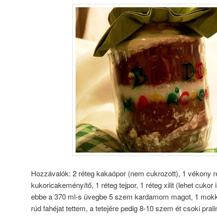
Hozzávalók: 2 réteg kakaópor (nem cukrozott), 1 vékony r
kukoricakeményítő, 1 réteg tejpor, 1 réteg xilit (lehet cukor 
ebbe a 370 ml-s üvegbe 5 szem kardamom magot, 1 mokk
rúd fahéjat tettem, a tetejére pedig 8-10 szem ét csoki prali