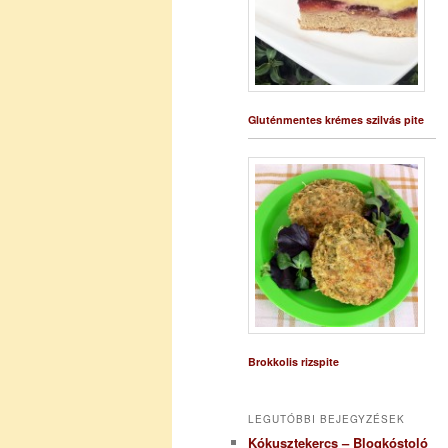
Gluténmentes krémes szilvás pite
Brokkolis rizspite
LEGUTÓBBI BEJEGYZÉSEK
Kókusztekercs – Blogkóstoló