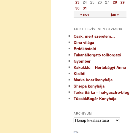
23
24
25
26
27
28
29
30
31
« nov
jan »
AKIKET SZÍVESEN OLVASOK
Csak, mert szeretem…
Dina világa
Erdőkóstoló
Fakanálforgató tollforgató
Gyömbér
Kakukkfű – Hortobágyi Anna
Kisildi
Marka boszikonyhája
Sherpa konyhája
Tarka Bárka – hal-gasztro-blog
TücsökBogár Konyhája
ARCHÍVUM
A
r
c