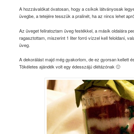
A hozzávalókat óvatosan, hogy a csíkok látványosak legy
üvegbe, a tetejére tesszük a pralinét, ha az nincs lehet apr
Az üveget feliratoztam üveg festékkel, a másik oldalára ped
ragasztottam, miszerint 1 liter forró vízzel kell feloldani, v
üveg.
A dekorálást majd még gyakorlom, de ez gyorsan kellett és 
Tökéletes ajándék volt egy édesszájú diétázónak 🙂