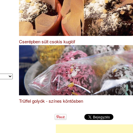
Cserépben sült csokis kuglóf
Trüffel golyók - színes köntösben