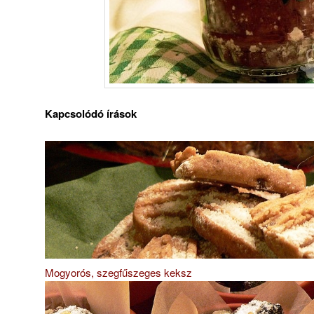
Kapcsolódó írások
Mogyorós, szegfűszeges keksz