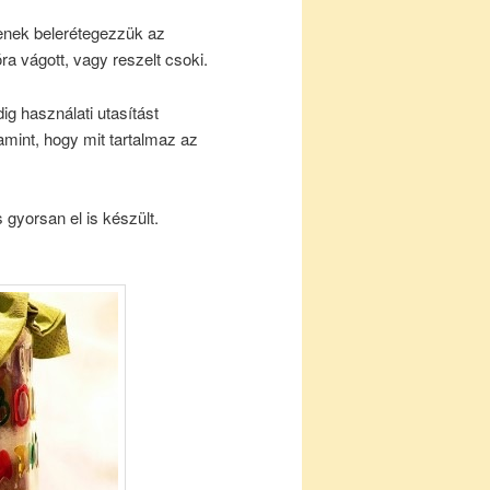
enek belerétegezzük az
óra vágott, vagy reszelt csoki.
ig használati utasítást
alamint, hogy mit tartalmaz az
gyorsan el is készült.