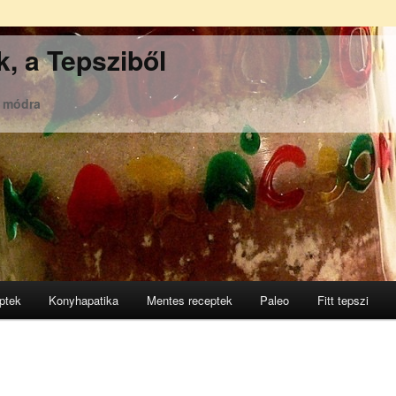
, a Tepsziből
ó módra
ptek
Konyhapatika
Mentes receptek
Paleo
Fitt tepszi