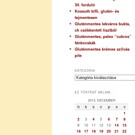
34. forduló
Kossuth kifli, glutén- és
tejmentesen
Gluténmentes lekváros bukta,
ch csökkentett lisztből
Gluténmentes, paleo “cukros”
fánkocskák
Gluténmentes krémes szilvás
pite
KATEGÓRIA
K
a
t
EZ TÖRTÉNT NÁLAM…
e
g
2013. DECEMBER
ó
h
k
s
c
p
s
v
r
1
i
2
3
4
5
6
7
8
a
9
10
11
12
13
14
15
16
17
18
19
20
21
22