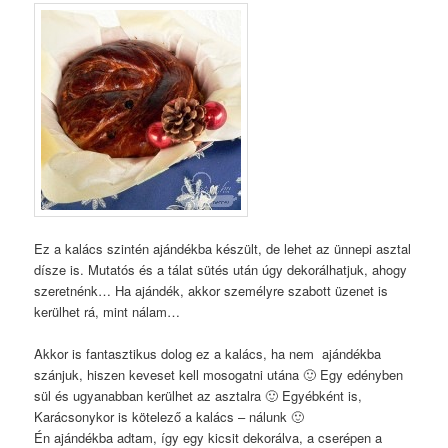
Ez a kalács szintén ajándékba készült, de lehet az ünnepi asztal
dísze is. Mutatós és a tálat sütés után úgy dekorálhatjuk, ahogy
szeretnénk… Ha ajándék, akkor személyre szabott üzenet is
kerülhet rá, mint nálam…
Akkor is fantasztikus dolog ez a kalács, ha nem ajándékba
szánjuk, hiszen keveset kell mosogatni utána 🙂 Egy edényben
sül és ugyanabban kerülhet az asztalra 🙂 Egyébként is,
Karácsonykor is kötelező a kalács – nálunk 🙂
Én ajándékba adtam, így egy kicsit dekorálva, a cserépen a