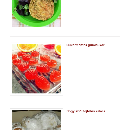
Cukormentes gumicukor
Bogyiszlói tejfölös kalács