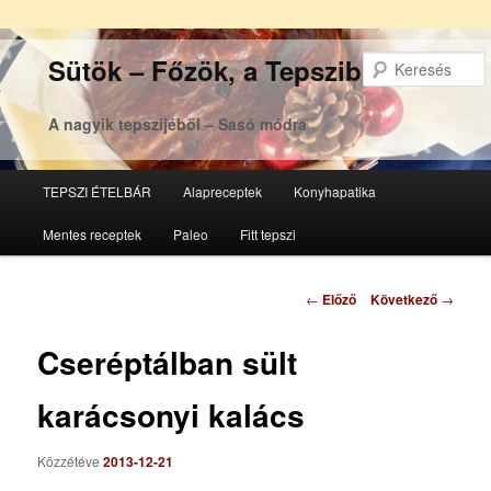
Sütök – Főzök, a Tepsziből
A nagyik tepszijéből – Sasó módra
Főmenü
TEPSZI ÉTELBÁR
Alapreceptek
Konyhapatika
Tovább
Tovább
Mentes receptek
Paleo
Fitt tepszi
az
a
elsődleges
másodlagos
Bejegyzés
←
Előző
Következő
→
navigáció
tartalomra
tartalomra
Cseréptálban sült
karácsonyi kalács
Közzétéve
2013-12-21