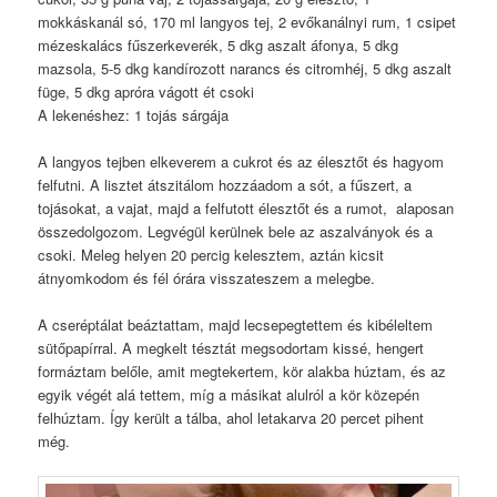
mokkáskanál só, 170 ml langyos tej, 2 evőkanálnyi rum, 1 csipet
mézeskalács fűszerkeverék, 5 dkg aszalt áfonya, 5 dkg
mazsola, 5-5 dkg kandírozott narancs és citromhéj, 5 dkg aszalt
füge, 5 dkg apróra vágott ét csoki
A lekenéshez: 1 tojás sárgája
A langyos tejben elkeverem a cukrot és az élesztőt és hagyom
felfutni. A lisztet átszitálom hozzáadom a sót, a fűszert, a
tojásokat, a vajat, majd a felfutott élesztőt és a rumot, alaposan
összedolgozom. Legvégül kerülnek bele az aszalványok és a
csoki. Meleg helyen 20 percig kelesztem, aztán kicsit
átnyomkodom és fél órára visszateszem a melegbe.
A cseréptálat beáztattam, majd lecsepegtettem és kibéleltem
sütőpapírral. A megkelt tésztát megsodortam kissé, hengert
formáztam belőle, amit megtekertem, kör alakba húztam, és az
egyik végét alá tettem, míg a másikat alulról a kör közepén
felhúztam. Így került a tálba, ahol letakarva 20 percet pihent
még.