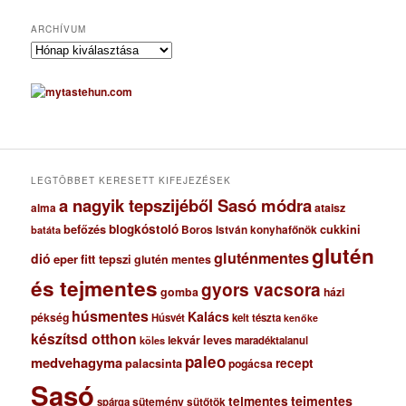
ARCHÍVUM
A
r
c
h
í
v
u
m
LEGTÖBBET KERESETT KIFEJEZÉSEK
a nagyik tepszijéből Sasó módra
ataisz
alma
blogkóstoló
befőzés
cukkini
Boros István konyhafőnök
batáta
glutén
gluténmentes
dió
eper
fitt tepszi
glutén mentes
és tejmentes
gyors vacsora
gomba
házi
húsmentes
Kalács
pékség
Húsvét
kelt tészta
kenőke
készítsd otthon
lekvár
leves
maradéktalanul
köles
paleo
medvehagyma
recept
palacsinta
pogácsa
Sasó
tejmentes
tejmentes
sütemény
spárga
sütőtök