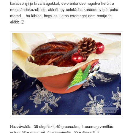
karácsonyi jó kívánságokkal, celofánba csomagolva került a
megajándékozotthoz, akinél így celofánba karácsonyig is puha
marad… ha kibírja, hogy az illatos csomagot nem bontja fel
előbb 🙂
Hozzávalók: 35 dkg liszt, 40 g porcukor, 1 csomag vaníliás
cukor, 35 g puha vaj, 2 tojássárgája, 20 g élesztő, 1