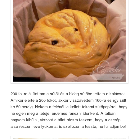
200 fokra állítottam a sütőt és a hideg sütőbe tettem a kalácsot.
Amikor elérte a 200 fokot, akkor visszavettem 160-ra és így sült
kb 50 percig. Nekem a felénél le kellett takarni sütőpapírral, hogy
ne égjen meg a teteje, érdemes ránézni időnként. A tálban
hagyom kihűlni, viszont a tálat rácsra teszem, hogy a cserép
alsó részén lévő lyukon át is szellőzőn a tészta, ne fulladjon be!