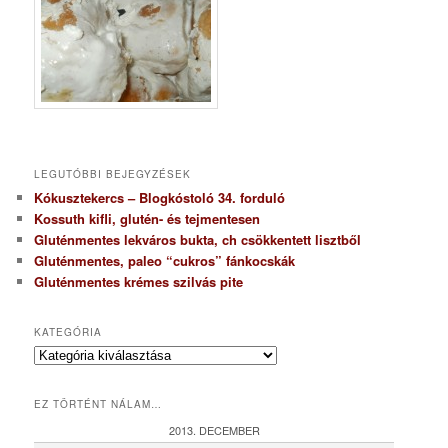
LEGUTÓBBI BEJEGYZÉSEK
Kókusztekercs – Blogkóstoló 34. forduló
Kossuth kifli, glutén- és tejmentesen
Gluténmentes lekváros bukta, ch csökkentett lisztből
Gluténmentes, paleo “cukros” fánkocskák
Gluténmentes krémes szilvás pite
KATEGÓRIA
K
a
t
EZ TÖRTÉNT NÁLAM…
e
g
2013. DECEMBER