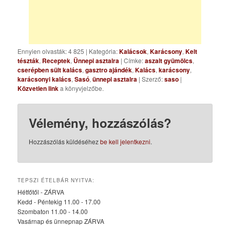
Ennyien olvasták: 4 825
|
Kategória:
Kalácsok
,
Karácsony
,
Kelt
tészták
,
Receptek
,
Ünnepi asztalra
| Címke:
aszalt gyümölcs
,
cserépben sült kalács
,
gasztro ajándék
,
Kalács
,
karácsony
,
karácsonyi kalács
,
Sasó
,
ünnepi asztalra
| Szerző:
saso
|
Közvetlen link
a könyvjelzőbe.
Vélemény, hozzászólás?
Hozzászólás küldéséhez
be kell jelentkezni
.
TEPSZI ÉTELBÁR NYITVA:
Hétfőtől - ZÁRVA
Kedd - Péntekig 11.00 - 17.00
Szombaton 11.00 - 14.00
Vasárnap és ünnepnap ZÁRVA