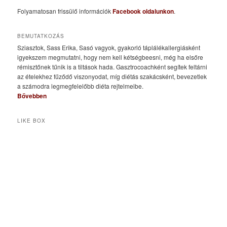
Folyamatosan frissülő információk
Facebook oldalunkon
.
BEMUTATKOZÁS
Sziasztok, Sass Erika, Sasó vagyok, gyakorló táplálékallergiásként
igyekszem megmutatni, hogy nem kell kétségbeesni, még ha elsőre
rémisztőnek tűnik is a tiltások hada. Gasztrocoachként segítek feltárni
az ételekhez fűződő viszonyodat, míg diétás szakácsként, bevezetlek
a számodra legmegfelelőbb diéta rejtelmeibe.
Bővebben
LIKE BOX