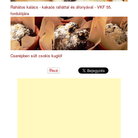
Rahátos kalács - kakaós raháttal és áfonyával - VKF 55.
fordulójára
Cserépben sült csokis kuglóf