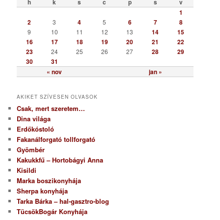
ó
h
k
s
c
p
s
v
r
1
i
2
3
4
5
6
7
8
a
9
10
11
12
13
14
15
16
17
18
19
20
21
22
23
24
25
26
27
28
29
30
31
« nov
jan »
AKIKET SZÍVESEN OLVASOK
Csak, mert szeretem…
Dina világa
Erdőkóstoló
Fakanálforgató tollforgató
Gyömbér
Kakukkfű – Hortobágyi Anna
Kisildi
Marka boszikonyhája
Sherpa konyhája
Tarka Bárka – hal-gasztro-blog
TücsökBogár Konyhája