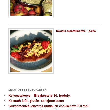
NoCarb császármorzsa – paleo
LEGUTÓBBI BEJEGYZÉSEK
Kókusztekercs – Blogkóstoló 34. forduló
Kossuth kifli, glutén- és tejmentesen
Gluténmentes lekváros bukta, ch csökkentett lisztből