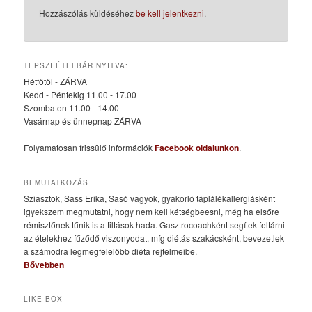
Hozzászólás küldéséhez
be kell jelentkezni
.
TEPSZI ÉTELBÁR NYITVA:
Hétfőtől - ZÁRVA
Kedd - Péntekig 11.00 - 17.00
Szombaton 11.00 - 14.00
Vasárnap és ünnepnap ZÁRVA
Folyamatosan frissülő információk
Facebook oldalunkon
.
BEMUTATKOZÁS
Sziasztok, Sass Erika, Sasó vagyok, gyakorló táplálékallergiásként
igyekszem megmutatni, hogy nem kell kétségbeesni, még ha elsőre
rémisztőnek tűnik is a tiltások hada. Gasztrocoachként segítek feltárni
az ételekhez fűződő viszonyodat, míg diétás szakácsként, bevezetlek
a számodra legmegfelelőbb diéta rejtelmeibe.
Bővebben
LIKE BOX