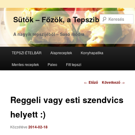
Sütök – Főzök, a Tepsziből
A nagyik tepszijéből – Sasó módra
Főmenü
TEPSZI ÉTELBÁR
Alapreceptek
Konyhapatika
Tovább
Tovább
Mentes receptek
Paleo
Fitt tepszi
az
a
elsődleges
másodlagos
Bejegyzés
←
Előző
Következő
→
navigáció
tartalomra
tartalomra
Reggeli vagy esti szendvics
helyett :)
Közzétéve
2014-02-18