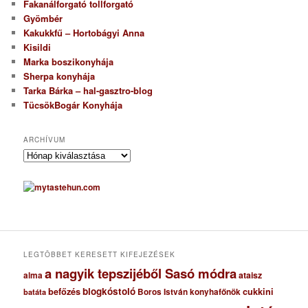
Fakanálforgató tollforgató
Gyömbér
Kakukkfű – Hortobágyi Anna
Kisildi
Marka boszikonyhája
Sherpa konyhája
Tarka Bárka – hal-gasztro-blog
TücsökBogár Konyhája
ARCHÍVUM
A
r
c
h
í
v
u
m
LEGTÖBBET KERESETT KIFEJEZÉSEK
a nagyik tepszijéből Sasó módra
ataisz
alma
blogkóstoló
befőzés
cukkini
Boros István konyhafőnök
batáta