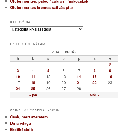
Gluténmentes, paleo “cukros” fánkocskák
Gluténmentes krémes szilvás pite
KATEGÓRIA
K
a
t
EZ TÖRTÉNT NÁLAM…
e
g
2014. FEBRUÁR
ó
h
k
s
c
p
s
v
r
1
2
i
3
4
5
6
7
8
9
a
10
11
12
13
14
15
16
17
18
19
20
21
22
23
24
25
26
27
28
« jan
Már »
AKIKET SZÍVESEN OLVASOK
Csak, mert szeretem…
Dina világa
Erdőkóstoló