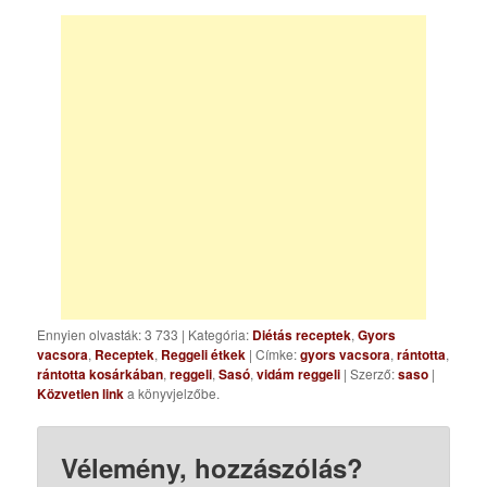
Ennyien olvasták: 3 733
|
Kategória:
Diétás receptek
,
Gyors
vacsora
,
Receptek
,
Reggeli étkek
| Címke:
gyors vacsora
,
rántotta
,
rántotta kosárkában
,
reggeli
,
Sasó
,
vidám reggeli
| Szerző:
saso
|
Közvetlen link
a könyvjelzőbe.
Vélemény, hozzászólás?