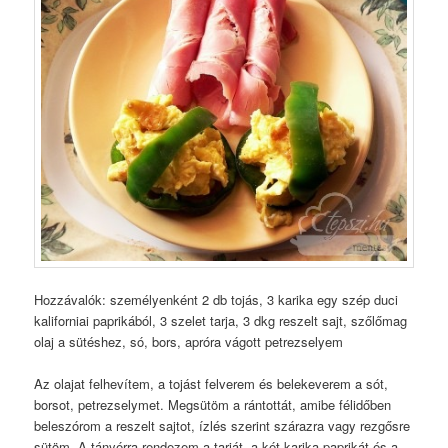
Hozzávalók: személyenként 2 db tojás, 3 karika egy szép duci
kaliforniai paprikából, 3 szelet tarja, 3 dkg reszelt sajt, szőlőmag
olaj a sütéshez, só, bors, apróra vágott petrezselyem
Az olajat felhevítem, a tojást felverem és belekeverem a sót,
borsot, petrezselymet. Megsütöm a rántottát, amibe félidőben
beleszórom a reszelt sajtot, ízlés szerint szárazra vagy rezgősre
sütöm. A tányérra rendezem a tarját, a két karika paprikát és a