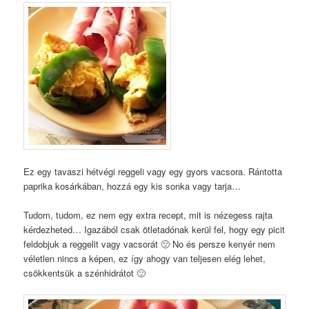
Ez egy tavaszi hétvégi reggeli vagy egy gyors vacsora. Rántotta
paprika kosárkában, hozzá egy kis sonka vagy tarja…
Tudom, tudom, ez nem egy extra recept, mit is nézegess rajta
kérdezheted… Igazából csak ötletadónak kerül fel, hogy egy picit
feldobjuk a reggelit vagy vacsorát 🙂 No és persze kenyér nem
véletlen nincs a képen, ez így ahogy van teljesen elég lehet,
csökkentsük a szénhidrátot 🙂