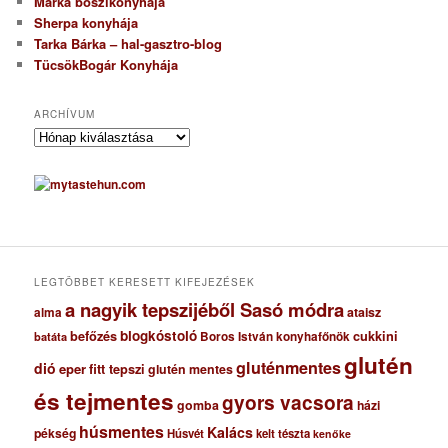
Marka boszikonyhája
Sherpa konyhája
Tarka Bárka – hal-gasztro-blog
TücsökBogár Konyhája
ARCHÍVUM
A
r
c
h
í
v
u
m
LEGTÖBBET KERESETT KIFEJEZÉSEK
a nagyik tepszijéből Sasó módra
ataisz
alma
blogkóstoló
befőzés
cukkini
Boros István konyhafőnök
batáta
glutén
gluténmentes
dió
eper
fitt tepszi
glutén mentes
és tejmentes
gyors vacsora
gomba
házi
húsmentes
Kalács
pékség
Húsvét
kelt tészta
kenőke