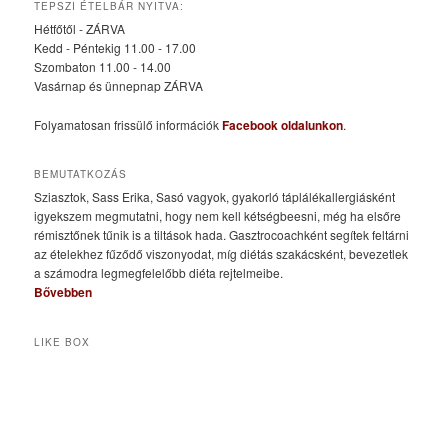
TEPSZI ÉTELBÁR NYITVA:
Hétfőtől - ZÁRVA
Kedd - Péntekig 11.00 - 17.00
Szombaton 11.00 - 14.00
Vasárnap és ünnepnap ZÁRVA
Folyamatosan frissülő információk
Facebook oldalunkon
.
BEMUTATKOZÁS
Sziasztok, Sass Erika, Sasó vagyok, gyakorló táplálékallergiásként
igyekszem megmutatni, hogy nem kell kétségbeesni, még ha elsőre
rémisztőnek tűnik is a tiltások hada. Gasztrocoachként segítek feltárni
az ételekhez fűződő viszonyodat, míg diétás szakácsként, bevezetlek
a számodra legmegfelelőbb diéta rejtelmeibe.
Bővebben
LIKE BOX