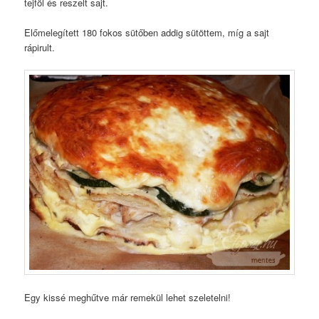
tejföl és reszelt sajt.
Előmelegített 180 fokos sütőben addig sütöttem, míg a sajt
rápirult.
Egy kissé meghűtve már remekül lehet szeletelni!