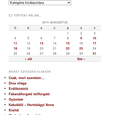
K
a
t
EZ TÖRTÉNT NÁLAM…
e
g
2014. AUGUSZTUS
ó
h
k
s
c
p
s
v
r
1
2
3
i
4
5
6
7
8
9
10
a
11
12
13
14
15
16
17
18
19
20
21
22
23
24
25
26
27
28
29
30
31
« Júl
Sze »
AKIKET SZÍVESEN OLVASOK
Csak, mert szeretem…
Dina világa
Erdőkóstoló
Fakanálforgató tollforgató
Gyömbér
Kakukkfű – Hortobágyi Anna
Kisildi