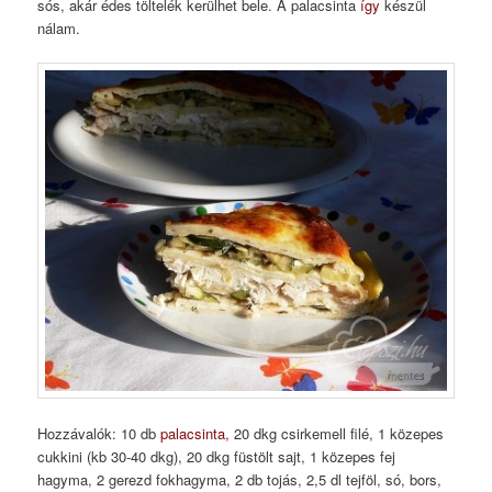
sós, akár édes töltelék kerülhet bele. A palacsinta
így
készül
nálam.
Hozzávalók: 10 db
palacsinta,
20 dkg csirkemell filé, 1 közepes
cukkini (kb 30-40 dkg), 20 dkg füstölt sajt, 1 közepes fej
hagyma, 2 gerezd fokhagyma, 2 db tojás, 2,5 dl tejföl, só, bors,