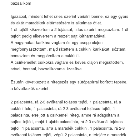
bazsalikom
Igazából, mindent lehet ízlés szerint variálni benne, ez egy gyors
és akár maradékok eltüntetésére is alkalmas ötlet.
1 dl tejfölt kikevertem a 2 tojással, ízlés szerint megsóztam. 1 dl
tejfölt pedig elkevertem a reszelt sajt kétharmadával.
A hagymákat karikára vágtam és egy csepp olajon
megfonnyasztottam, majd rátettem a cukkini karikákat, sóztam,
borsoztam és megpároltam a cukkinit.
A csirkemellet csíkokra vágtam és kevés olajon megsütöttem,
sóval, borssal, bazsalikommal ízesítve.
Ezután következett a rétegezés egy sütőpapírral borított tepsire,
a következők szerint:
2 palacsinta, rá 2-3 evőkanál tojásos tejföl, 1 palacsinta, rá a
cukkini fele, 1 palacsinta, rá 2-3 evőkanál tojásos tejföl, 1
palacsinta, erre jött a csirkemell réteg, amire rá adagoltam a
sajtos tejfölt, majd 1 újabb palacsinta, rá 2-3 evőkanál tojásos
tejföl, 1 palacsinta, arra a maradék cukkini, 1 palacsinta, rá 2-3
evőkanál tojásos tejföl, végül 2 palacsinta, a tetejére a maradék