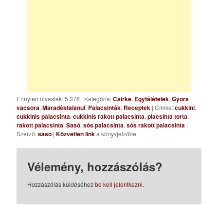
Ennyien olvasták: 5 376
|
Kategória:
Csirke
,
Egytálételek
,
Gyors
vacsora
,
Maradéktalanul
,
Palacsinták
,
Receptek
| Címke:
cukkini
,
cukkinis palacsinta
,
cukkinis rakott palacsinta
,
placsinta torta
,
rakott palacsinta
,
Sasó
,
sós palacsinta
,
sós rakott palacsinta
|
Szerző:
saso
|
Közvetlen link
a könyvjelzőbe.
Vélemény, hozzászólás?
Hozzászólás küldéséhez
be kell jelentkezni
.