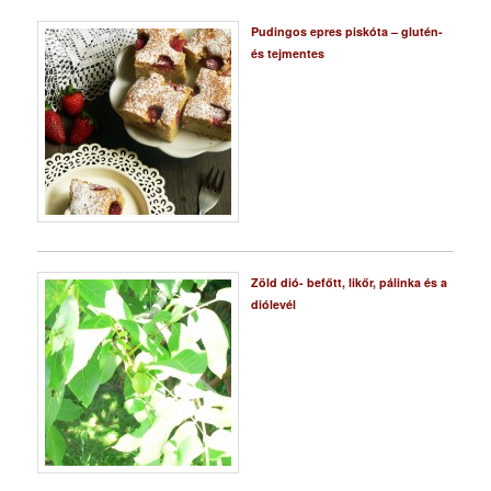
Pudingos epres piskóta – glutén-
és tejmentes
Zöld dió- befőtt, likőr, pálinka és a
diólevél