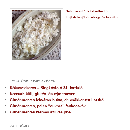
Totu, azaz túró helyettesítő
tojásfehérjéből, ahogy én készítem
LEGUTÓBBI BEJEGYZÉSEK
Kókusztekercs – Blogkóstoló 34. forduló
Kossuth kifli, glutén- és tejmentesen
Gluténmentes lekváros bukta, ch csökkentett lisztből
Gluténmentes, paleo “cukros” fánkocskák
Gluténmentes krémes szilvás pite
KATEGÓRIA