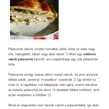
Palacsinta nálunk minden formában jöhet, lehet az édes vagy
sós, hajtogatott, tekert vagy akár rakott 🙂 Most egy
cukkinis
rakott palacsinta
készült, ami tulajdonképp egy
sós palacsinta
torta.
Palacsinta amúgy üresen akkor marad nálunk, ha pont annyival
többet sütök, amennyi “maradékot” szeretnék 🙂 Így történt ez
most is, a napokban volt
babgulyás
után igény szerint lekváros
és kakaós palacsinta és eleve 10 darabbal többet sütöttem, amit
aztán elrejtettem a hűtőben 🙂
Mivel én alapvetően nem teszek cukrot a palacsintába, így akár