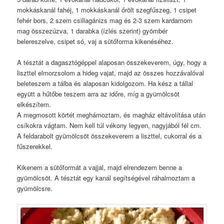
mokkáskanál fahéj, 1 mokkáskanál őrölt szegfűszeg, 1 csipet
fehér bors, 2 szem csillagánizs mag és 2-3 szem kardamom
mag összezúzva, 1 darabka (ízlés szerint) gyömbér
belereszelve, csipet só, vaj a sütőforma kikenéséhez.
A tésztát a dagasztógéppel alaposan összekeverem, úgy, hogy a
liszttel elmorzsolom a hideg vajat, majd az összes hozzávalóval
beleteszem a tálba és alaposan kidolgozom. Ha kész a tállal
együtt a hűtőbe teszem arra az időre, míg a gyümölcsöt
elkészítem.
A megmosott körtét meghámoztam, és magház eltávolítása után
csíkokra vágtam. Nem kell túl vékony legyen, nagyjából fél cm.
A feldarabolt gyümölcsöt összekeverem a liszttel, cukorral és a
fűszerekkel.
Kikenem a sütőformát a vajjal, majd elrendezem benne a
gyümölcsöt. A tésztát egy kanál segítségével ráhalmoztam a
gyümölcsre.