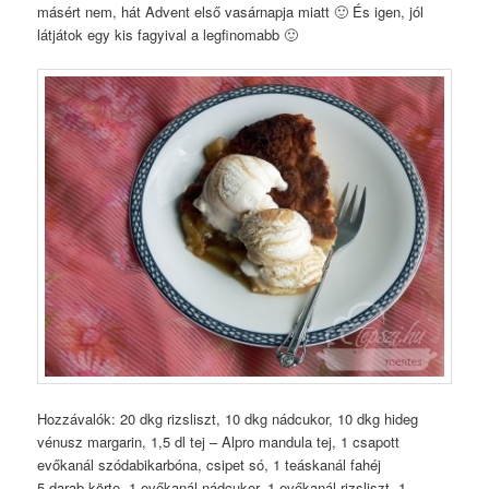
másért nem, hát Advent első vasárnapja miatt 🙂 És igen, jól
látjátok egy kis fagyival a legfinomabb 🙂
Hozzávalók: 20 dkg rizsliszt, 10 dkg nádcukor, 10 dkg hideg
vénusz margarin, 1,5 dl tej – Alpro mandula tej, 1 csapott
evőkanál szódabikarbóna, csipet só, 1 teáskanál fahéj
5 darab körte, 1 evőkanál nádcukor, 1 evőkanál rizsliszt, 1