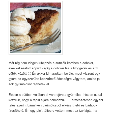
Már rég nem idegen kifejezés a sütizők körében a cobbler,
évekkel ezelőtt söpört végig a cobbler láz a bloggerek és süti
sütők között 🙂 Én akkor kimaradtam belőle, most viszont egy
gyors és egyszerűen készíthető édességre vágytam, amibe jó
sok gyümölcsöt rejthetek el.
Ebben a sütiben valóban el van rejtve a gyümölcs, hiszen azzal
kezdjük, hogy a tapsi aljára halmozzuk… Természetesen egyéni
ízlés szerint bármilyen gyümölcsből elkészíthető és bárhogy
ízesíthető. Én egy picit téliesre vettem most az ízvilágát, ha