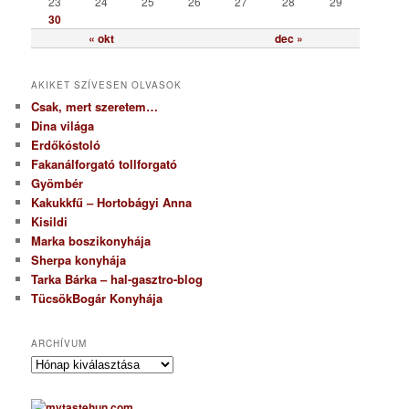
23
24
25
26
27
28
29
30
« okt
dec »
AKIKET SZÍVESEN OLVASOK
Csak, mert szeretem…
Dina világa
Erdőkóstoló
Fakanálforgató tollforgató
Gyömbér
Kakukkfű – Hortobágyi Anna
Kisildi
Marka boszikonyhája
Sherpa konyhája
Tarka Bárka – hal-gasztro-blog
TücsökBogár Konyhája
ARCHÍVUM
A
r
c