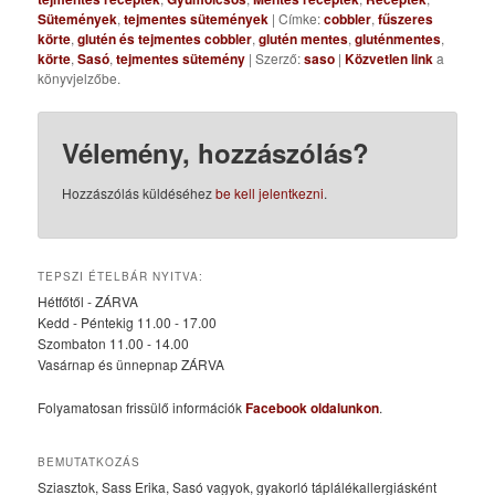
Sütemények
,
tejmentes sütemények
| Címke:
cobbler
,
fűszeres
körte
,
glutén és tejmentes cobbler
,
glutén mentes
,
gluténmentes
,
körte
,
Sasó
,
tejmentes sütemény
| Szerző:
saso
|
Közvetlen link
a
könyvjelzőbe.
Vélemény, hozzászólás?
Hozzászólás küldéséhez
be kell jelentkezni
.
TEPSZI ÉTELBÁR NYITVA:
Hétfőtől - ZÁRVA
Kedd - Péntekig 11.00 - 17.00
Szombaton 11.00 - 14.00
Vasárnap és ünnepnap ZÁRVA
Folyamatosan frissülő információk
Facebook oldalunkon
.
BEMUTATKOZÁS
Sziasztok, Sass Erika, Sasó vagyok, gyakorló táplálékallergiásként