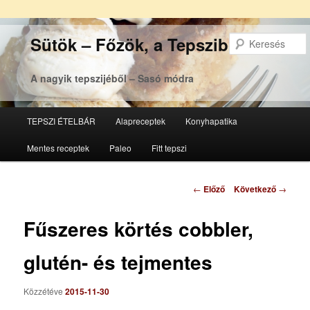
Sütök – Főzök, a Tepsziből
A nagyik tepszijéből – Sasó módra
Főmenü
TEPSZI ÉTELBÁR
Alapreceptek
Konyhapatika
Tovább
Tovább
Mentes receptek
Paleo
Fitt tepszi
az
a
elsődleges
másodlagos
Bejegyzés
←
Előző
Következő
→
navigáció
tartalomra
tartalomra
Fűszeres körtés cobbler,
glutén- és tejmentes
Közzétéve
2015-11-30