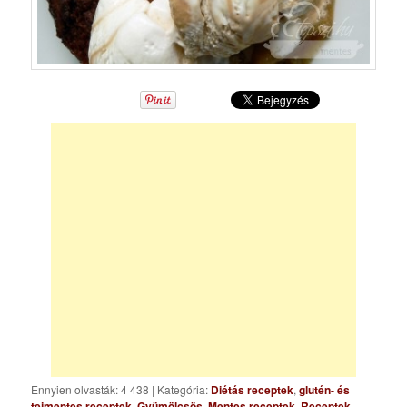
Ennyien olvasták: 4 438
|
Kategória:
Diétás receptek
,
glutén- és
tejmentes receptek
,
Gyümölcsös
,
Mentes receptek
,
Receptek
,