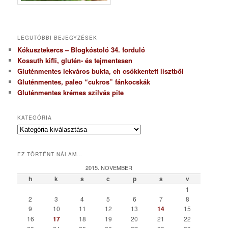
LEGUTÓBBI BEJEGYZÉSEK
Kókusztekercs – Blogkóstoló 34. forduló
Kossuth kifli, glutén- és tejmentesen
Gluténmentes lekváros bukta, ch csökkentett lisztből
Gluténmentes, paleo “cukros” fánkocskák
Gluténmentes krémes szilvás pite
KATEGÓRIA
K
a
t
EZ TÖRTÉNT NÁLAM…
e
g
2015. NOVEMBER
ó
h
k
s
c
p
s
v
r
1
i
2
3
4
5
6
7
8
a
9
10
11
12
13
14
15
16
17
18
19
20
21
22