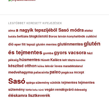
h
í
v
u
m
LEGTÖBBET KERESETT KIFEJEZÉSEK
a nagyik tepszijéből Sasó módra
ataisz
alma
blogkóstoló
befőzés
cukkini
Boros István konyhafőnök
batáta
glutén
gluténmentes
dió
eper
fitt tepszi
glutén mentes
és tejmentes
gyors vacsora
gomba
házi
húsmentes
Kalács
pékség
Húsvét
kelt tészta
kenőke
készítsd otthon
lekvár
leves
maradéktalanul
köles
paleo
medvehagyma
recept
palacsinta
pogácsa
Sasó
tejmentes
tejmentes
sütemény
spárga
sütőtök
sütemény
vegán
vendégváró
édesség
torta
totu
túró
éléskamra lisztkeverék