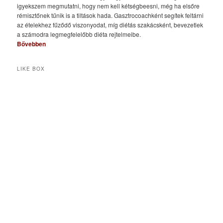
igyekszem megmutatni, hogy nem kell kétségbeesni, még ha elsőre
rémisztőnek tűnik is a tiltások hada. Gasztrocoachként segítek feltárni
az ételekhez fűződő viszonyodat, míg diétás szakácsként, bevezetlek
a számodra legmegfelelőbb diéta rejtelmeibe.
Bővebben
LIKE BOX