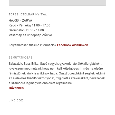
TEPSZI ÉTELBÁR NYITVA:
Hétfőtől - ZÁRVA
Kedd - Péntekig 11.00 - 17.00
Szombaton 11.00 - 14.00
Vasárnap és ünnepnap ZÁRVA
Folyamatosan frissülő információk
Facebook oldalunkon
.
BEMUTATKOZÁS
Sziasztok, Sass Erika, Sasó vagyok, gyakorló táplálékallergiásként
igyekszem megmutatni, hogy nem kell kétségbeesni, még ha elsőre
rémisztőnek tűnik is a tiltások hada. Gasztrocoachként segítek feltárni
az ételekhez fűződő viszonyodat, míg diétás szakácsként, bevezetlek
a számodra legmegfelelőbb diéta rejtelmeibe.
Bővebben
LIKE BOX