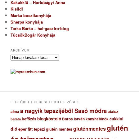
Kakukkfű – Hortobágyi Anna
Kisildi
Marka boszikonyhája
Sherpa konyhája
Tarka Bárka – hal-gasztro-blog
TücsökBogár Konyhája
ARCHÍVUM
A
r
c
h
í
v
u
m
LEGTÖBBET KERESETT KIFEJEZÉSEK
a nagyik tepszijéből Sasó módra
ataisz
alma
blogkóstoló
befőzés
cukkini
Boros István konyhafőnök
batáta
glutén
gluténmentes
dió
eper
fitt tepszi
glutén mentes