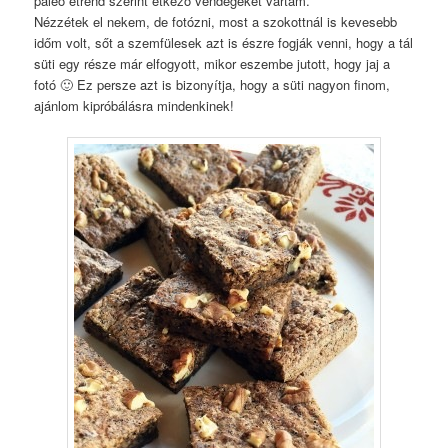
paleo étrend szerint étkező vendégeket vártam.
Nézzétek el nekem, de fotózni, most a szokottnál is kevesebb
időm volt, sőt a szemfülesek azt is észre fogják venni, hogy a tál
süti egy része már elfogyott, mikor eszembe jutott, hogy jaj a
fotó 🙂 Ez persze azt is bizonyítja, hogy a süti nagyon finom,
ajánlom kipróbálásra mindenkinek!