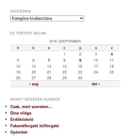
KATEGÓRIA
K
a
t
EZ TÖRTÉNT NÁLAM…
e
g
2016. SZEPTEMBER
ó
h
k
s
c
p
s
v
r
1
2
3
4
i
5
6
7
8
9
10
11
a
12
13
14
15
16
17
18
19
20
21
22
23
24
25
26
27
28
29
30
« aug
okt »
AKIKET SZÍVESEN OLVASOK
Csak, mert szeretem…
Dina világa
Erdőkóstoló
Fakanálforgató tollforgató
Gyömbér