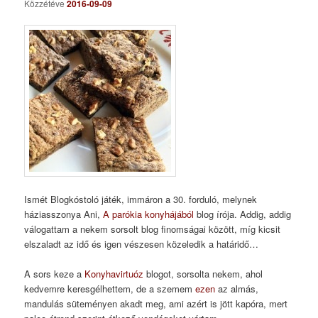
Közzétéve
2016-09-09
Ismét Blogkóstoló játék, immáron a 30. forduló, melynek
háziasszonya Ani,
A parókia konyhájából
blog írója. Addig, addig
válogattam a nekem sorsolt blog finomságai között, míg kicsit
elszaladt az idő és igen vészesen közeledik a határidő…
A sors keze a
Konyhavirtuóz
blogot, sorsolta nekem, ahol
kedvemre keresgélhettem, de a szemem
ezen
az almás,
mandulás süteményen akadt meg, ami azért is jött kapóra, mert