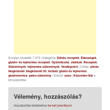
Ennyien olvasták: 7 372
|
Kategória:
Diétás receptek
,
Édességek
,
glutén- és tejmentes receptek
,
Gyümölcsös
,
Játékok
,
Receptek
,
Sütemények
,
tejmentes sütemények
,
Vendégváró
| Címke:
almás
,
blogkóstoló
,
blogkóstoló 30. forduló
,
glutén és tejmentes
,
gluténmentes
,
paleo sütemény
| Szerző:
saso
|
Közvetlen link
a
könyvjelzőbe.
Vélemény, hozzászólás?
Hozzászólás küldéséhez
be kell jelentkezni
.