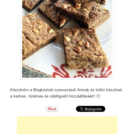
Köszönöm a Blogkóstoló szervezését Aninak és külön köszönet
a kedves, türelmes és odafigyelő hozzáállásáért! 🙂