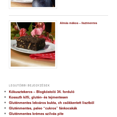
Almás mákos – lisztmentes
LEGUTÓBBI BEJEGYZÉSEK
Kókusztekercs – Blogkóstoló 34. forduló
Kossuth kifli, glutén- és tejmentesen
Gluténmentes lekváros bukta, ch csökkentett lisztből
Gluténmentes, paleo “cukros” fánkocskák
Gluténmentes krémes szilvás pite