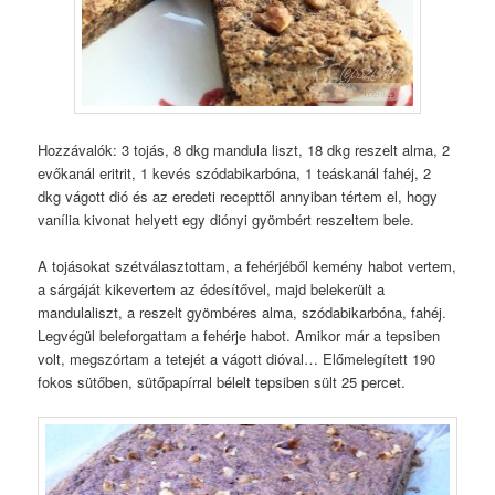
Hozzávalók: 3 tojás, 8 dkg mandula liszt, 18 dkg reszelt alma, 2
evőkanál eritrit, 1 kevés szódabikarbóna, 1 teáskanál fahéj, 2
dkg vágott dió és az eredeti recepttől annyiban tértem el, hogy
vanília kivonat helyett egy diónyi gyömbért reszeltem bele.
A tojásokat szétválasztottam, a fehérjéből kemény habot vertem,
a sárgáját kikevertem az édesítővel, majd belekerült a
mandulaliszt, a reszelt gyömbéres alma, szódabikarbóna, fahéj.
Legvégül beleforgattam a fehérje habot. Amikor már a tepsiben
volt, megszórtam a tetejét a vágott dióval… Előmelegített 190
fokos sütőben, sütőpapírral bélelt tepsiben sült 25 percet.