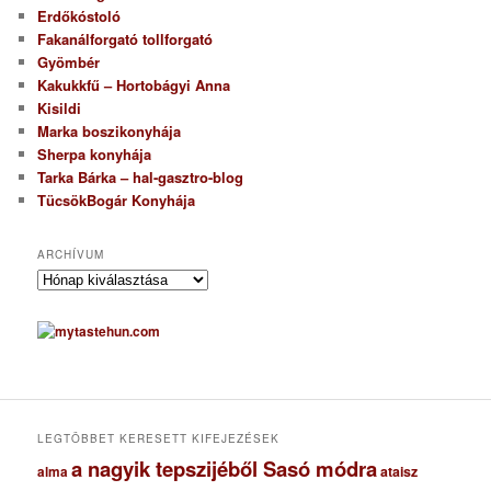
Erdőkóstoló
Fakanálforgató tollforgató
Gyömbér
Kakukkfű – Hortobágyi Anna
Kisildi
Marka boszikonyhája
Sherpa konyhája
Tarka Bárka – hal-gasztro-blog
TücsökBogár Konyhája
ARCHÍVUM
A
r
c
h
í
v
u
m
LEGTÖBBET KERESETT KIFEJEZÉSEK
a nagyik tepszijéből Sasó módra
ataisz
alma