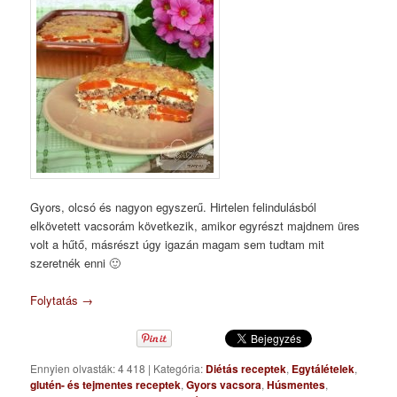
Gyors, olcsó és nagyon egyszerű. Hirtelen felindulásból
elkövetett vacsorám következik, amikor egyrészt majdnem üres
volt a hűtő, másrészt úgy igazán magam sem tudtam mit
szeretnék enni 🙂
Folytatás
→
Ennyien olvasták: 4 418
|
Kategória:
Diétás receptek
,
Egytálételek
,
glutén- és tejmentes receptek
,
Gyors vacsora
,
Húsmentes
,