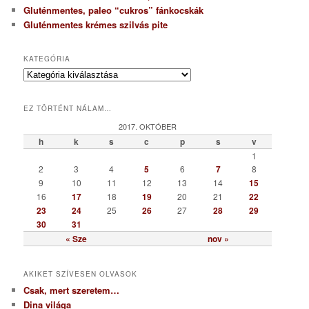
Gluténmentes, paleo “cukros” fánkocskák
Gluténmentes krémes szilvás pite
KATEGÓRIA
K
a
t
EZ TÖRTÉNT NÁLAM…
e
g
2017. OKTÓBER
ó
h
k
s
c
p
s
v
r
1
i
2
3
4
5
6
7
8
a
9
10
11
12
13
14
15
16
17
18
19
20
21
22
23
24
25
26
27
28
29
30
31
« Sze
nov »
AKIKET SZÍVESEN OLVASOK
Csak, mert szeretem…
Dina világa