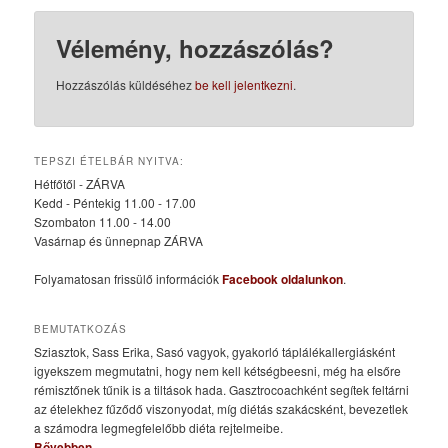
Vélemény, hozzászólás?
Hozzászólás küldéséhez
be kell jelentkezni
.
TEPSZI ÉTELBÁR NYITVA:
Hétfőtől - ZÁRVA
Kedd - Péntekig 11.00 - 17.00
Szombaton 11.00 - 14.00
Vasárnap és ünnepnap ZÁRVA
Folyamatosan frissülő információk
Facebook oldalunkon
.
BEMUTATKOZÁS
Sziasztok, Sass Erika, Sasó vagyok, gyakorló táplálékallergiásként
igyekszem megmutatni, hogy nem kell kétségbeesni, még ha elsőre
rémisztőnek tűnik is a tiltások hada. Gasztrocoachként segítek feltárni
az ételekhez fűződő viszonyodat, míg diétás szakácsként, bevezetlek
a számodra legmegfelelőbb diéta rejtelmeibe.
Bővebben