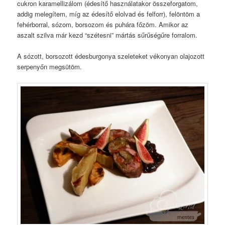
cukron karamellizálom (édesítő használatakor összeforgatom,
addig melegítem, míg az édesítő elolvad és felforr), felöntöm a
fehérborral, sózom, borsozom és puhára főzöm. Amikor az
aszalt szilva már kezd “szétesni” mártás sűrűségűre forralom.
A sózott, borsozott édesburgonya szeleteket vékonyan olajozott
serpenyőn megsütöm.