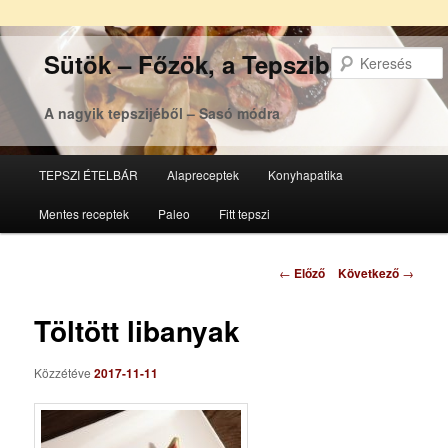
Sütök – Főzök, a Tepsziből
A nagyik tepszijéből – Sasó módra
Főmenü
TEPSZI ÉTELBÁR
Alapreceptek
Konyhapatika
Tovább
Tovább
Mentes receptek
Paleo
Fitt tepszi
az
a
elsődleges
másodlagos
Bejegyzés
←
Előző
Következő
→
navigáció
tartalomra
tartalomra
Töltött libanyak
Közzétéve
2017-11-11