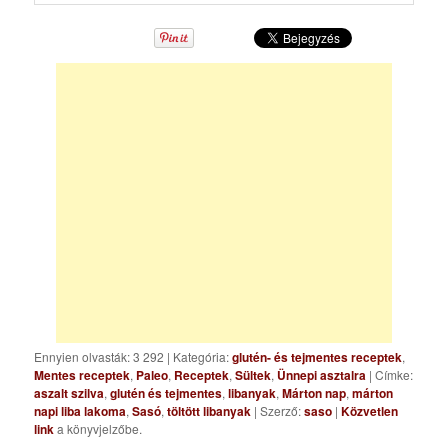
Ennyien olvasták: 3 292
|
Kategória:
glutén- és tejmentes receptek
,
Mentes receptek
,
Paleo
,
Receptek
,
Sültek
,
Ünnepi asztalra
| Címke:
aszalt szilva
,
glutén és tejmentes
,
libanyak
,
Márton nap
,
márton
napi liba lakoma
,
Sasó
,
töltött libanyak
| Szerző:
saso
|
Közvetlen
link
a könyvjelzőbe.