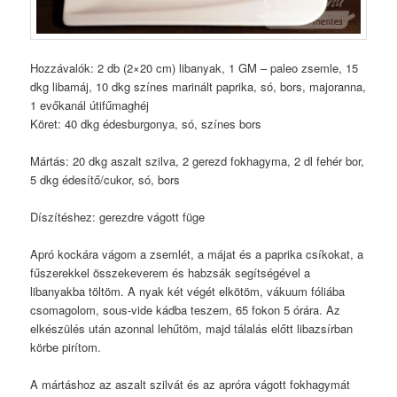
Hozzávalók: 2 db (2×20 cm) libanyak, 1 GM – paleo zsemle, 15
dkg libamáj, 10 dkg színes marinált paprika, só, bors, majoranna,
1 evőkanál útifűmaghéj
Köret: 40 dkg édesburgonya, só, színes bors
Mártás: 20 dkg aszalt szilva, 2 gerezd fokhagyma, 2 dl fehér bor,
5 dkg édesítő/cukor, só, bors
Díszítéshez: gerezdre vágott füge
Apró kockára vágom a zsemlét, a májat és a paprika csíkokat, a
fűszerekkel összekeverem és habzsák segítségével a
libanyakba töltöm. A nyak két végét elkötöm, vákuum fóliába
csomagolom, sous-vide kádba teszem, 65 fokon 5 órára. Az
elkészülés után azonnal lehűtöm, majd tálalás előtt libazsírban
körbe pirítom.
A mártáshoz az aszalt szilvát és az apróra vágott fokhagymát