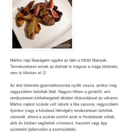
Márton napi libaságaim egyike az idén a töltött libanyak.
Természetesen ennek az ételnek is megvan a maga története,
nem is titkolom el 🙂
Az étel története gyermekkoromba nyúlik vissza, amikor még
nagyszüleim tartottak libát. Nagyon féltem a gúnártól, ami
rendszeresen körbekergetett éktelen rikácsolással az udvaron.
Márton napkor szokás volt nálunk a liba vacsora, nagyszüleim
ilyenkor (vagy a közeleső hétvégén) rendszeresen tartottak
vacsorát, ahova a szokás szerint azok is hivatalosak voltak,
akik év közben segítettek címerezni, kacsolni vagy épp
szüretelni (jellemzően a szomszédok).