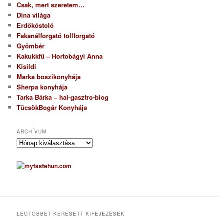
Csak, mert szeretem…
Dina világa
Erdőkóstoló
Fakanálforgató tollforgató
Gyömbér
Kakukkfű – Hortobágyi Anna
Kisildi
Marka boszikonyhája
Sherpa konyhája
Tarka Bárka – hal-gasztro-blog
TücsökBogár Konyhája
ARCHÍVUM
A
r
c
h
í
v
u
m
LEGTÖBBET KERESETT KIFEJEZÉSEK