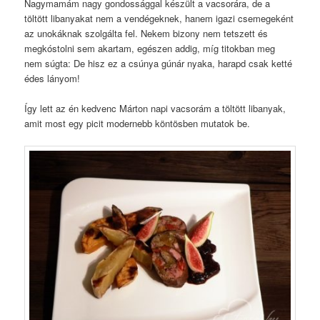
Nagymamám nagy gondossággal készült a vacsorára, de a
töltött libanyakat nem a vendégeknek, hanem igazi csemegeként
az unokáknak szolgálta fel. Nekem bizony nem tetszett és
megkóstolni sem akartam, egészen addig, míg titokban meg
nem súgta: De hisz ez a csúnya gúnár nyaka, harapd csak ketté
édes lányom!
Így lett az én kedvenc Márton napi vacsorám a töltött libanyak,
amit most egy picit modernebb köntösben mutatok be.