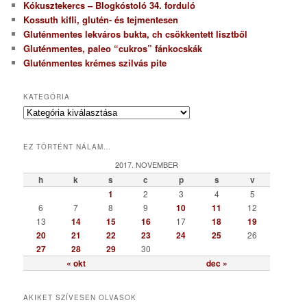
Kókusztekercs – Blogkóstoló 34. forduló
Kossuth kifli, glutén- és tejmentesen
Gluténmentes lekváros bukta, ch csökkentett lisztből
Gluténmentes, paleo “cukros” fánkocskák
Gluténmentes krémes szilvás pite
KATEGÓRIA
K
a
t
EZ TÖRTÉNT NÁLAM…
e
g
2017. NOVEMBER
ó
h
k
s
c
p
s
v
r
1
2
3
4
5
i
6
7
8
9
10
11
12
a
13
14
15
16
17
18
19
20
21
22
23
24
25
26
27
28
29
30
« okt
dec »
AKIKET SZÍVESEN OLVASOK