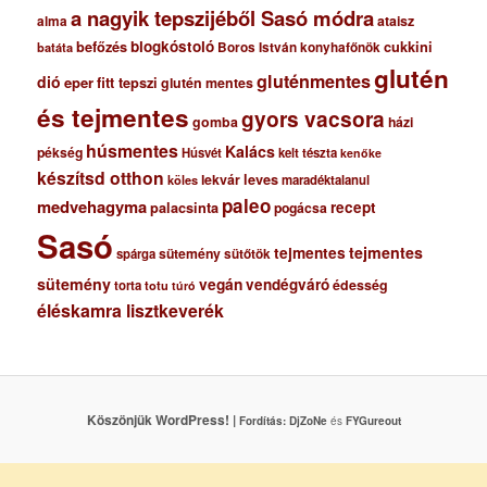
a nagyik tepszijéből Sasó módra
ataisz
alma
blogkóstoló
befőzés
cukkini
Boros István konyhafőnök
batáta
glutén
gluténmentes
dió
eper
fitt tepszi
glutén mentes
és tejmentes
gyors vacsora
gomba
házi
húsmentes
Kalács
pékség
Húsvét
kelt tészta
kenőke
készítsd otthon
lekvár
leves
maradéktalanul
köles
paleo
medvehagyma
recept
palacsinta
pogácsa
Sasó
tejmentes
tejmentes
sütemény
spárga
sütőtök
sütemény
vegán
vendégváró
édesség
torta
totu
túró
éléskamra lisztkeverék
Köszönjük WordPress! |
Fordítás:
DjZoNe
és
FYGureout