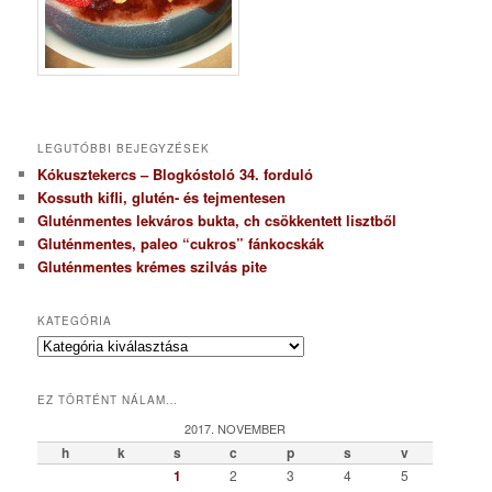
LEGUTÓBBI BEJEGYZÉSEK
Kókusztekercs – Blogkóstoló 34. forduló
Kossuth kifli, glutén- és tejmentesen
Gluténmentes lekváros bukta, ch csökkentett lisztből
Gluténmentes, paleo “cukros” fánkocskák
Gluténmentes krémes szilvás pite
KATEGÓRIA
K
a
t
EZ TÖRTÉNT NÁLAM…
e
g
2017. NOVEMBER
ó
h
k
s
c
p
s
v
r
1
2
3
4
5
i