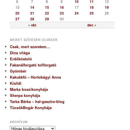
6
7
8
9
10
11
12
a
13
14
15
16
17
18
19
20
21
22
23
24
25
26
27
28
29
30
« okt
dec »
AKIKET SZÍVESEN OLVASOK
Csak, mert szeretem…
Dina világa
Erdőkóstoló
Fakanálforgató tollforgató
Gyömbér
Kakukkfű – Hortobágyi Anna
Kisildi
Marka boszikonyhája
Sherpa konyhája
Tarka Bárka – hal-gasztro-blog
TücsökBogár Konyhája
ARCHÍVUM
A