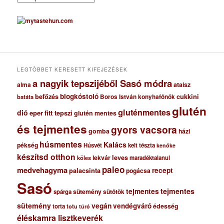
r
c
h
í
v
u
m
LEGTÖBBET KERESETT KIFEJEZÉSEK
a nagyik tepszijéből Sasó módra
ataisz
alma
blogkóstoló
befőzés
cukkini
Boros István konyhafőnök
batáta
glutén
gluténmentes
dió
eper
fitt tepszi
glutén mentes
és tejmentes
gyors vacsora
gomba
házi
húsmentes
Kalács
pékség
Húsvét
kelt tészta
kenőke
készítsd otthon
lekvár
leves
maradéktalanul
köles
paleo
medvehagyma
recept
palacsinta
pogácsa
Sasó
tejmentes
tejmentes
sütemény
spárga
sütőtök
sütemény
vegán
vendégváró
édesség
torta
totu
túró
éléskamra lisztkeverék