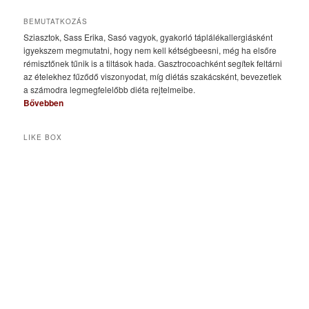
BEMUTATKOZÁS
Sziasztok, Sass Erika, Sasó vagyok, gyakorló táplálékallergiásként
igyekszem megmutatni, hogy nem kell kétségbeesni, még ha elsőre
rémisztőnek tűnik is a tiltások hada. Gasztrocoachként segítek feltárni
az ételekhez fűződő viszonyodat, míg diétás szakácsként, bevezetlek
a számodra legmegfelelőbb diéta rejtelmeibe.
Bővebben
LIKE BOX