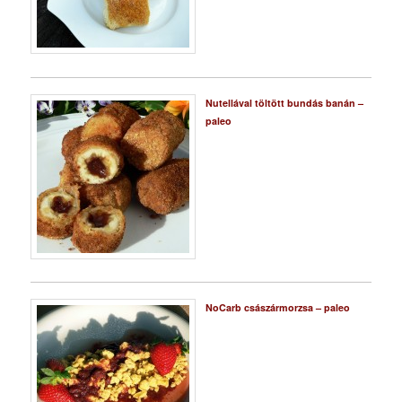
Nutellával töltött bundás banán –
paleo
NoCarb császármorzsa – paleo