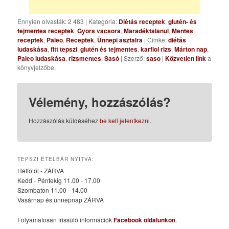
Ennyien olvasták: 2 483
|
Kategória:
Diétás receptek
,
glutén- és
tejmentes receptek
,
Gyors vacsora
,
Maradéktalanul
,
Mentes
receptek
,
Paleo
,
Receptek
,
Ünnepi asztalra
| Címke:
diétás
ludaskása
,
fitt tepszi
,
glutén és tejmentes
,
karfiol rizs
,
Márton nap
,
Paleo ludaskása
,
rizsmentes
,
Sasó
| Szerző:
saso
|
Közvetlen link
a
könyvjelzőbe.
Vélemény, hozzászólás?
Hozzászólás küldéséhez
be kell jelentkezni
.
TEPSZI ÉTELBÁR NYITVA:
Hétfőtől - ZÁRVA
Kedd - Péntekig 11.00 - 17.00
Szombaton 11.00 - 14.00
Vasárnap és ünnepnap ZÁRVA
Folyamatosan frissülő információk
Facebook oldalunkon
.