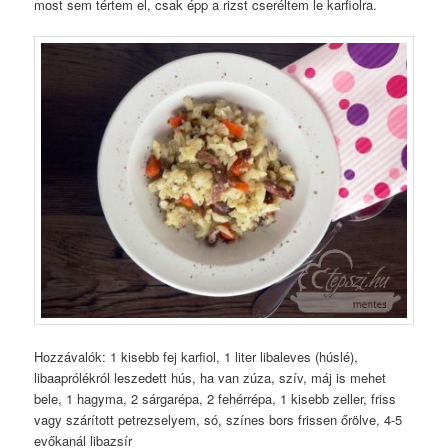
most sem tértem el, csak épp a rizst cseréltem le karfiolra.
Hozzávalók: 1 kisebb fej karfiol, 1 liter libaleves (húslé),
libaaprólékról leszedett hús, ha van zúza, szív, máj is mehet
bele, 1 hagyma, 2 sárgarépa, 2 fehérrépa, 1 kisebb zeller, friss
vagy szárított petrezselyem, só, színes bors frissen őrölve, 4-5
evőkanál libazsír