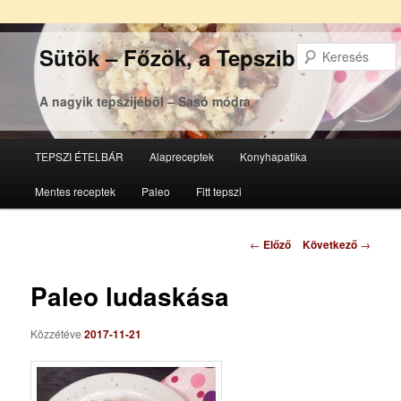
Sütök – Főzök, a Tepsziből
A nagyik tepszijéből – Sasó módra
Főmenü
TEPSZI ÉTELBÁR
Alapreceptek
Konyhapatika
Tovább
Tovább
Mentes receptek
Paleo
Fitt tepszi
az
a
elsődleges
másodlagos
Bejegyzés
←
Előző
Következő
→
navigáció
tartalomra
tartalomra
Paleo ludaskása
Közzétéve
2017-11-21