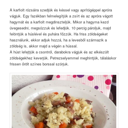
A karfiolt rózsáira szedjük és késsel vagy aprítógéppel apróra
vágjuk. Egy fazékban felmelegítjük a zsírt és az apróra vágott
hagymát és a karfiolt megdinszteljük. Mikor a hagyma kezd
üvegesedni, megsózzuk és lefedjük. 10 percig pároljuk, majd
felöntjük a húslével és puhára főzzük. Ha friss zöldségeket
használunk, ekkor adjuk hozzá, ha a levesből származik a
zöldség is, akkor majd a végén a hússal.
A húst lefejtjük a csontról, darabokra vágjuk és az elkészült
zöldségekhez keverjük. Petrezselyemmel meghintjük, tálaláskor
frissen őrölt színes borssal szórjuk.