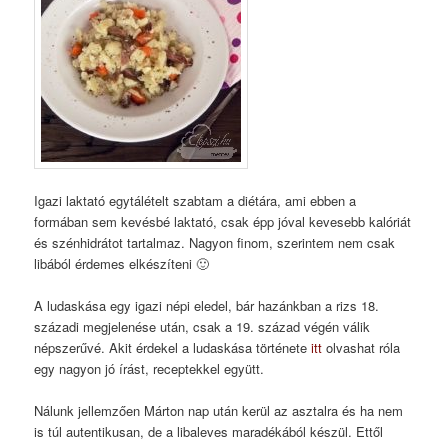
Igazi laktató egytálételt szabtam a diétára, ami ebben a
formában sem kevésbé laktató, csak épp jóval kevesebb kalóriát
és szénhidrátot tartalmaz. Nagyon finom, szerintem nem csak
libából érdemes elkészíteni 🙂
A ludaskása egy igazi népi eledel, bár hazánkban a rizs 18.
századi megjelenése után, csak a 19. század végén válik
népszerűvé. Akit érdekel a ludaskása története
itt
olvashat róla
egy nagyon jó írást, receptekkel együtt.
Nálunk jellemzően Márton nap után kerül az asztalra és ha nem
is túl autentikusan, de a libaleves maradékából készül. Ettől