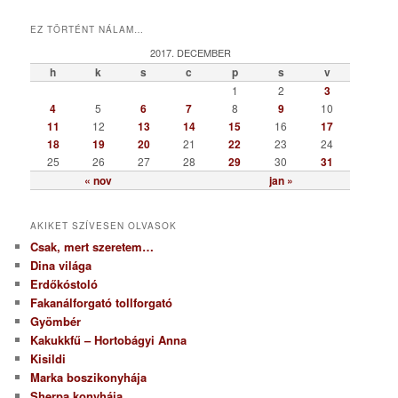
a
t
EZ TÖRTÉNT NÁLAM…
e
g
2017. DECEMBER
ó
h
k
s
c
p
s
v
r
1
2
3
i
4
5
6
7
8
9
10
a
11
12
13
14
15
16
17
18
19
20
21
22
23
24
25
26
27
28
29
30
31
« nov
jan »
AKIKET SZÍVESEN OLVASOK
Csak, mert szeretem…
Dina világa
Erdőkóstoló
Fakanálforgató tollforgató
Gyömbér
Kakukkfű – Hortobágyi Anna
Kisildi
Marka boszikonyhája
Sherpa konyhája