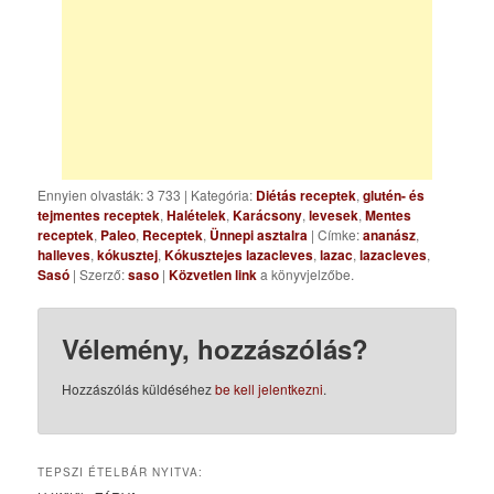
Ennyien olvasták: 3 733
|
Kategória:
Diétás receptek
,
glutén- és
tejmentes receptek
,
Halételek
,
Karácsony
,
levesek
,
Mentes
receptek
,
Paleo
,
Receptek
,
Ünnepi asztalra
| Címke:
ananász
,
halleves
,
kókusztej
,
Kókusztejes lazacleves
,
lazac
,
lazacleves
,
Sasó
| Szerző:
saso
|
Közvetlen link
a könyvjelzőbe.
Vélemény, hozzászólás?
Hozzászólás küldéséhez
be kell jelentkezni
.
TEPSZI ÉTELBÁR NYITVA: