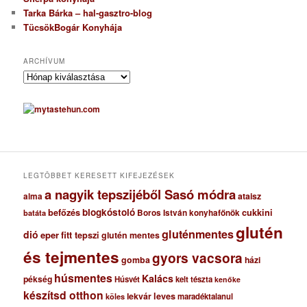
Tarka Bárka – hal-gasztro-blog
TücsökBogár Konyhája
ARCHÍVUM
A
r
c
h
í
v
u
m
LEGTÖBBET KERESETT KIFEJEZÉSEK
a nagyik tepszijéből Sasó módra
ataisz
alma
blogkóstoló
befőzés
cukkini
Boros István konyhafőnök
batáta
glutén
gluténmentes
dió
eper
fitt tepszi
glutén mentes
és tejmentes
gyors vacsora
gomba
házi
húsmentes
Kalács
pékség
Húsvét
kelt tészta
kenőke
készítsd otthon
lekvár
leves
maradéktalanul
köles