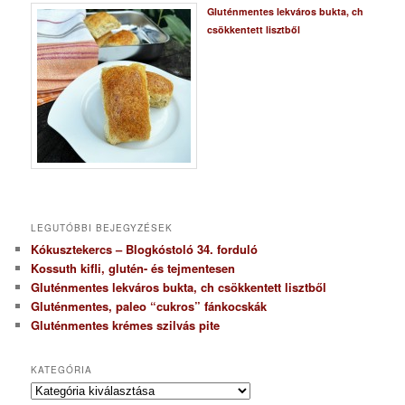
Gluténmentes lekváros bukta, ch
csökkentett lisztből
LEGUTÓBBI BEJEGYZÉSEK
Kókusztekercs – Blogkóstoló 34. forduló
Kossuth kifli, glutén- és tejmentesen
Gluténmentes lekváros bukta, ch csökkentett lisztből
Gluténmentes, paleo “cukros” fánkocskák
Gluténmentes krémes szilvás pite
KATEGÓRIA
K