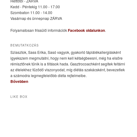
Hétfőtől - ZÁRVA
Kedd - Péntekig 11.00 - 17.00
Szombaton 11.00 - 14.00
Vasárnap és ünnepnap ZÁRVA
Folyamatosan frissülő információk
Facebook oldalunkon
.
BEMUTATKOZÁS
Sziasztok, Sass Erika, Sasó vagyok, gyakorló táplálékallergiásként
igyekszem megmutatni, hogy nem kell kétségbeesni, még ha elsőre
rémisztőnek tűnik is a tiltások hada. Gasztrocoachként segítek feltárni
az ételekhez fűződő viszonyodat, míg diétás szakácsként, bevezetlek
a számodra legmegfelelőbb diéta rejtelmeibe.
Bővebben
LIKE BOX