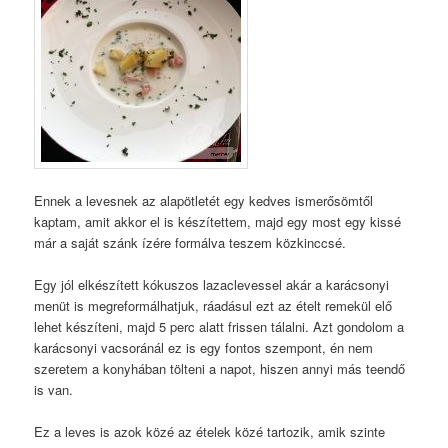
Ennek a levesnek az alapötletét egy kedves ismerősömtől
kaptam, amit akkor el is készítettem, majd egy most egy kissé
már a saját szánk ízére formálva teszem közkinccsé.
Egy jól elkészített kókuszos lazaclevessel akár a karácsonyi
menüt is megreformálhatjuk, ráadásul ezt az ételt remekül elő
lehet készíteni, majd 5 perc alatt frissen tálalni. Azt gondolom a
karácsonyi vacsoránál ez is egy fontos szempont, én nem
szeretem a konyhában tölteni a napot, hiszen annyi más teendő
is van.
Ez a leves is azok közé az ételek közé tartozik, amik szinte