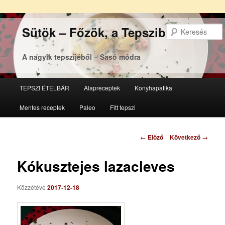
Sütök – Főzök, a Tepsziből
A nagyik tepszijéből – Sasó módra
Főmenü
TEPSZI ÉTELBÁR
Alapreceptek
Konyhapatika
Tovább
Tovább
Mentes receptek
Paleo
Fitt tepszi
az
a
elsődleges
másodlagos
Bejegyzés
←
Előző
Következő
→
navigáció
tartalomra
tartalomra
Kókusztejes lazacleves
Közzétéve
2017-12-18