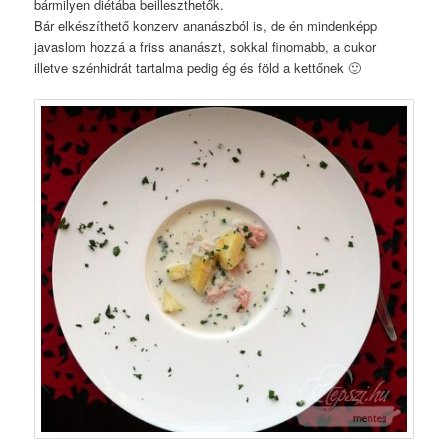
bármilyen diétába beilleszthetők.
Bár elkészíthető konzerv ananászból is, de én mindenképp
javaslom hozzá a friss ananászt, sokkal finomabb, a cukor
illetve szénhidrát tartalma pedig ég és föld a kettőnek 🙂