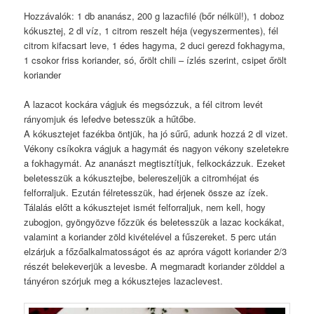
Hozzávalók: 1 db ananász, 200 g lazacfilé (bőr nélkül!), 1 doboz
kókusztej, 2 dl víz, 1 citrom reszelt héja (vegyszermentes), fél
citrom kifacsart leve, 1 édes hagyma, 2 duci gerezd fokhagyma,
1 csokor friss koriander, só, őrölt chili – ízlés szerint, csipet őrölt
koriander
A lazacot kockára vágjuk és megsózzuk, a fél citrom levét
rányomjuk és lefedve betesszük a hűtőbe.
A kókusztejet fazékba öntjük, ha jó sűrű, adunk hozzá 2 dl vizet.
Vékony csíkokra vágjuk a hagymát és nagyon vékony szeletekre
a fokhagymát. Az ananászt megtisztítjuk, felkockázzuk. Ezeket
beletesszük a kókusztejbe, belereszeljük a citromhéjat és
felforraljuk. Ezután félretesszük, had érjenek össze az ízek.
Tálalás előtt a kókusztejet ismét felforraljuk, nem kell, hogy
zubogjon, gyöngyözve főzzük és beletesszük a lazac kockákat,
valamint a koriander zöld kivételével a fűszereket. 5 perc után
elzárjuk a főzőalkalmatosságot és az apróra vágott koriander 2/3
részét belekeverjük a levesbe. A megmaradt koriander zölddel a
tányéron szórjuk meg a kókusztejes lazaclevest.