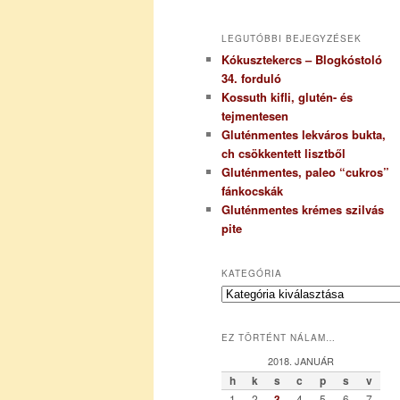
LEGUTÓBBI BEJEGYZÉSEK
Kókusztekercs – Blogkóstoló
34. forduló
Kossuth kifli, glutén- és
tejmentesen
Gluténmentes lekváros bukta,
ch csökkentett lisztből
Gluténmentes, paleo “cukros”
fánkocskák
Gluténmentes krémes szilvás
pite
KATEGÓRIA
K
a
t
EZ TÖRTÉNT NÁLAM…
e
g
2018. JANUÁR
ó
h
k
s
c
p
s
v
r
1
2
3
4
5
6
7