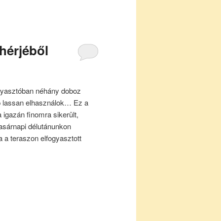
ehérjéből
agyasztóban néhány doboz
ép lassan elhasználok… Ez a
 igazán finomra sikerült,
asárnapi délutánunkon
a teraszon elfogyasztott