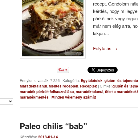
recept. Gondolom nála
kérdés, hogy mi legye
pörköltnek vagy ragun
már nem elég arra, ho
lakjon…
Folytatás
→
Ennyien olvasták: 7 226
|
Kategória:
Egytálételek
,
glutén- és tejment
Maradéktalanul
,
Mentes receptek
,
Receptek
|
Címke:
glutén és tejm
maradék pörkölt felhasználása
,
maradéktalanul
,
ötlet a maradékok
maradékmentés
|
Minden vélemény számít!
Paleo chilis “bab”
Közzétéve
2018-01-14