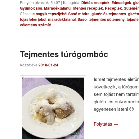
Ennyien olvasták: 5 407
|
Kategória:
Diétás receptek
,
Édességek
,
glu
Gyümölcsös
,
Maradéktalanul
,
Mentes receptek
,
Receptek
,
Sütemé
Címke:
a nagyik tepszijéből Sasó módra
,
glutén és tejmentes
,
gluté
tojásfehérjéből
,
maradéktalanul
,
Sasó
,
tejmentes sütemény
,
tojásfe
vélemény számít!
Tejmentes túrógombóc
Közzétéve
2018-01-24
Ismét tejmentes életü
következik, a túrógom
sem tojást nem tartal
glutén- és cukormente
egyenesen isteni 🙂
Folytatás
→