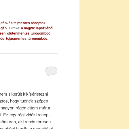
utén- és tejmentes receptek
,
egán
|
Címke:
a nagyik tepszijéből
esen
,
gluténmentes túrógombóc
,
bóc
,
tojásmentes túrógombóc
,
em sikerült kikísérletezni
ztos, hogy tudnék szépen
, nagyon régen ettem már a
t. Ez egy régi vidéki recept,
söm van, aki rendszeresen
gácsaként tanulta a mamájától…