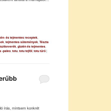
tén- és tejmentes receptek
,
sek
,
tejmentes sütemények
,
Tészta
isztkeverék
,
glutén és tejmentes
,
s -paleo
,
totu
,
totu tejföl
,
totu túró
|
zerűbb
dó írás, mintsem konkrét