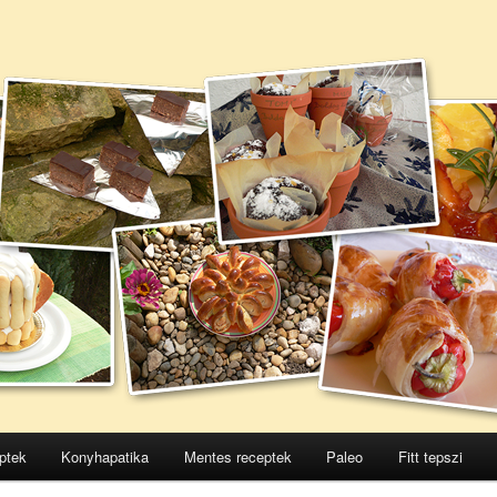
ptek
Konyhapatika
Mentes receptek
Paleo
Fitt tepszi