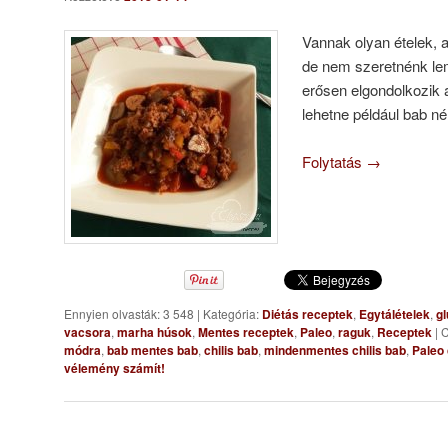
Vannak olyan ételek, a
de nem szeretnénk lem
erősen elgondolkozik 
lehetne például bab né
Folytatás
→
Ennyien olvasták: 3 548
|
Kategória:
Diétás receptek
,
Egytálételek
,
gl
vacsora
,
marha húsok
,
Mentes receptek
,
Paleo
,
raguk
,
Receptek
|
C
módra
,
bab mentes bab
,
chilis bab
,
mindenmentes chilis bab
,
Paleo 
vélemény számít!