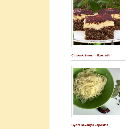
Citromkrémes mákos süti
Gyors savanyú káposzta