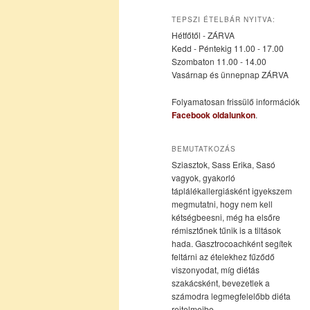
az
a
TEPSZI ÉTELBÁR NYITVA:
Hétfőtől - ZÁRVA
elsődleges
másodlagos
Kedd - Péntekig 11.00 - 17.00
Szombaton 11.00 - 14.00
Vasárnap és ünnepnap ZÁRVA
tartalomra
tartalomra
Folyamatosan frissülő információk
Facebook oldalunkon
.
BEMUTATKOZÁS
Sziasztok, Sass Erika, Sasó
vagyok, gyakorló
táplálékallergiásként igyekszem
megmutatni, hogy nem kell
kétségbeesni, még ha elsőre
rémisztőnek tűnik is a tiltások
hada. Gasztrocoachként segítek
feltárni az ételekhez fűződő
viszonyodat, míg diétás
szakácsként, bevezetlek a
számodra legmegfelelőbb diéta
rejtelmeibe.