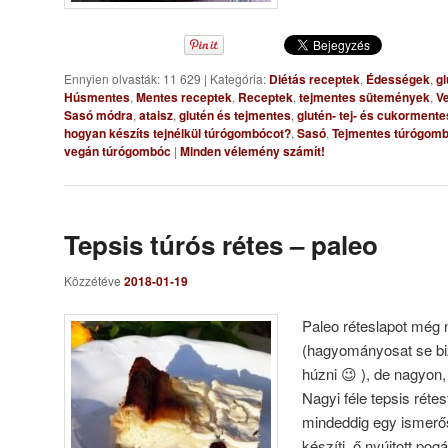
Ennyien olvasták: 11 629
|
Kategória:
Diétás receptek
,
Édességek
,
gl
Húsmentes
,
Mentes receptek
,
Receptek
,
tejmentes sütemények
,
V
Sasó módra
,
ataisz
,
glutén és tejmentes
,
glutén- tej- és cukorment
hogyan készíts tejnélkül túrógombócot?
,
Sasó
,
Tejmentes túrógom
vegán túrógombóc
|
Minden vélemény számít!
Tepsis túrós rétes – paleo
Közzétéve
2018-01-19
Paleo réteslapot még n
(hagyományosat se bi
húzni 😉 ), de nagyon
Nagyi féle tepsis rétes
mindeddig egy ismerő
készíti, ő nyújtott po