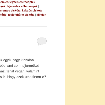
tén- és tejmentes receptek
,
nyek
,
tejmentes sütemények
|
nmentes piskóta
,
kakaós piskóta
hérje
,
tojásfehérje piskóta
|
Minden
nk egyik nagy kihívása
bóc, ami sem tejterméket,
maz, tehát vegán, valamint
s is. Hogy ezek után finom-e?