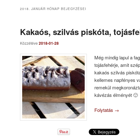
2018. JANUÁR
HÓNAP BEJEGYZÉSEI
Kakaós, szilvás piskóta, tojásf
Közzétéve
2018-01-28
Még mindig lapul a f
tojásfehérje, amit sz
kakaós szilvás piskóta
kellemes napfényes v
remekül megkoronázta 
kávézás élményét 🙂
Folytatás
→