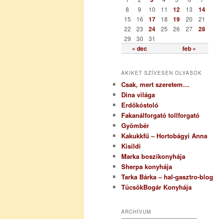
i
8
9
10
11
12
13
14
a
15
16
17
18
19
20
21
22
23
24
25
26
27
28
29
30
31
« dec
feb »
AKIKET SZÍVESEN OLVASOK
Csak, mert szeretem…
Dina világa
Erdőkóstoló
Fakanálforgató tollforgató
Gyömbér
Kakukkfű – Hortobágyi Anna
Kisildi
Marka boszikonyhája
Sherpa konyhája
Tarka Bárka – hal-gasztro-blog
TücsökBogár Konyhája
ARCHÍVUM