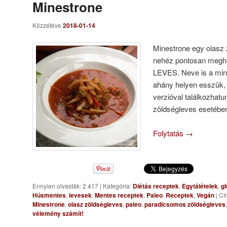
Minestrone
Közzétéve
2018-01-14
Minestrone egy olasz 
nehéz pontosan megha
LEVES. Neve is a mine
ahány helyen esszük, 
verzióval találkozhatu
zöldségleves esetébe
Folytatás
→
Ennyien olvasták: 2 417
|
Kategória:
Diétás receptek
,
Egytálételek
,
gl
Húsmentes
,
levesek
,
Mentes receptek
,
Paleo
,
Receptek
,
Vegán
|
Cí
Minestrone
,
olasz zöldségleves
,
paleo
,
paradicsomos zöldségleves
vélemény számít!