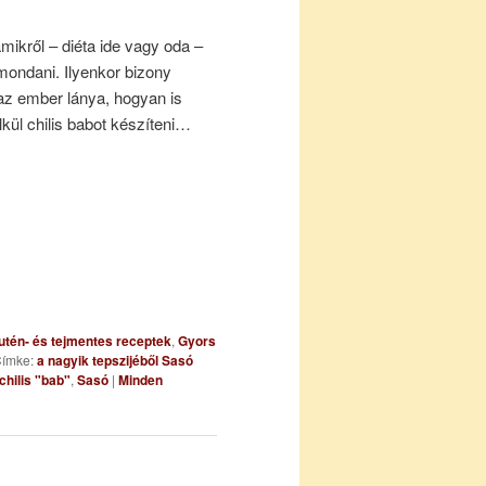
mikről – diéta ide vagy oda –
ondani. Ilyenkor bizony
az ember lánya, hogyan is
lkül chilis babot készíteni…
utén- és tejmentes receptek
,
Gyors
ímke:
a nagyik tepszijéből Sasó
chilis "bab"
,
Sasó
|
Minden