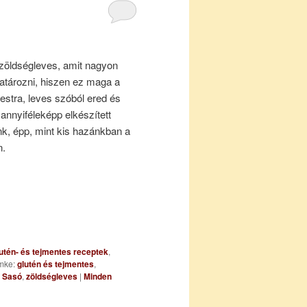
zöldségleves, amit nagyon
tározni, hiszen ez maga a
stra, leves szóból ered és
annyiféleképp elkészített
nk, épp, mint kis hazánkban a
n.
utén- és tejmentes receptek
,
mke:
glutén és tejmentes
,
,
Sasó
,
zöldségleves
|
Minden