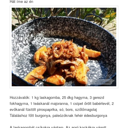
Hát íme az én
Hozzávalók: 1 kg laskagomba, 25 dkg hagyma, 3 gerezd
fokhagyma, 1 teáskanál majoranna, 1 csipet őrölt babérlevél, 2
evőkanál füstölt pirospaprika, só, bors, szőlőmagolaj
Tálaláshoz főtt burgonya, paleózóknak fehér édesburgonya
A laskagombát csíkokra vágtam. Az apró kockákra vágott