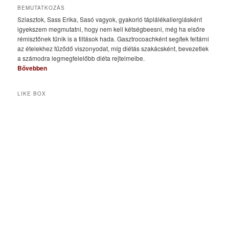
BEMUTATKOZÁS
Sziasztok, Sass Erika, Sasó vagyok, gyakorló táplálékallergiásként
igyekszem megmutatni, hogy nem kell kétségbeesni, még ha elsőre
rémisztőnek tűnik is a tiltások hada. Gasztrocoachként segítek feltárni
az ételekhez fűződő viszonyodat, míg diétás szakácsként, bevezetlek
a számodra legmegfelelőbb diéta rejtelmeibe.
Bővebben
LIKE BOX