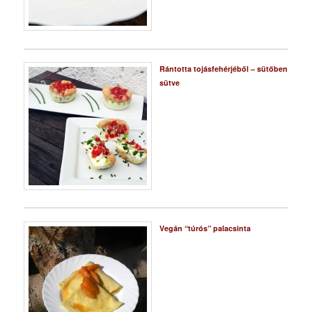
Rántotta tojásfehérjéből – sütőben
sütve
Vegán “túrós” palacsinta