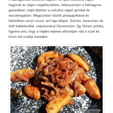
hagymát az olajon megdinszteltem, belenyomtam a fokhagyma
gerezdeket, majd rátettem a csíkokra vágott gombát és
összeforgattam. Megszórtam füstölt pirospaprikával és
felöntöttem annyi vízzel, ami épp ellepte. Sóztam, borsoztam és
őrölt babérlevéllel, majorannával fűszereztem. Így főztem puhára,
figyelve arra, hogy a végére teljesen elforraljam róla a vizet és
finom telt szaftja maradjon.