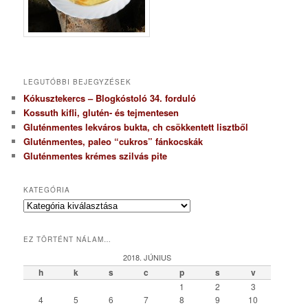
LEGUTÓBBI BEJEGYZÉSEK
Kókusztekercs – Blogkóstoló 34. forduló
Kossuth kifli, glutén- és tejmentesen
Gluténmentes lekváros bukta, ch csökkentett lisztből
Gluténmentes, paleo “cukros” fánkocskák
Gluténmentes krémes szilvás pite
KATEGÓRIA
K
a
t
EZ TÖRTÉNT NÁLAM…
e
g
2018. JÚNIUS
ó
h
k
s
c
p
s
v
r
1
2
3
i
4
5
6
7
8
9
10