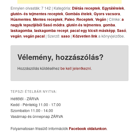
Ennyien olvasták: 7 142
|
Kategória:
Diétás receptek
,
Egytálételek
,
glutén- és tejmentes receptek
,
Gombás ételek
,
Gyors vacsora
,
Húsmentes
,
Mentes receptek
,
Paleo
,
Receptek
,
Vegán
| Címke:
a
nagyik tepszijéből Sasó módra
,
glutén és tejmentes
,
gomba
,
laskagomba
,
laskagomba recept
,
pacal egy kicsit másképp
,
Sasó
,
vegán
,
vegán pacal
| Szerző:
saso
|
Közvetlen link
a könyvjelzőbe.
Vélemény, hozzászólás?
Hozzászólás küldéséhez
be kell jelentkezni
.
TEPSZI ÉTELBÁR NYITVA:
Hétfőtől - ZÁRVA
Kedd - Péntekig 11.00 - 17.00
Szombaton 11.00 - 14.00
Vasárnap és ünnepnap ZÁRVA
Folyamatosan frissülő információk
Facebook oldalunkon
.