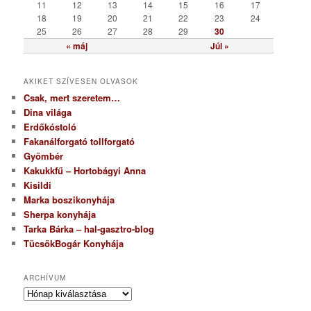
a
11
12
13
14
15
16
17
18
19
20
21
22
23
24
25
26
27
28
29
30
« máj
Júl »
AKIKET SZÍVESEN OLVASOK
Csak, mert szeretem…
Dina világa
Erdőkóstoló
Fakanálforgató tollforgató
Gyömbér
Kakukkfű – Hortobágyi Anna
Kisildi
Marka boszikonyhája
Sherpa konyhája
Tarka Bárka – hal-gasztro-blog
TücsökBogár Konyhája
ARCHÍVUM
A
r