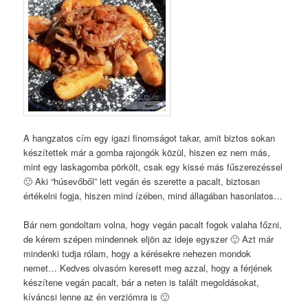
A hangzatos cím egy igazi finomságot takar, amit biztos sokan
készítettek már a gomba rajongók közül, hiszen ez nem más,
mint egy laskagomba pörkölt, csak egy kissé más fűszerezéssel
🙂 Aki “húsevőből” lett vegán és szerette a pacalt, biztosan
értékelni fogja, hiszen mind ízében, mind állagában hasonlatos…
Bár nem gondoltam volna, hogy vegán pacalt fogok valaha főzni,
de kérem szépen mindennek eljön az ideje egyszer 🙂 Azt már
mindenki tudja rólam, hogy a kérésekre nehezen mondok
nemet… Kedves olvasóm keresett meg azzal, hogy a férjének
készítene vegán pacalt, bár a neten is talált megoldásokat,
kíváncsi lenne az én verziómra is 🙂