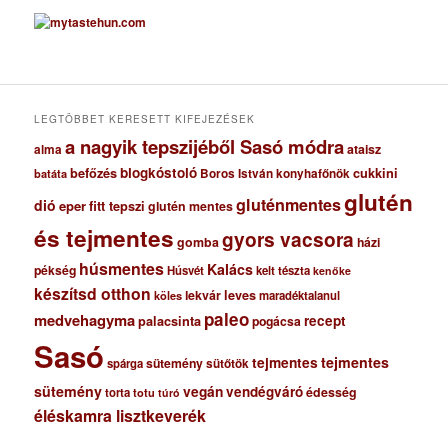
c
h
í
v
u
m
LEGTÖBBET KERESETT KIFEJEZÉSEK
a nagyik tepszijéből Sasó módra
ataisz
alma
blogkóstoló
befőzés
cukkini
Boros István konyhafőnök
batáta
glutén
gluténmentes
dió
eper
fitt tepszi
glutén mentes
és tejmentes
gyors vacsora
gomba
házi
húsmentes
Kalács
pékség
Húsvét
kelt tészta
kenőke
készítsd otthon
lekvár
leves
maradéktalanul
köles
paleo
medvehagyma
recept
palacsinta
pogácsa
Sasó
tejmentes
tejmentes
sütemény
spárga
sütőtök
sütemény
vegán
vendégváró
édesség
torta
totu
túró
éléskamra lisztkeverék