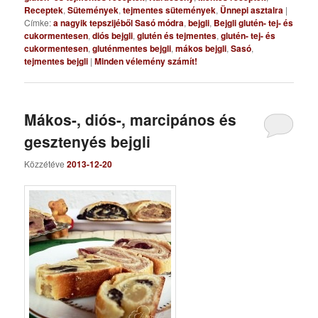
Receptek
,
Sütemények
,
tejmentes sütemények
,
Ünnepi asztalra
|
Címke:
a nagyik tepszijéből Sasó módra
,
bejgli
,
Bejgli glutén- tej- és
cukormentesen
,
diós bejgli
,
glutén és tejmentes
,
glutén- tej- és
cukormentesen
,
gluténmentes bejgli
,
mákos bejgli
,
Sasó
,
tejmentes bejgli
|
Minden vélemény számít!
Mákos-, diós-, marcipános és
gesztenyés bejgli
Közzétéve
2013-12-20