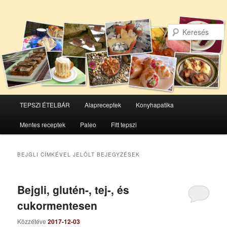
Főmenü
TEPSZI ÉTELBÁR
Alapreceptek
Konyhapatika
Tovább
Tovább
Mentes receptek
Paleo
Fitt tepszi
az
a
elsődleges
másodlagos
BEJGLI
CÍMKÉVEL JELÖLT BEJEGYZÉSEK
tartalomra
tartalomra
Bejgli, glutén-, tej-, és
cukormentesen
Közzétéve
2017-12-03