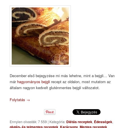
December első bejegyzése mi más lehetne, mint a bejgli… Van
már
hagyományos bejgli
recept az oldalon, most mutatom az
általam nagyon kedvelt gluténmentes bejgli változatot.
Folytatás
→
Ennyien olvasták: 7 559
|
Kategória:
Diétás receptek
,
Édességek
,
glutén- és tejmentes receptek
,
Karácsony
,
Mentes receptek
,