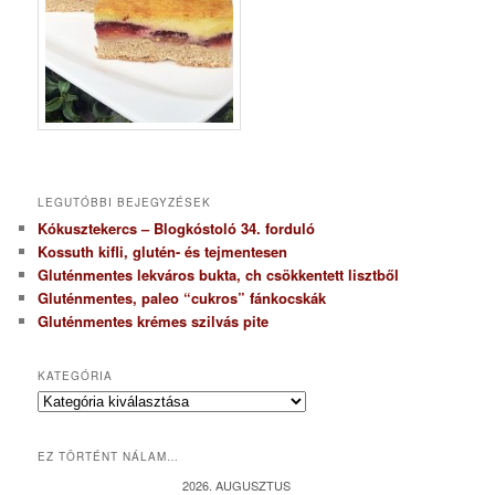
LEGUTÓBBI BEJEGYZÉSEK
Kókusztekercs – Blogkóstoló 34. forduló
Kossuth kifli, glutén- és tejmentesen
Gluténmentes lekváros bukta, ch csökkentett lisztből
Gluténmentes, paleo “cukros” fánkocskák
Gluténmentes krémes szilvás pite
KATEGÓRIA
K
a
t
EZ TÖRTÉNT NÁLAM…
e
g
2026. AUGUSZTUS