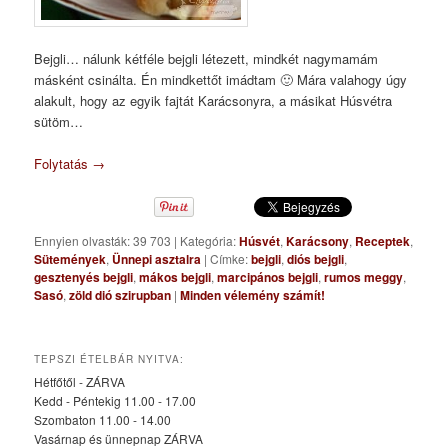
Bejgli… nálunk kétféle bejgli létezett, mindkét nagymamám
másként csinálta. Én mindkettőt imádtam 🙂 Mára valahogy úgy
alakult, hogy az egyik fajtát Karácsonyra, a másikat Húsvétra
sütöm…
Folytatás
→
Ennyien olvasták: 39 703
|
Kategória:
Húsvét
,
Karácsony
,
Receptek
,
Sütemények
,
Ünnepi asztalra
|
Címke:
bejgli
,
diós bejgli
,
gesztenyés bejgli
,
mákos bejgli
,
marcipános bejgli
,
rumos meggy
,
Sasó
,
zöld dió szirupban
|
Minden vélemény számít!
TEPSZI ÉTELBÁR NYITVA:
Hétfőtől - ZÁRVA
Kedd - Péntekig 11.00 - 17.00
Szombaton 11.00 - 14.00
Vasárnap és ünnepnap ZÁRVA