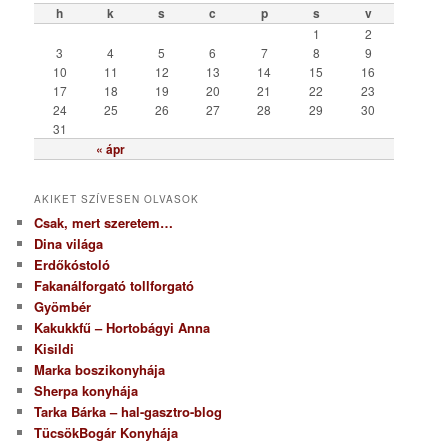
ó
h
k
s
c
p
s
v
r
1
2
i
3
4
5
6
7
8
9
a
10
11
12
13
14
15
16
17
18
19
20
21
22
23
24
25
26
27
28
29
30
31
« ápr
AKIKET SZÍVESEN OLVASOK
Csak, mert szeretem…
Dina világa
Erdőkóstoló
Fakanálforgató tollforgató
Gyömbér
Kakukkfű – Hortobágyi Anna
Kisildi
Marka boszikonyhája
Sherpa konyhája
Tarka Bárka – hal-gasztro-blog
TücsökBogár Konyhája