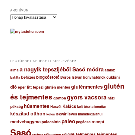
ARCHÍVUM
A
r
c
h
í
v
u
m
LEGTÖBBET KERESETT KIFEJEZÉSEK
a nagyik tepszijéből Sasó módra
ataisz
alma
blogkóstoló
befőzés
cukkini
Boros István konyhafőnök
batáta
glutén
gluténmentes
dió
eper
fitt tepszi
glutén mentes
és tejmentes
gyors vacsora
gomba
házi
húsmentes
Kalács
pékség
Húsvét
kelt tészta
kenőke
készítsd otthon
lekvár
leves
maradéktalanul
köles
paleo
medvehagyma
recept
palacsinta
pogácsa
Sasó
tejmentes
tejmentes
sütemény
spárga
sütőtök