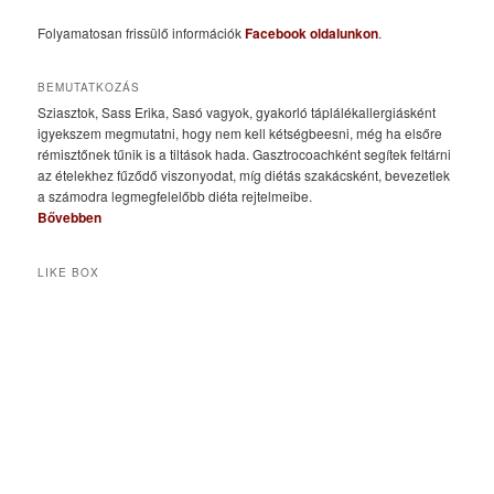
Folyamatosan frissülő információk
Facebook oldalunkon
.
BEMUTATKOZÁS
Sziasztok, Sass Erika, Sasó vagyok, gyakorló táplálékallergiásként
igyekszem megmutatni, hogy nem kell kétségbeesni, még ha elsőre
rémisztőnek tűnik is a tiltások hada. Gasztrocoachként segítek feltárni
az ételekhez fűződő viszonyodat, míg diétás szakácsként, bevezetlek
a számodra legmegfelelőbb diéta rejtelmeibe.
Bővebben
LIKE BOX