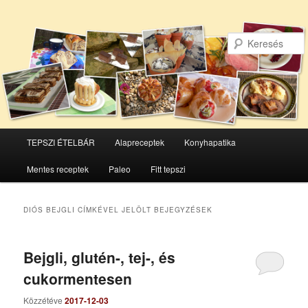
Főmenü
TEPSZI ÉTELBÁR
Alapreceptek
Konyhapatika
Tovább
Tovább
Mentes receptek
Paleo
Fitt tepszi
az
a
elsődleges
másodlagos
DIÓS BEJGLI
CÍMKÉVEL JELÖLT BEJEGYZÉSEK
tartalomra
tartalomra
Bejgli, glutén-, tej-, és
cukormentesen
Közzétéve
2017-12-03