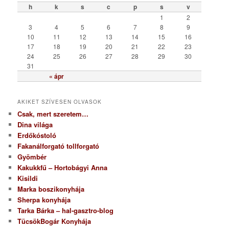
ó
h
k
s
c
p
s
v
r
1
2
i
3
4
5
6
7
8
9
a
10
11
12
13
14
15
16
17
18
19
20
21
22
23
24
25
26
27
28
29
30
31
« ápr
AKIKET SZÍVESEN OLVASOK
Csak, mert szeretem…
Dina világa
Erdőkóstoló
Fakanálforgató tollforgató
Gyömbér
Kakukkfű – Hortobágyi Anna
Kisildi
Marka boszikonyhája
Sherpa konyhája
Tarka Bárka – hal-gasztro-blog
TücsökBogár Konyhája