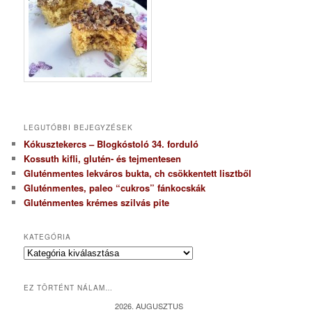
LEGUTÓBBI BEJEGYZÉSEK
Kókusztekercs – Blogkóstoló 34. forduló
Kossuth kifli, glutén- és tejmentesen
Gluténmentes lekváros bukta, ch csökkentett lisztből
Gluténmentes, paleo “cukros” fánkocskák
Gluténmentes krémes szilvás pite
KATEGÓRIA
K
a
t
EZ TÖRTÉNT NÁLAM…
e
g
2026. AUGUSZTUS