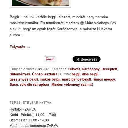
Bejgli… nálunk kétféle bejgli létezett, mindkét nagymamám
másként csinálta. Én mindkettőt imádtam 🙂 Mára valahogy úgy
alakult, hogy az egyik fajtát Karácsonyra, a másikat Húsvétra
sütöm…
Folytatás
→
Ennyien olvasták: 39 707
|
Kategória:
Húsvét
,
Karácsony
,
Receptek
,
Sütemények
,
Ünnepi asztalra
|
Címke:
bejgli
,
diós bejgli
,
gesztenyés bejgli
,
mákos bejgli
,
marcipános bejgli
,
rumos meggy
,
Sasó
,
zöld dió szirupban
|
Minden vélemény számít!
TEPSZI ÉTELBÁR NYITVA:
Hétfőtől - ZÁRVA
Kedd - Péntekig 11.00 - 17.00
Szombaton 11.00 - 14.00
Vasárnap és ünnepnap ZÁRVA