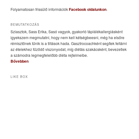
Folyamatosan frissülő információk
Facebook oldalunkon
.
BEMUTATKOZÁS
Sziasztok, Sass Erika, Sasó vagyok, gyakorló táplálékallergiásként
igyekszem megmutatni, hogy nem kell kétségbeesni, még ha elsőre
rémisztőnek tűnik is a tiltások hada. Gasztrocoachként segítek feltárni
az ételekhez fűződő viszonyodat, míg diétás szakácsként, bevezetlek
a számodra legmegfelelőbb diéta rejtelmeibe.
Bővebben
LIKE BOX