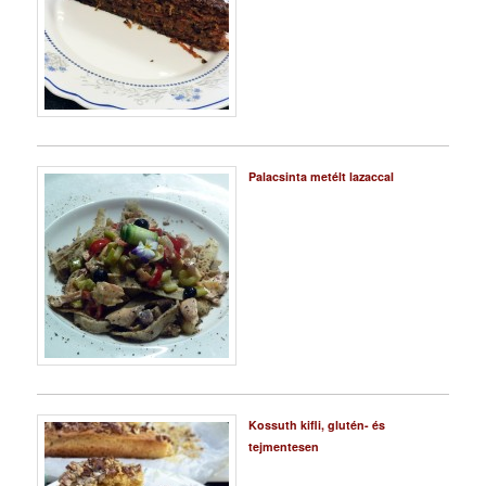
Palacsinta metélt lazaccal
Kossuth kifli, glutén- és
tejmentesen