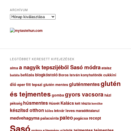
ARCHÍVUM
A
r
c
h
í
v
u
m
LEGTÖBBET KERESETT KIFEJEZÉSEK
a nagyik tepszijéből Sasó módra
ataisz
alma
blogkóstoló
befőzés
cukkini
Boros István konyhafőnök
batáta
glutén
gluténmentes
dió
eper
fitt tepszi
glutén mentes
és tejmentes
gyors vacsora
gomba
házi
húsmentes
Kalács
pékség
Húsvét
kelt tészta
kenőke
készítsd otthon
lekvár
leves
maradéktalanul
köles
paleo
medvehagyma
recept
palacsinta
pogácsa
Sasó
tejmentes
tejmentes
sütemény
spárga
sütőtök