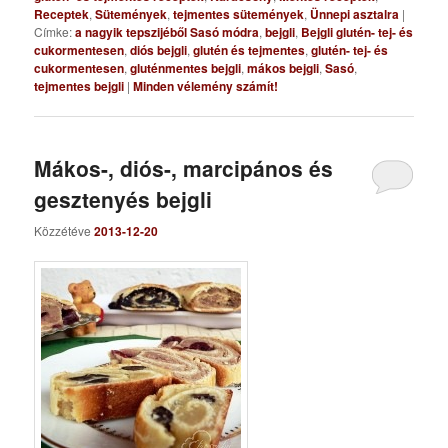
Receptek
,
Sütemények
,
tejmentes sütemények
,
Ünnepi asztalra
|
Címke:
a nagyik tepszijéből Sasó módra
,
bejgli
,
Bejgli glutén- tej- és
cukormentesen
,
diós bejgli
,
glutén és tejmentes
,
glutén- tej- és
cukormentesen
,
gluténmentes bejgli
,
mákos bejgli
,
Sasó
,
tejmentes bejgli
|
Minden vélemény számít!
Mákos-, diós-, marcipános és
gesztenyés bejgli
Közzétéve
2013-12-20