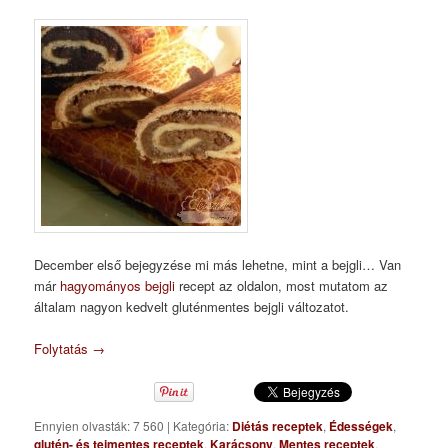
December első bejegyzése mi más lehetne, mint a bejgli… Van
már
hagyományos bejgli
recept az oldalon, most mutatom az
általam nagyon kedvelt gluténmentes bejgli változatot.
Folytatás
→
Ennyien olvasták: 7 560
|
Kategória:
Diétás receptek
,
Édességek
,
glutén- és tejmentes receptek
,
Karácsony
,
Mentes receptek
,