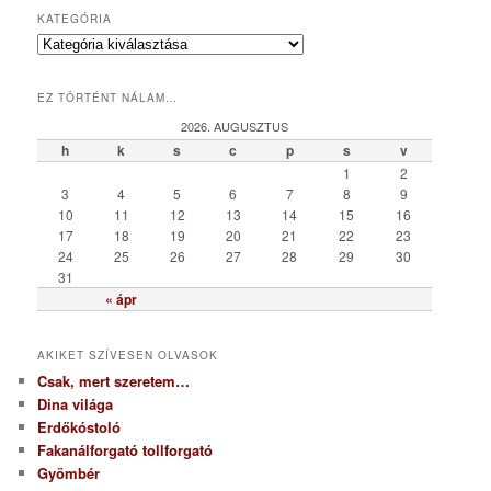
KATEGÓRIA
K
a
t
EZ TÖRTÉNT NÁLAM…
e
g
2026. AUGUSZTUS
ó
h
k
s
c
p
s
v
r
1
2
i
3
4
5
6
7
8
9
a
10
11
12
13
14
15
16
17
18
19
20
21
22
23
24
25
26
27
28
29
30
31
« ápr
AKIKET SZÍVESEN OLVASOK
Csak, mert szeretem…
Dina világa
Erdőkóstoló
Fakanálforgató tollforgató
Gyömbér