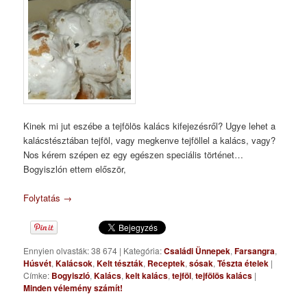
Kinek mi jut eszébe a tejfölös kalács kifejezésről? Ugye lehet a
kalácstésztában tejföl, vagy megkenve tejföllel a kalács, vagy?
Nos kérem szépen ez egy egészen speciális történet…
Bogyiszlón ettem először,
Folytatás
→
Ennyien olvasták: 38 674
|
Kategória:
Családi Ünnepek
,
Farsangra
,
Húsvét
,
Kalácsok
,
Kelt tészták
,
Receptek
,
sósak
,
Tészta ételek
|
Címke:
Bogyiszló
,
Kalács
,
kelt kalács
,
tejföl
,
tejfölös kalács
|
Minden vélemény számít!