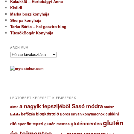
Kakukkfű – Hortobágyi Anna
Kisildi
Marka boszikonyhája
Sherpa konyhája
Tarka Bárka – hal-gasztro-blog
TücsökBogár Konyhája
ARCHÍVUM
A
r
c
h
í
v
u
m
LEGTÖBBET KERESETT KIFEJEZÉSEK
a nagyik tepszijéből Sasó módra
ataisz
alma
blogkóstoló
befőzés
cukkini
Boros István konyhafőnök
batáta
glutén
gluténmentes
dió
eper
fitt tepszi
glutén mentes
és tejmentes
gyors vacsora