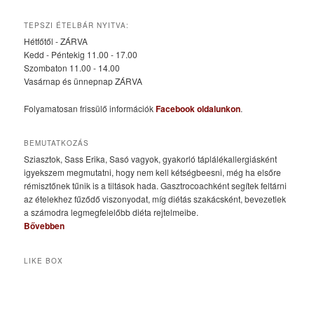
TEPSZI ÉTELBÁR NYITVA:
Hétfőtől - ZÁRVA
Kedd - Péntekig 11.00 - 17.00
Szombaton 11.00 - 14.00
Vasárnap és ünnepnap ZÁRVA
Folyamatosan frissülő információk
Facebook oldalunkon
.
BEMUTATKOZÁS
Sziasztok, Sass Erika, Sasó vagyok, gyakorló táplálékallergiásként
igyekszem megmutatni, hogy nem kell kétségbeesni, még ha elsőre
rémisztőnek tűnik is a tiltások hada. Gasztrocoachként segítek feltárni
az ételekhez fűződő viszonyodat, míg diétás szakácsként, bevezetlek
a számodra legmegfelelőbb diéta rejtelmeibe.
Bővebben
LIKE BOX