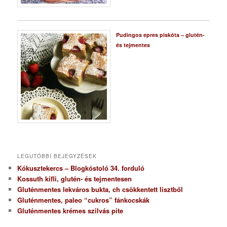
Pudingos epres piskóta – glutén-
és tejmentes
LEGUTÓBBI BEJEGYZÉSEK
Kókusztekercs – Blogkóstoló 34. forduló
Kossuth kifli, glutén- és tejmentesen
Gluténmentes lekváros bukta, ch csökkentett lisztből
Gluténmentes, paleo “cukros” fánkocskák
Gluténmentes krémes szilvás pite