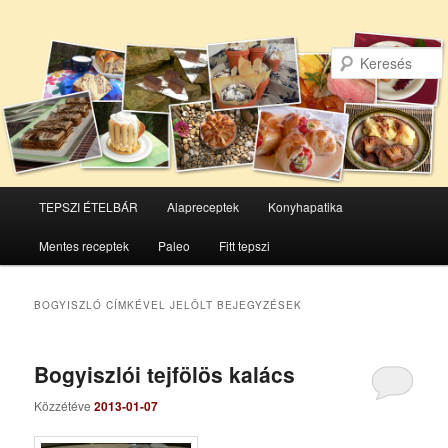
Főmenü
TEPSZI ÉTELBÁR
Alapreceptek
Konyhapatika
Tovább
Tovább
Mentes receptek
Paleo
Fitt tepszi
az
a
elsődleges
másodlagos
BOGYISZLÓ
CÍMKÉVEL JELÖLT BEJEGYZÉSEK
tartalomra
tartalomra
Bogyiszlói tejfölös kalács
Közzétéve
2013-01-07