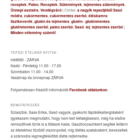
receptek
,
Paleo
,
Receptek
,
Sütemények
,
tejmentes sütemények
,
Ünnepi asztalra
,
Vendégváró
|
Címke:
a nagyik tepszijéből Sasó
módra
,
cukormentes
,
cukormentes zserbó
,
éléskamra
lisztkeverék
,
glutén és tejmentes
,
glutén-
,
gluténmentes
,
gluténmentes zserbó
,
paleo zserbó
,
Sasó
,
tej
,
tejmentes zserbó
|
Minden vélemény számít!
TEPSZI ÉTELBÁR NYITVA:
Hétfőtől - ZÁRVA
Kedd - Péntekig 11.00 - 17.00
Szombaton 11.00 - 14.00
Vasárnap és ünnepnap ZÁRVA
Folyamatosan frissülő információk
Facebook oldalunkon
.
BEMUTATKOZÁS
Sziasztok, Sass Erika, Sasó vagyok, gyakorló táplálékallergiásként
igyekszem megmutatni, hogy nem kell kétségbeesni, még ha elsőre
rémisztőnek tűnik is a tiltások hada. Gasztrocoachként segítek feltárni
az ételekhez fűződő viszonyodat, míg diétás szakácsként, bevezetlek
a számodra legmegfelelőbb diéta rejtelmeibe.