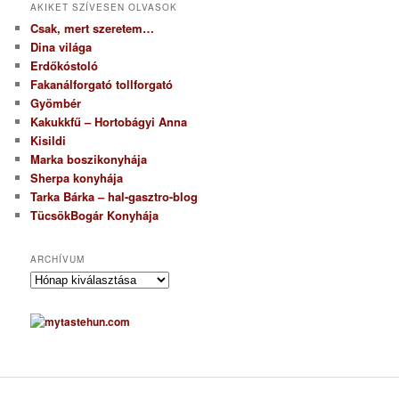
AKIKET SZÍVESEN OLVASOK
Csak, mert szeretem…
Dina világa
Erdőkóstoló
Fakanálforgató tollforgató
Gyömbér
Kakukkfű – Hortobágyi Anna
Kisildi
Marka boszikonyhája
Sherpa konyhája
Tarka Bárka – hal-gasztro-blog
TücsökBogár Konyhája
ARCHÍVUM
A
r
c
h
í
v
u
m