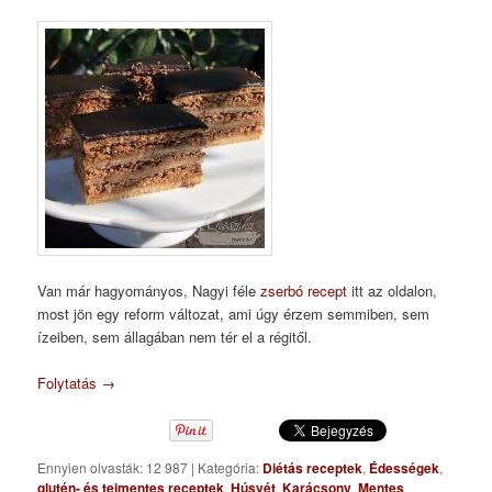
Van már hagyományos, Nagyi féle
zserbó recept
itt az oldalon,
most jön egy reform változat, ami úgy érzem semmiben, sem
ízeiben, sem állagában nem tér el a régitől.
Folytatás
→
Ennyien olvasták: 12 987
|
Kategória:
Diétás receptek
,
Édességek
,
glutén- és tejmentes receptek
,
Húsvét
,
Karácsony
,
Mentes