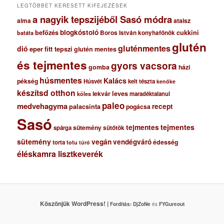
LEGTÖBBET KERESETT KIFEJEZÉSEK
a nagyik tepszijéből Sasó módra
ataisz
alma
blogkóstoló
befőzés
cukkini
Boros István konyhafőnök
batáta
glutén
gluténmentes
dió
eper
fitt tepszi
glutén mentes
és tejmentes
gyors vacsora
gomba
házi
húsmentes
Kalács
pékség
Húsvét
kelt tészta
kenőke
készítsd otthon
lekvár
leves
maradéktalanul
köles
paleo
medvehagyma
recept
palacsinta
pogácsa
Sasó
tejmentes
tejmentes
sütemény
spárga
sütőtök
sütemény
vegán
vendégváró
édesség
torta
totu
túró
éléskamra lisztkeverék
Köszönjük WordPress! |
Fordítás:
DjZoNe
és
FYGureout