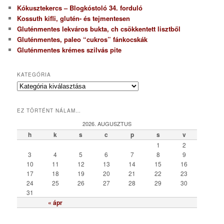
Kókusztekercs – Blogkóstoló 34. forduló
Kossuth kifli, glutén- és tejmentesen
Gluténmentes lekváros bukta, ch csökkentett lisztből
Gluténmentes, paleo “cukros” fánkocskák
Gluténmentes krémes szilvás pite
KATEGÓRIA
K
a
t
EZ TÖRTÉNT NÁLAM…
e
g
2026. AUGUSZTUS
ó
h
k
s
c
p
s
v
r
1
2
i
3
4
5
6
7
8
9
a
10
11
12
13
14
15
16
17
18
19
20
21
22
23
24
25
26
27
28
29
30
31
« ápr