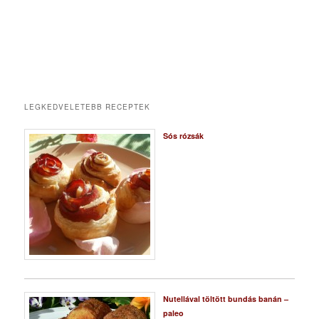
LEGKEDVELETEBB RECEPTEK
Sós rózsák
Nutellával töltött bundás banán –
paleo