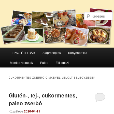
Főmenü
TEPSZI ÉTELBÁR
Alapreceptek
Konyhapatika
Tovább
Tovább
Mentes receptek
Paleo
Fitt tepszi
az
a
elsődleges
másodlagos
CUKORMENTES ZSERBÓ
CÍMKÉVEL JELÖLT BEJEGYZÉSEK
tartalomra
tartalomra
Glutén-, tej-, cukormentes,
paleo zserbó
Közzétéve
2020-04-11