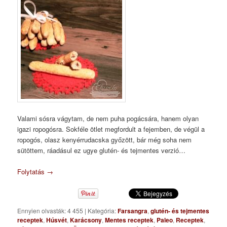
Valami sósra vágytam, de nem puha pogácsára, hanem olyan
igazi ropogósra. Sokféle ötlet megfordult a fejemben, de végül a
ropogós, olasz kenyérrudacska győzött, bár még soha nem
sütöttem, ráadásul ez ugye glutén- és tejmentes verzió…
Folytatás
→
Ennyien olvasták: 4 455
|
Kategória:
Farsangra
,
glutén- és tejmentes
receptek
,
Húsvét
,
Karácsony
,
Mentes receptek
,
Paleo
,
Receptek
,