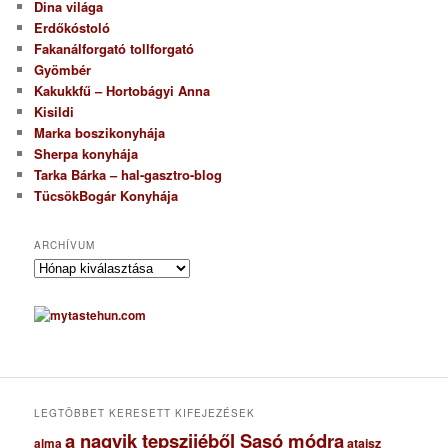
Dina világa
Erdőkóstoló
Fakanálforgató tollforgató
Gyömbér
Kakukkfű – Hortobágyi Anna
Kisildi
Marka boszikonyhája
Sherpa konyhája
Tarka Bárka – hal-gasztro-blog
TücsökBogár Konyhája
ARCHÍVUM
A
r
c
h
í
v
u
m
LEGTÖBBET KERESETT KIFEJEZÉSEK
a nagyik tepszijéből Sasó módra
ataisz
alma