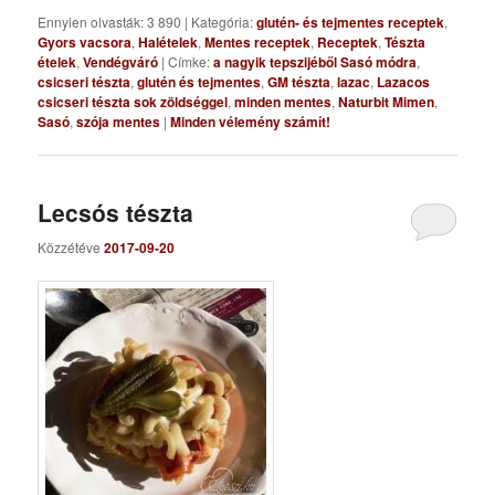
Ennyien olvasták: 3 890
|
Kategória:
glutén- és tejmentes receptek
,
Gyors vacsora
,
Halételek
,
Mentes receptek
,
Receptek
,
Tészta
ételek
,
Vendégváró
|
Címke:
a nagyik tepszijéből Sasó módra
,
csicseri tészta
,
glutén és tejmentes
,
GM tészta
,
lazac
,
Lazacos
csicseri tészta sok zöldséggel
,
minden mentes
,
Naturbit Mimen
,
Sasó
,
szója mentes
|
Minden vélemény számít!
Lecsós tészta
Közzétéve
2017-09-20