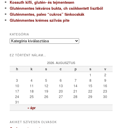
Kossuth kifli, glutén- és tejmentesen
Gluténmentes lekváros bukta, ch csökkentett lisztből
Gluténmentes, paleo “cukros” fánkocskák
Gluténmentes krémes szilvás pite
KATEGÓRIA
K
a
t
EZ TÖRTÉNT NÁLAM…
e
g
2026. AUGUSZTUS
ó
h
k
s
c
p
s
v
r
1
2
i
3
4
5
6
7
8
9
a
10
11
12
13
14
15
16
17
18
19
20
21
22
23
24
25
26
27
28
29
30
31
« ápr
AKIKET SZÍVESEN OLVASOK