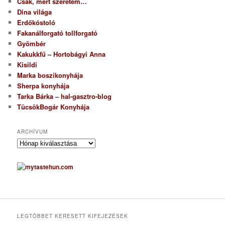
Csak, mert szeretem…
Dina világa
Erdőkóstoló
Fakanálforgató tollforgató
Gyömbér
Kakukkfű – Hortobágyi Anna
Kisildi
Marka boszikonyhája
Sherpa konyhája
Tarka Bárka – hal-gasztro-blog
TücsökBogár Konyhája
ARCHÍVUM
A
r
c
h
í
v
u
m
LEGTÖBBET KERESETT KIFEJEZÉSEK