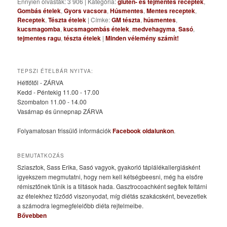
Ennyien olvasták: 3 906
|
Kategória:
glutén- és tejmentes receptek
,
Gombás ételek
,
Gyors vacsora
,
Húsmentes
,
Mentes receptek
,
Receptek
,
Tészta ételek
|
Címke:
GM tészta
,
húsmentes
,
kucsmagomba
,
kucsmagombás ételek
,
medvehagyma
,
Sasó
,
tejmentes ragu
,
tészta ételek
|
Minden vélemény számít!
TEPSZI ÉTELBÁR NYITVA:
Hétfőtől - ZÁRVA
Kedd - Péntekig 11.00 - 17.00
Szombaton 11.00 - 14.00
Vasárnap és ünnepnap ZÁRVA
Folyamatosan frissülő információk
Facebook oldalunkon
.
BEMUTATKOZÁS
Sziasztok, Sass Erika, Sasó vagyok, gyakorló táplálékallergiásként
igyekszem megmutatni, hogy nem kell kétségbeesni, még ha elsőre
rémisztőnek tűnik is a tiltások hada. Gasztrocoachként segítek feltárni
az ételekhez fűződő viszonyodat, míg diétás szakácsként, bevezetlek
a számodra legmegfelelőbb diéta rejtelmeibe.
Bővebben