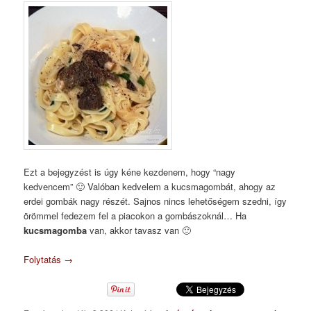
Ezt a bejegyzést is úgy kéne kezdenem, hogy “nagy
kedvencem” 🙂 Valóban kedvelem a kucsmagombát, ahogy az
erdei gombák nagy részét. Sajnos nincs lehetőségem szedni, így
örömmel fedezem fel a piacokon a gombászoknál… Ha
kucsmagomba
van, akkor tavasz van 🙂
Folytatás
→