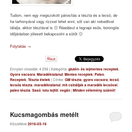
Tudom, nem egy megszokott párosítás a tészta és a lecsó, de
ha tarhonyával vagy rizzsel lehet enni, sőt van aki nokedlivel
tálalja, akkor tésztával is 🙂 Ráadásul a tegnapi esős, borongós
időjárásban jólesett bekapcsolni a sütőt 🙂
Folytatás
→
Ennyien olvasták: 4 256
|
Kategória:
glutén- és tejmentes receptek
,
Gyors vacsora
,
Maradéktalanul
,
Mentes receptek
,
Paleo
,
Receptek
,
Tészta ételek
|
Címke:
GM tészta
,
gyors vacsora
,
lecsó
,
lecsós tészta
,
maradéktalanul
,
mit csináljak a maradék lecsóval
,
paleo tészta
,
Sasó
,
totu tejföl
,
vegán
|
Minden vélemény számít!
Kucsmagombás metélt
Közzétéve
2016-03-16