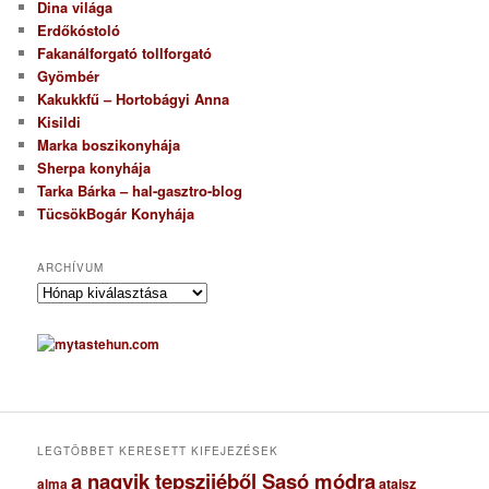
Dina világa
Erdőkóstoló
Fakanálforgató tollforgató
Gyömbér
Kakukkfű – Hortobágyi Anna
Kisildi
Marka boszikonyhája
Sherpa konyhája
Tarka Bárka – hal-gasztro-blog
TücsökBogár Konyhája
ARCHÍVUM
A
r
c
h
í
v
u
m
LEGTÖBBET KERESETT KIFEJEZÉSEK
a nagyik tepszijéből Sasó módra
ataisz
alma