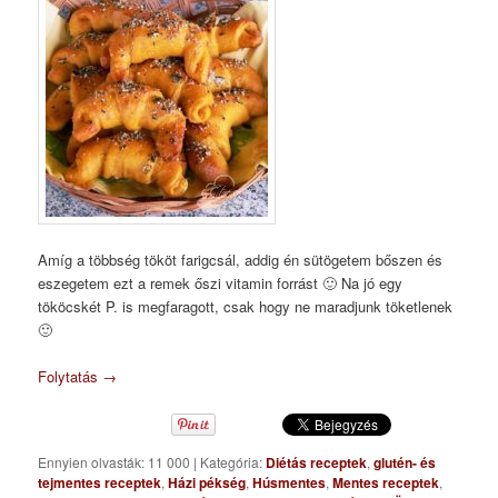
Amíg a többség tököt farigcsál, addig én sütögetem bőszen és
eszegetem ezt a remek őszi vitamin forrást 🙂 Na jó egy
tököcskét P. is megfaragott, csak hogy ne maradjunk töketlenek
🙂
Folytatás
→
Ennyien olvasták: 11 000
|
Kategória:
Diétás receptek
,
glutén- és
tejmentes receptek
,
Házi pékség
,
Húsmentes
,
Mentes receptek
,