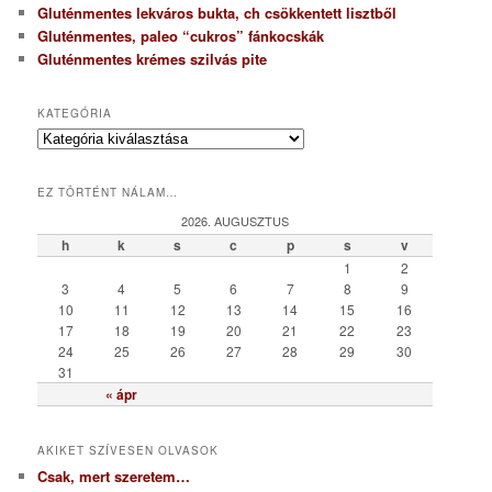
Gluténmentes lekváros bukta, ch csökkentett lisztből
Gluténmentes, paleo “cukros” fánkocskák
Gluténmentes krémes szilvás pite
KATEGÓRIA
K
a
t
EZ TÖRTÉNT NÁLAM…
e
g
2026. AUGUSZTUS
ó
h
k
s
c
p
s
v
r
1
2
i
3
4
5
6
7
8
9
a
10
11
12
13
14
15
16
17
18
19
20
21
22
23
24
25
26
27
28
29
30
31
« ápr
AKIKET SZÍVESEN OLVASOK
Csak, mert szeretem…