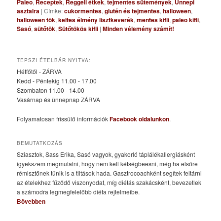
Paleo
,
Receptek
,
Reggeli étkek
,
tejmentes sütemények
,
Ünnepi
asztalra
|
Címke:
cukormentes
,
glutén és tejmentes
,
halloween
,
halloween tök
,
keltes élmény lisztkeverék
,
mentes kifli
,
paleo kifli
,
Sasó
,
sütőtök
,
Sütőtökös kifli
|
Minden vélemény számít!
TEPSZI ÉTELBÁR NYITVA:
Hétfőtől - ZÁRVA
Kedd - Péntekig 11.00 - 17.00
Szombaton 11.00 - 14.00
Vasárnap és ünnepnap ZÁRVA
Folyamatosan frissülő információk
Facebook oldalunkon
.
BEMUTATKOZÁS
Sziasztok, Sass Erika, Sasó vagyok, gyakorló táplálékallergiásként
igyekszem megmutatni, hogy nem kell kétségbeesni, még ha elsőre
rémisztőnek tűnik is a tiltások hada. Gasztrocoachként segítek feltárni
az ételekhez fűződő viszonyodat, míg diétás szakácsként, bevezetlek
a számodra legmegfelelőbb diéta rejtelmeibe.
Bővebben