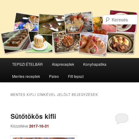
Főmenü
TEPSZI ÉTELBÁR
Alapreceptek
Konyhapatika
Tovább
Tovább
Mentes receptek
Paleo
Fitt tepszi
az
a
elsődleges
másodlagos
MENTES KIFLI
CÍMKÉVEL JELÖLT BEJEGYZÉSEK
tartalomra
tartalomra
Sütőtökös kifli
Közzétéve
2017-10-31