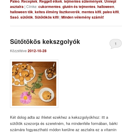
Paleo
,
Receptek
,
Reggeli étkek
,
tejmentes sütemények
,
Ünnepi
asztalra
|
Címke:
cukormentes
,
glutén és tejmentes
,
halloween
,
halloween tök
,
keltes élmény lisztkeverék
,
mentes kifli
,
paleo kifli
,
Sasó
,
sütőtök
,
Sütőtökös kifli
|
Minden vélemény számít!
Sütőtökös kekszgolyók
1
Közzétéve
2012-10-28
Két dolog adta az ihletet ezekhez a kekszgolyókhoz: itt a
sütőtök szezonja és szeretném, ha mindenféle formában, bárki
számára fogyasztható módon kerülne az asztalra ez a vitamin