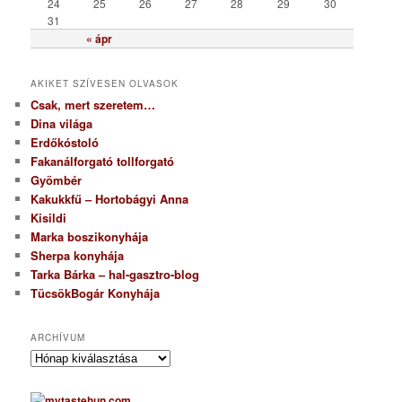
24
25
26
27
28
29
30
31
« ápr
AKIKET SZÍVESEN OLVASOK
Csak, mert szeretem…
Dina világa
Erdőkóstoló
Fakanálforgató tollforgató
Gyömbér
Kakukkfű – Hortobágyi Anna
Kisildi
Marka boszikonyhája
Sherpa konyhája
Tarka Bárka – hal-gasztro-blog
TücsökBogár Konyhája
ARCHÍVUM
A
r
c