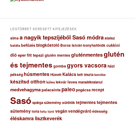
h
í
v
u
m
LEGTÖBBET KERESETT KIFEJEZÉSEK
a nagyik tepszijéből Sasó módra
ataisz
alma
blogkóstoló
befőzés
cukkini
Boros István konyhafőnök
batáta
glutén
gluténmentes
dió
eper
fitt tepszi
glutén mentes
és tejmentes
gyors vacsora
gomba
házi
húsmentes
Kalács
pékség
Húsvét
kelt tészta
kenőke
készítsd otthon
lekvár
leves
maradéktalanul
köles
paleo
medvehagyma
recept
palacsinta
pogácsa
Sasó
tejmentes
tejmentes
sütemény
spárga
sütőtök
sütemény
vegán
vendégváró
édesség
torta
totu
túró
éléskamra lisztkeverék