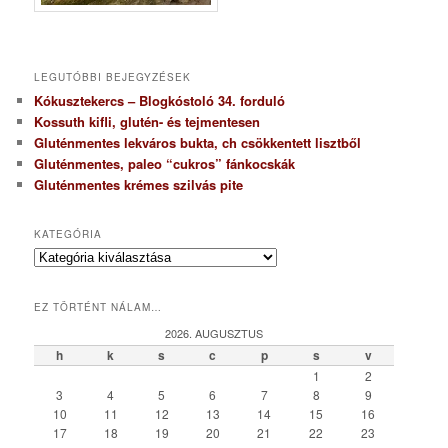
LEGUTÓBBI BEJEGYZÉSEK
Kókusztekercs – Blogkóstoló 34. forduló
Kossuth kifli, glutén- és tejmentesen
Gluténmentes lekváros bukta, ch csökkentett lisztből
Gluténmentes, paleo “cukros” fánkocskák
Gluténmentes krémes szilvás pite
KATEGÓRIA
K
a
t
EZ TÖRTÉNT NÁLAM…
e
g
2026. AUGUSZTUS
ó
h
k
s
c
p
s
v
r
1
2
i
3
4
5
6
7
8
9
a
10
11
12
13
14
15
16
17
18
19
20
21
22
23