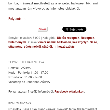
bomba, másrészt megihletett az a rengeteg halloween tök, ami
mostanában rám vigyorog az internetes oldalakról.
Folytatás
→
Ennyien olvasták: 6 009
|
Kategória:
Diétás receptek
,
Receptek
,
Sütemények
|
Címke:
cukor nélkül
,
halloween
,
kekszgolyó
,
Sasó
,
sütemény
,
sütés nélkül
,
sütőtök
|
1
hozzászólás
TEPSZI ÉTELBÁR NYITVA:
Hétfőtől - ZÁRVA
Kedd - Péntekig 11.00 - 17.00
Szombaton 11.00 - 14.00
Vasárnap és ünnepnap ZÁRVA
Folyamatosan frissülő információk
Facebook oldalunkon
.
BEMUTATKOZÁS
Sziasztok, Sass Erika, Sasó vagyok, gyakorló táplálékallergiásként