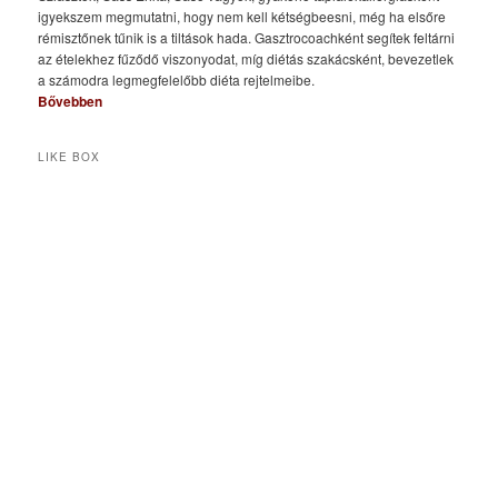
igyekszem megmutatni, hogy nem kell kétségbeesni, még ha elsőre
rémisztőnek tűnik is a tiltások hada. Gasztrocoachként segítek feltárni
az ételekhez fűződő viszonyodat, míg diétás szakácsként, bevezetlek
a számodra legmegfelelőbb diéta rejtelmeibe.
Bővebben
LIKE BOX