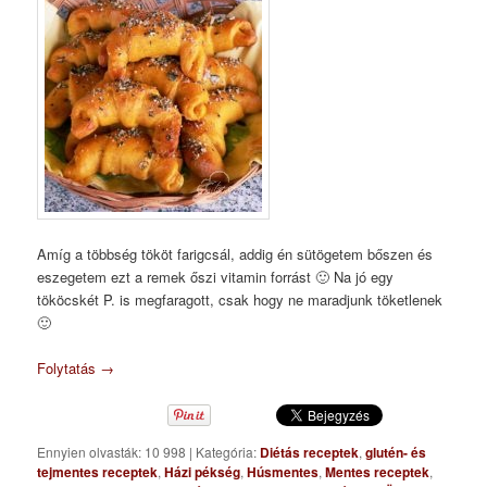
Amíg a többség tököt farigcsál, addig én sütögetem bőszen és
eszegetem ezt a remek őszi vitamin forrást 🙂 Na jó egy
tököcskét P. is megfaragott, csak hogy ne maradjunk töketlenek
🙂
Folytatás
→
Ennyien olvasták: 10 998
|
Kategória:
Diétás receptek
,
glutén- és
tejmentes receptek
,
Házi pékség
,
Húsmentes
,
Mentes receptek
,