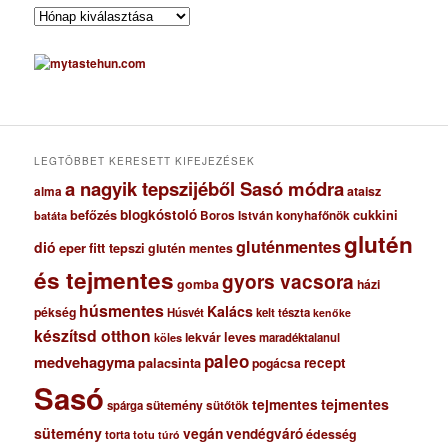
A
r
c
h
í
v
u
m
LEGTÖBBET KERESETT KIFEJEZÉSEK
a nagyik tepszijéből Sasó módra
ataisz
alma
blogkóstoló
befőzés
cukkini
Boros István konyhafőnök
batáta
glutén
gluténmentes
dió
eper
fitt tepszi
glutén mentes
és tejmentes
gyors vacsora
gomba
házi
húsmentes
Kalács
pékség
Húsvét
kelt tészta
kenőke
készítsd otthon
lekvár
leves
maradéktalanul
köles
paleo
medvehagyma
recept
palacsinta
pogácsa
Sasó
tejmentes
tejmentes
sütemény
spárga
sütőtök
sütemény
vegán
vendégváró
édesség
torta
totu
túró