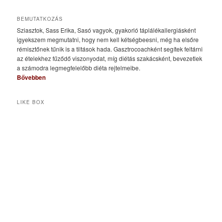
BEMUTATKOZÁS
Sziasztok, Sass Erika, Sasó vagyok, gyakorló táplálékallergiásként
igyekszem megmutatni, hogy nem kell kétségbeesni, még ha elsőre
rémisztőnek tűnik is a tiltások hada. Gasztrocoachként segítek feltárni
az ételekhez fűződő viszonyodat, míg diétás szakácsként, bevezetlek
a számodra legmegfelelőbb diéta rejtelmeibe.
Bővebben
LIKE BOX