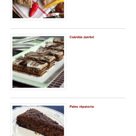
Csárdás zserbó
Paleo répatorta