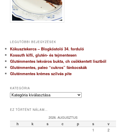
LEGUTÓBBI BEJEGYZÉSEK
Kókusztekercs – Blogkóstoló 34. forduló
Kossuth kifli, glutén- és tejmentesen
Gluténmentes lekváros bukta, ch csökkentett lisztből
Gluténmentes, paleo “cukros” fánkocskák
Gluténmentes krémes szilvás pite
KATEGÓRIA
K
a
t
EZ TÖRTÉNT NÁLAM…
e
g
2026. AUGUSZTUS
ó
h
k
s
c
p
s
v
r
1
2