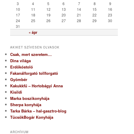
i
3
4
5
6
7
8
9
a
10
11
12
13
14
15
16
17
18
19
20
21
22
23
24
25
26
27
28
29
30
31
« ápr
AKIKET SZÍVESEN OLVASOK
Csak, mert szeretem…
Dina világa
Erdőkóstoló
Fakanálforgató tollforgató
Gyömbér
Kakukkfű – Hortobágyi Anna
Kisildi
Marka boszikonyhája
Sherpa konyhája
Tarka Bárka – hal-gasztro-blog
TücsökBogár Konyhája
ARCHÍVUM