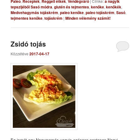
Paleo
,
Receptek
,
Reggeli étkek
,
Vendégváró
|
Címke:
a nagyik
tepszijéből Sasó módra
,
glutén és tejmentes
,
kenőke
,
kenőkék
,
Medvehagymás tojáskrém
,
paleo kenőke
,
paleo tojáskrém
,
Sasó
,
tejmentes kenőke
,
tojáskrém
|
Minden vélemény számít!
Zsidó tojás
Közzétéve
2017-04-17
Ez ismét egy Nagymamás vagyis egészen pontosan Nagyi