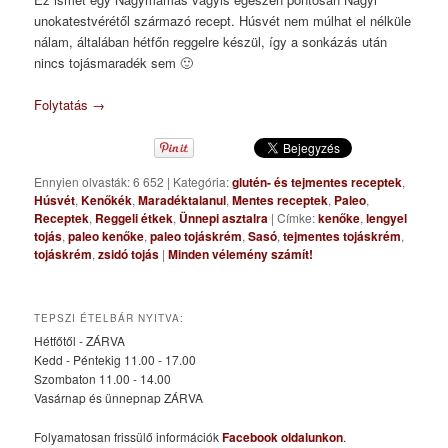
unokatestvérétől származó recept. Húsvét nem múlhat el nélküle
nálam, általában hétfőn reggelre készül, így a sonkázás után
nincs tojásmaradék sem 🙂
Folytatás
→
Ennyien olvasták: 6 652
|
Kategória:
glutén- és tejmentes receptek
,
Húsvét
,
Kenőkék
,
Maradéktalanul
,
Mentes receptek
,
Paleo
,
Receptek
,
Reggeli étkek
,
Ünnepi asztalra
|
Címke:
kenőke
,
lengyel
tojás
,
paleo kenőke
,
paleo tojáskrém
,
Sasó
,
tejmentes tojáskrém
,
tojáskrém
,
zsidó tojás
|
Minden vélemény számít!
TEPSZI ÉTELBÁR NYITVA:
Hétfőtől - ZÁRVA
Kedd - Péntekig 11.00 - 17.00
Szombaton 11.00 - 14.00
Vasárnap és ünnepnap ZÁRVA
Folyamatosan frissülő információk
Facebook oldalunkon
.