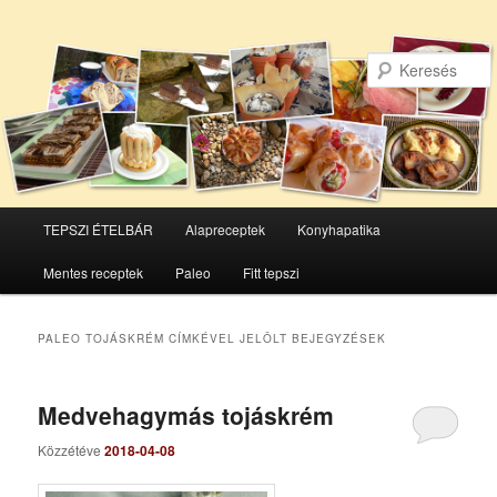
Főmenü
TEPSZI ÉTELBÁR
Alapreceptek
Konyhapatika
Tovább
Tovább
Mentes receptek
Paleo
Fitt tepszi
az
a
elsődleges
másodlagos
PALEO TOJÁSKRÉM
CÍMKÉVEL JELÖLT BEJEGYZÉSEK
tartalomra
tartalomra
Medvehagymás tojáskrém
Közzétéve
2018-04-08