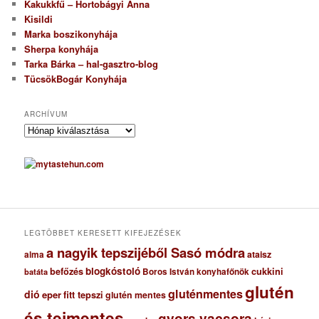
Kakukkfű – Hortobágyi Anna
Kisildi
Marka boszikonyhája
Sherpa konyhája
Tarka Bárka – hal-gasztro-blog
TücsökBogár Konyhája
ARCHÍVUM
A
r
c
h
í
v
u
m
LEGTÖBBET KERESETT KIFEJEZÉSEK
a nagyik tepszijéből Sasó módra
ataisz
alma
blogkóstoló
befőzés
cukkini
Boros István konyhafőnök
batáta
glutén
gluténmentes
dió
eper
fitt tepszi
glutén mentes
és tejmentes
gyors vacsora