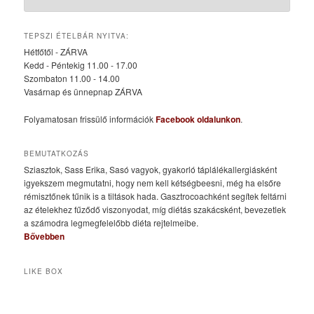
TEPSZI ÉTELBÁR NYITVA:
Hétfőtől - ZÁRVA
Kedd - Péntekig 11.00 - 17.00
Szombaton 11.00 - 14.00
Vasárnap és ünnepnap ZÁRVA
Folyamatosan frissülő információk
Facebook oldalunkon
.
BEMUTATKOZÁS
Sziasztok, Sass Erika, Sasó vagyok, gyakorló táplálékallergiásként
igyekszem megmutatni, hogy nem kell kétségbeesni, még ha elsőre
rémisztőnek tűnik is a tiltások hada. Gasztrocoachként segítek feltárni
az ételekhez fűződő viszonyodat, míg diétás szakácsként, bevezetlek
a számodra legmegfelelőbb diéta rejtelmeibe.
Bővebben
LIKE BOX