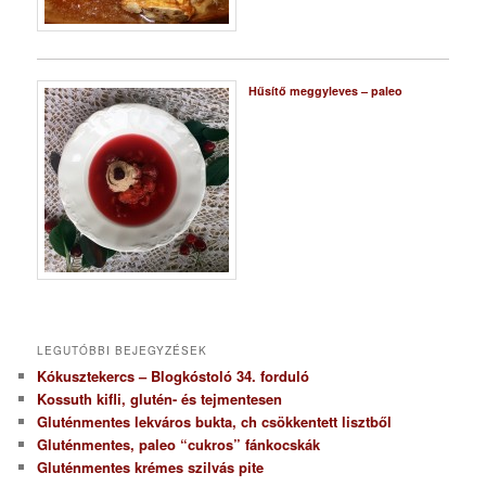
Hűsítő meggyleves – paleo
LEGUTÓBBI BEJEGYZÉSEK
Kókusztekercs – Blogkóstoló 34. forduló
Kossuth kifli, glutén- és tejmentesen
Gluténmentes lekváros bukta, ch csökkentett lisztből
Gluténmentes, paleo “cukros” fánkocskák
Gluténmentes krémes szilvás pite