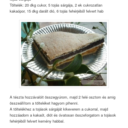
Töltelék: 20 dkg cukor, 5 tojás sárgája, 2 ek cukrozatlan
kakaópor, 15 dkg darált dió, 6 tojás fehérjéből felvert hab
A tészta hozzávalóit összegyúrom, majd 2 felé osztom és amig
összeállítom a tölteléket hagyom pihenni.
A töltelékhez a tojások sárgáját kikeverem a cukorral, majd
hozzáadom a kakaót, diót és óvatosan összeforgatom a tojások
fehérjéből felvert kemény habbal.