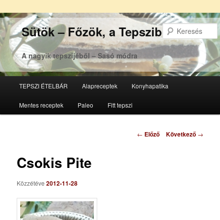
Sütök – Főzök, a Tepsziből
A nagyik tepszijéből – Sasó módra
Főmenü
TEPSZI ÉTELBÁR
Alapreceptek
Konyhapatika
Tovább
Tovább
Mentes receptek
Paleo
Fitt tepszi
az
a
elsődleges
másodlagos
Bejegyzés
←
Előző
Következő
→
navigáció
tartalomra
tartalomra
Csokis Pite
Közzétéve
2012-11-28