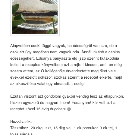
Alapvetően csoki függő vagyok, ha édességről van szó, de a
csokiért úgy magában nem vagyok oda. Annál inkább a csokis
édességekért. Édsanya bányászta elő (szó szerint kutakodnia
kellett a receptes könyveiben) ezt a rejtett kincset, amit én még
sosem ettem, az Ő kolléganője örvendeztette meg őket vele
évekkel ezelőtt sokszor, szokás szerint a receptet elkérte, majd
az elkészítése valahogy elmaradt… eddig!
Ezután viszont azt gondolom gyakori vendég lesz az étlapunkon,
hiszen egyszerű és nagyon finom! Édsanyám! kár volt ezt a
receptet közel 15 évig dugdosni 🙂
Hozzávalók:
Tésztához: 20 dkg liszt, 15 dkg vaj, 1 ek porcukor, 3 ek tej, 1
tojás sárgája