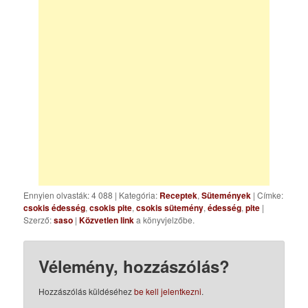
Ennyien olvasták: 4 088
|
Kategória:
Receptek
,
Sütemények
| Címke:
csokis édesség
,
csokis pite
,
csokis sütemény
,
édesség
,
pite
|
Szerző:
saso
|
Közvetlen link
a könyvjelzőbe.
Vélemény, hozzászólás?
Hozzászólás küldéséhez
be kell jelentkezni
.