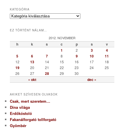
KATEGÓRIA
K
a
t
EZ TÖRTÉNT NÁLAM…
e
g
2012. NOVEMBER
ó
h
k
s
c
p
s
v
r
1
2
3
4
i
5
6
7
8
9
10
11
a
12
13
14
15
16
17
18
19
20
21
22
23
24
25
26
27
28
29
30
« okt
dec »
AKIKET SZÍVESEN OLVASOK
Csak, mert szeretem…
Dina világa
Erdőkóstoló
Fakanálforgató tollforgató
Gyömbér