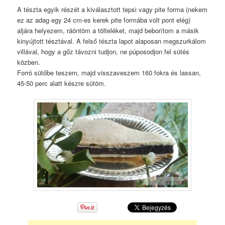
A tészta egyik részét a kiválasztott tepsi vagy pite forma (nekem
ez az adag egy 24 cm-es kerek pite formába volt pont elég)
aljára helyezem, ráöntöm a tölteléket, majd beborítom a másik
kinyújtott tésztával. A felső tészta lapot alaposan megszurkálom
villával, hogy a gőz távozni tudjon, ne púposodjon fel sütés
közben.
Forró sütőbe teszem, majd visszaveszem 160 fokra és lassan,
45-50 perc alatt készre sütöm.