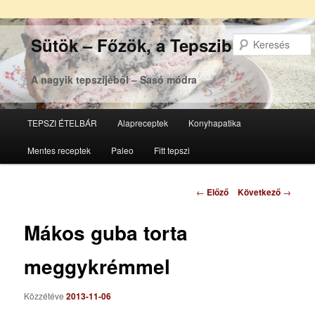
Sütök – Főzök, a Tepsziből
A nagyik tepszijéből – Sasó módra
Főmenü
TEPSZI ÉTELBÁR
Alapreceptek
Konyhapatika
Tovább
Tovább
Mentes receptek
Paleo
Fitt tepszi
az
a
elsődleges
másodlagos
Bejegyzés
←
Előző
Következő
→
navigáció
tartalomra
tartalomra
Mákos guba torta
meggykrémmel
Közzétéve
2013-11-06