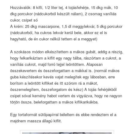
Hozzávalók: 8 kifli, 1/2 liter tej, 4 tojásfehérje, 15 dkg mák, 10
dkg porcukor (nádcukorból készült nálam), 2 csomag vaníliás
cukor, csipet só
A krém: 25 dkg mascarpone, 1,5 dl meggylekvár, 5 dkg porcukor
(nádcukorból, ha cukros lekvár kerül bele, akkor ez el is
hagyható, de én cukor nélkül tettem el a meggyet)
A szokásos módon elkészítettem a mákos gubát, addig a részig,
hogy felkarikáztam a kiflit egy nagy tálba, rászórtam a cukrot, a
vaníliás cukrot, majd forró tejjel leöntöttem. Alaposan
összekevertem és összeforgattam a mákkal is. (normál mákos
guba készítésekor kevés vajat melegítek egy lábosban, erre
borítom a leöntött kifliket és itt szórom rá a mákot,
összemelegítem, összeforgatom és kész) A tojás fehérjékből
csipet sóval kemény habot vertem és vigyázva, hogy ne nagyon
törjön össze, beleforgattam a mákos kiflikarikákba.
Egy tortaformát sütőpapírral béleltem és ebbe rendeztem el a
majdnem massza állagú kiflit.