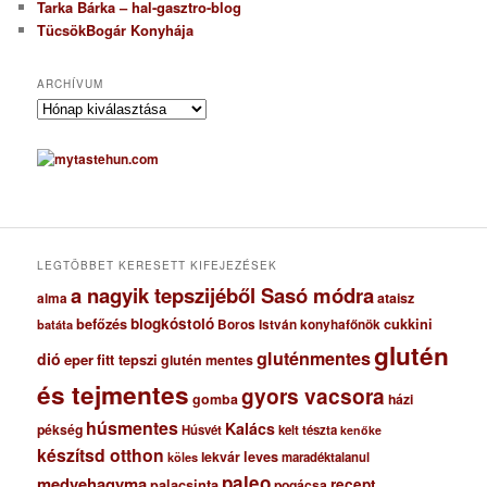
Tarka Bárka – hal-gasztro-blog
TücsökBogár Konyhája
ARCHÍVUM
A
r
c
h
í
v
u
m
LEGTÖBBET KERESETT KIFEJEZÉSEK
a nagyik tepszijéből Sasó módra
ataisz
alma
blogkóstoló
befőzés
cukkini
Boros István konyhafőnök
batáta
glutén
gluténmentes
dió
eper
fitt tepszi
glutén mentes
és tejmentes
gyors vacsora
gomba
házi
húsmentes
Kalács
pékség
Húsvét
kelt tészta
kenőke
készítsd otthon
lekvár
leves
maradéktalanul
köles
paleo
medvehagyma
recept
palacsinta
pogácsa