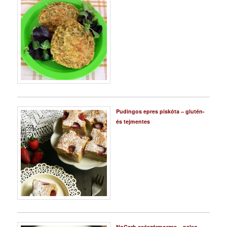
Pudingos epres piskóta – glutén-
és tejmentes
NoCarb császármorzsa – paleo