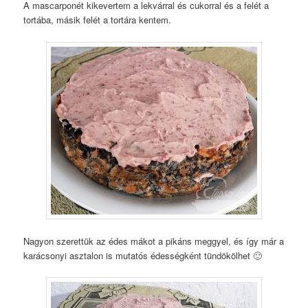
A mascarponét kikevertem a lekvárral és cukorral és a felét a
tortába, másik felét a tortára kentem.
Nagyon szerettük az édes mákot a pikáns meggyel, és így már a
karácsonyi asztalon is mutatós édességként tündökölhet 🙂