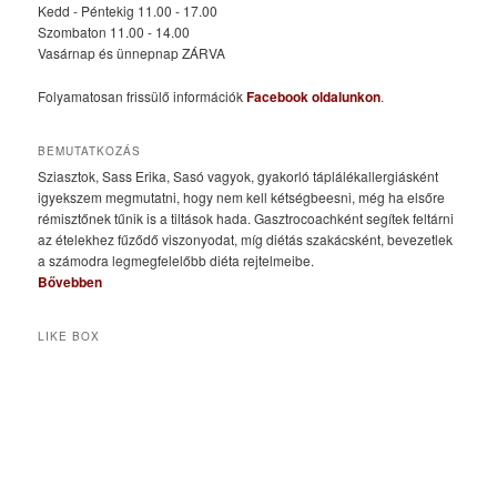
Kedd - Péntekig 11.00 - 17.00
Szombaton 11.00 - 14.00
Vasárnap és ünnepnap ZÁRVA
Folyamatosan frissülő információk
Facebook oldalunkon
.
BEMUTATKOZÁS
Sziasztok, Sass Erika, Sasó vagyok, gyakorló táplálékallergiásként
igyekszem megmutatni, hogy nem kell kétségbeesni, még ha elsőre
rémisztőnek tűnik is a tiltások hada. Gasztrocoachként segítek feltárni
az ételekhez fűződő viszonyodat, míg diétás szakácsként, bevezetlek
a számodra legmegfelelőbb diéta rejtelmeibe.
Bővebben
LIKE BOX