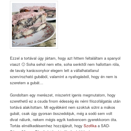
Ezzel a tortával úgy jártam, hogy azt hittem feltaláltam a spanyol
viaszt 🙂 Soha sehol nem ette, soha senkitől nem hallottam róla,
de tavaly karácsonykor elegem lett a vállalhatatlanul
szervírozható gubából, valamint a nyafogásból, hogy én nem is
szeretem a gubát…
Gondoltam egy merészet, miszerint igenis megmutatom, hogy
szerethető ez a csuda finom édesség és némi filozofálgatás után
tortává alakítottam. Mi egyébként nem szoktuk sütni a mákos
gubát, csak úgy gyorsan összedobjuk, még a sodó sem volt
divat nálunk, nekem mégis egyik kedvencem gyerekkorom óta.
Tortás elmélkedésemhez hozzájárult, hogy
Szofika
a SAD-