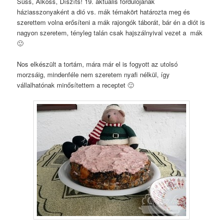
Süss, Alkoss, Díszíts! 19. aktuális fordulójának
háziasszonyaként a dió vs. mák témakört határozta meg és
szerettem volna erősíteni a mák rajongók táborát, bár én a diót is
nagyon szeretem, tényleg talán csak hajszálnyival vezet a mák
🙂
Nos elkészült a tortám, mára már el is fogyott az utolsó
morzsáig, mindenféle nem szeretem nyafi nélkül, így
vállalhatónak minősítettem a receptet 🙂