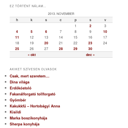
t
EZ TÖRTÉNT NÁLAM…
e
g
2013. NOVEMBER
ó
h
k
s
c
p
s
v
r
1
2
3
i
4
5
6
7
8
9
10
a
11
12
13
14
15
16
17
18
19
20
21
22
23
24
25
26
27
28
29
30
« okt
dec »
AKIKET SZÍVESEN OLVASOK
Csak, mert szeretem…
Dina világa
Erdőkóstoló
Fakanálforgató tollforgató
Gyömbér
Kakukkfű – Hortobágyi Anna
Kisildi
Marka boszikonyhája
Sherpa konyhája