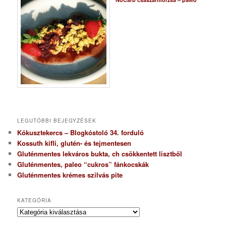
LEGUTÓBBI BEJEGYZÉSEK
Kókusztekercs – Blogkóstoló 34. forduló
Kossuth kifli, glutén- és tejmentesen
Gluténmentes lekváros bukta, ch csökkentett lisztből
Gluténmentes, paleo “cukros” fánkocskák
Gluténmentes krémes szilvás pite
KATEGÓRIA
K
a