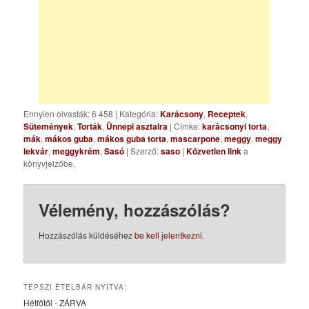
Ennyien olvasták: 6 458
|
Kategória:
Karácsony
,
Receptek
,
Sütemények
,
Torták
,
Ünnepi asztalra
| Címke:
karácsonyi torta
,
mák
,
mákos guba
,
mákos guba torta
,
mascarpone
,
meggy
,
meggy
lekvár
,
meggykrém
,
Sasó
| Szerző:
saso
|
Közvetlen link
a
könyvjelzőbe.
Vélemény, hozzászólás?
Hozzászólás küldéséhez
be kell jelentkezni
.
TEPSZI ÉTELBÁR NYITVA:
Hétfőtől - ZÁRVA