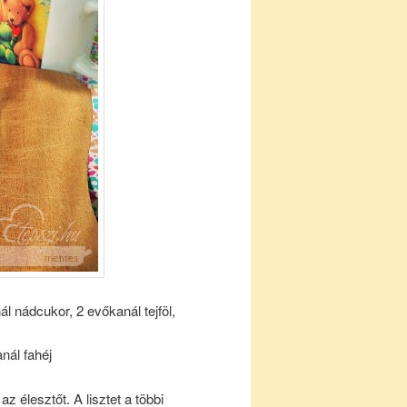
ál nádcukor, 2 evőkanál tejföl,
nál fahéj
z élesztőt. A lisztet a többi