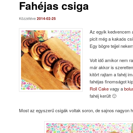
Fahéjas csiga
Közzétéve
2014-02-25
Az egyik kedvencem a
picit még a kakaós cs
Egy bögre tejjel nekem
Volt idő amikor nem raj
már akkor is szerette
kitört rajtam a fahéj 
fahéjas finomságot kipr
Roll Cake
vagy a
bolu
fahéj került 🙂
Most az egyszerű csigák voltak soron, de sajnos nagyon h