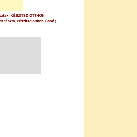
szták
,
KÉSZÍTSD OTTHON
,
elt tészta
,
készítsd otthon
,
Sasó
|