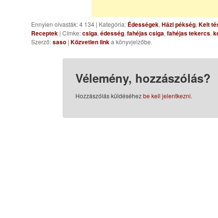
Ennyien olvasták: 4 134
|
Kategória:
Édességek
,
Házi pékség
,
Kelt té
Receptek
| Címke:
csiga
,
édesség
,
fahéjas csiga
,
fahéjas tekercs
,
k
Szerző:
saso
|
Közvetlen link
a könyvjelzőbe.
Vélemény, hozzászólás?
Hozzászólás küldéséhez
be kell jelentkezni
.