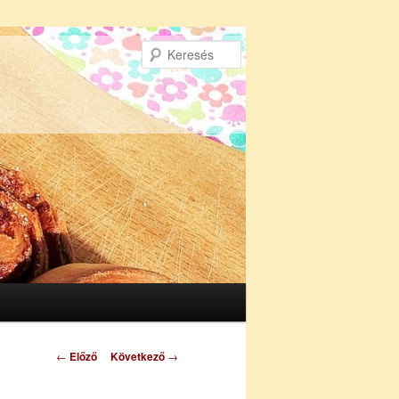
Keresés
Bejegyzés
←
Előző
Következő
→
navigáció