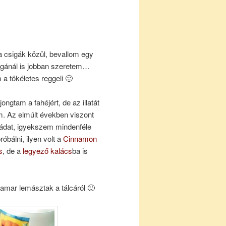
 csigák közül, bevallom egy
igánál is jobban szeretem…
 a tökéletes reggeli 🙂
ongtam a fahéjért, de az illatát
m. Az elmúlt években viszont
imádat, igyekszem mindenféle
óbálni, ilyen volt a
Cinnamon
s
, de a
legyező kalács
ba is
amar lemásztak a tálcáról 🙂