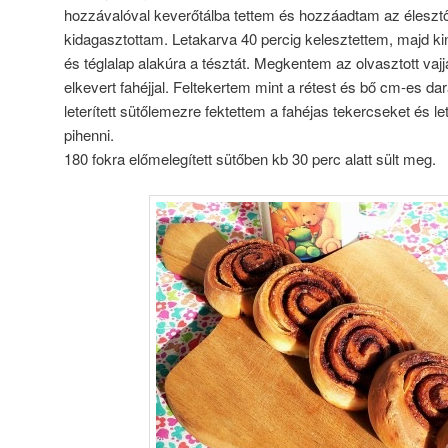
hozzávalóval keverőtálba tettem és hozzáadtam az éleszt
kidagasztottam. Letakarva 40 percig kelesztettem, majd k
és téglalap alakúra a tésztát. Megkentem az olvasztott vaj
elkevert fahéjjal. Feltekertem mint a rétest és bő cm-es d
leterített sütőlemezre fektettem a fahéjas tekercseket és 
pihenni.
180 fokra előmelegített sütőben kb 30 perc alatt sült meg.