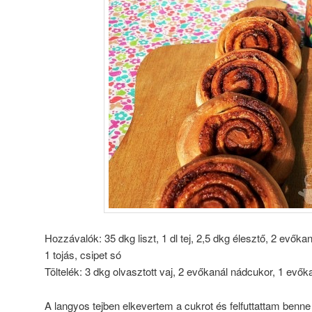
Hozzávalók: 35 dkg liszt, 1 dl tej, 2,5 dkg élesztő, 2 evőkan
1 tojás, csipet só
Töltelék: 3 dkg olvasztott vaj, 2 evőkanál nádcukor, 1 evőka
A langyos tejben elkevertem a cukrot és felfuttattam benne a