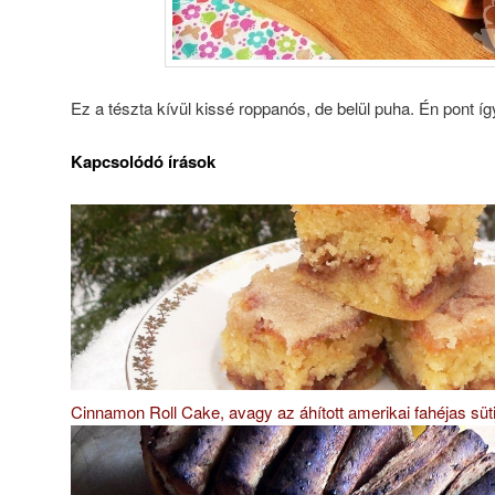
Ez a tészta kívül kissé roppanós, de belül puha. Én pont í
Kapcsolódó írások
Cinnamon Roll Cake, avagy az áhított amerikai fahéjas süt