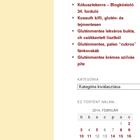
Kókusztekercs – Blogkóstoló
34. forduló
Kossuth kifli, glutén- és
tejmentesen
Gluténmentes lekváros bukta,
ch csökkentett lisztből
Gluténmentes, paleo “cukros”
fánkocskák
Gluténmentes krémes szilvás
pite
KATEGÓRIA
K
a
t
EZ TÖRTÉNT NÁLAM…
e
g
2014. FEBRUÁR
ó
h
k
s
c
p
s
v
r
1
2
i
3
4
5
6
7
8
9
a
10
11
12
13
14
15
16