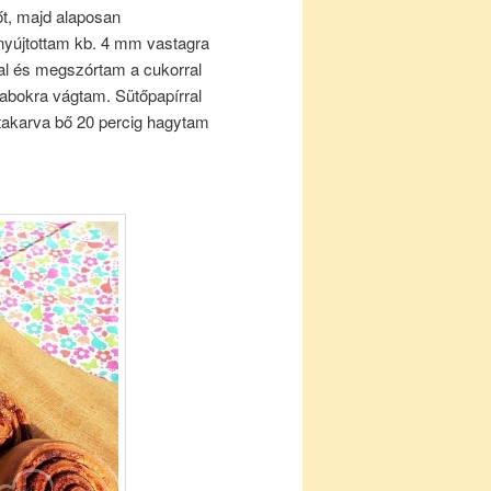
őt, majd alaposan
inyújtottam kb. 4 mm vastagra
jal és megszórtam a cukorral
arabokra vágtam. Sütőpapírral
letakarva bő 20 percig hagytam