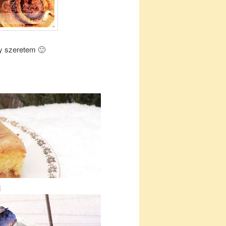
gy szeretem 🙂
i