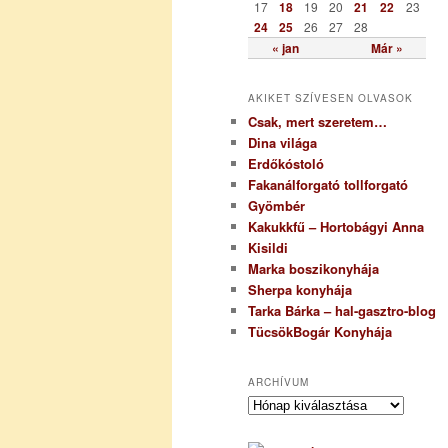
17
18
19
20
21
22
23
24
25
26
27
28
« jan
Már »
AKIKET SZÍVESEN OLVASOK
Csak, mert szeretem…
Dina világa
Erdőkóstoló
Fakanálforgató tollforgató
Gyömbér
Kakukkfű – Hortobágyi Anna
Kisildi
Marka boszikonyhája
Sherpa konyhája
Tarka Bárka – hal-gasztro-blog
TücsökBogár Konyhája
ARCHÍVUM
A
r
c