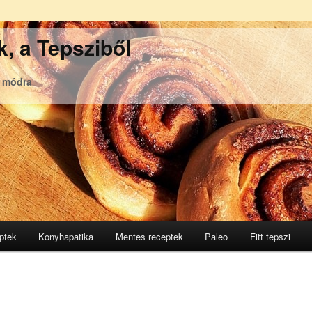
, a Tepsziből
ó módra
ptek
Konyhapatika
Mentes receptek
Paleo
Fitt tepszi