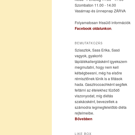
Szombaton 11.00 - 14.00
Vasárnap és ünnepnap ZÁRVA
tartalomra
tartalomra
Folyamatosan frissülő információk
Facebook oldalunkon
.
BEMUTATKOZÁS
Sziasztok, Sass Erika, Sasó
vagyok, gyakorló
táplálékallergiásként igyekszem
megmutatni, hogy nem kell
kétségbeesni, még ha elsőre
rémisztőnek tűnik is a tiltások
hada. Gasztrocoachként segítek
feltárni az ételekhez fűződő
viszonyodat, míg diétás
szakácsként, bevezetlek a
számodra legmegfelelőbb diéta
rejtelmeibe.
Bővebben
LIKE BOX