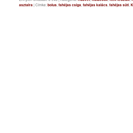
asztalra
|
Címke:
bolus
,
fahéjas csiga
,
fahéjas kalács
,
fahéjas süti
,
K