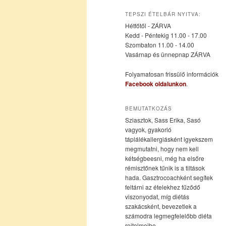
az
a
TEPSZI ÉTELBÁR NYITVA:
Hétfőtől - ZÁRVA
elsődleges
másodlagos
Kedd - Péntekig 11.00 - 17.00
Szombaton 11.00 - 14.00
Vasárnap és ünnepnap ZÁRVA
tartalomra
tartalomra
Folyamatosan frissülő információk
Facebook oldalunkon
.
BEMUTATKOZÁS
Sziasztok, Sass Erika, Sasó
vagyok, gyakorló
táplálékallergiásként igyekszem
megmutatni, hogy nem kell
kétségbeesni, még ha elsőre
rémisztőnek tűnik is a tiltások
hada. Gasztrocoachként segítek
feltárni az ételekhez fűződő
viszonyodat, míg diétás
szakácsként, bevezetlek a
számodra legmegfelelőbb diéta
rejtelmeibe.