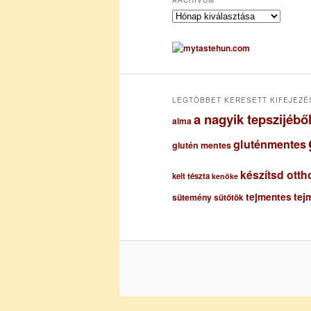
A
r
c
h
í
v
u
LEGTÖBBET KERESETT KIFEJEZÉ
m
a nagyik tepszijéb
alma
gluténmentes
glutén mentes
készítsd otth
kelt tészta
kenőke
tejmentes
tej
sütemény
sütőtök