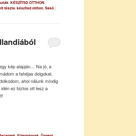
szták
,
KÉSZÍTSD OTTHON
,
elt tészta
,
készítsd otthon
,
Sasó
|
llandiából
egy kép alapján… Na jó, a
 imádom a fahéjas dolgokat.
ndolkodom, ahol nálunk mindig
idén ez biztos ott lesz a
t!
Receptek
,
Sütemények
,
Ünnepi