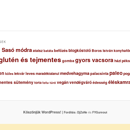
SEK
ől Sasó módra
blogkóstoló
ataisz
befőzés
Boros István konyhafő
batáta
glutén és tejmentes
gyors vacsora
gomba
házi pék
paleo
on
medvehagyma
lekvár
leves
palacsinta
pog
maradéktalanul
köles
éléskamra
mentes sütemény
vegán
vendégváró
édesség
torta
totu
túró
Köszönjük WordPress! |
Fordítás:
DjZoNe
és
FYGureout