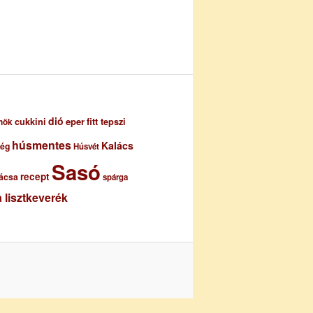
dió
eper
cukkini
fitt tepszi
nök
húsmentes
Kalács
ség
Húsvét
Sasó
recept
ácsa
spárga
 lisztkeverék