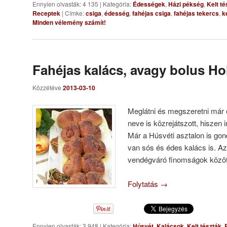
Ennyien olvasták: 4 135
|
Kategória:
Édességek
,
Házi pékség
,
Kelt té
Receptek
|
Címke:
csiga
,
édesség
,
fahéjas csiga
,
fahéjas tekercs
,
k
Minden vélemény számít!
Fahéjas kalács, avagy bolus Ho
Közzétéve
2013-03-10
Meglátni és megszeretni már 
neve is közrejátszott, hiszen
Már a Húsvéti asztalon is go
van sós és édes kalács is. Az 
vendégváró finomságok közöt
Folytatás
→
Ennyien olvasták: 3 948
|
Kategória:
Húsvét
,
Kalácsok
,
Kelt tészták
,