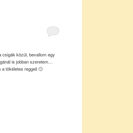
 csigák közül, bevallom egy
igánál is jobban szeretem…
 a tökéletes reggeli 🙂