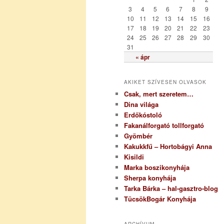
i
3
4
5
6
7
8
9
a
10
11
12
13
14
15
16
17
18
19
20
21
22
23
24
25
26
27
28
29
30
31
« ápr
AKIKET SZÍVESEN OLVASOK
Csak, mert szeretem…
Dina világa
Erdőkóstoló
Fakanálforgató tollforgató
Gyömbér
Kakukkfű – Hortobágyi Anna
Kisildi
Marka boszikonyhája
Sherpa konyhája
Tarka Bárka – hal-gasztro-blog
TücsökBogár Konyhája
ARCHÍVUM