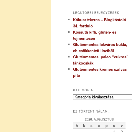
LEGUTÓBBI BEJEGYZÉSEK
Kókusztekercs – Blogkóstoló
34. forduló
Kossuth kifli, glutén- és
tejmentesen
Gluténmentes lekváros bukta,
ch csökkentett lisztből
Gluténmentes, paleo “cukros”
fánkocskák
Gluténmentes krémes szilvás
pite
KATEGÓRIA
K
a
t
EZ TÖRTÉNT NÁLAM…
e
g
2026. AUGUSZTUS
ó
h
k
s
c
p
s
v
r
1
2