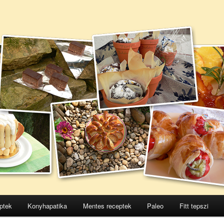
ptek
Konyhapatika
Mentes receptek
Paleo
Fitt tepszi