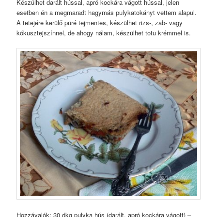
Készülhet darált hússal, apró kockára vágott hússal, jelen
esetben én a megmaradt hagymás pulykatokányt vettem alapul.
A tetejére kerülő püré tejmentes, készülhet rizs-, zab- vagy
kókusztejszínnel, de ahogy nálam, készülhet totu krémmel is.
Hozzávalók: 30 dkg pulyka hús (darált, apró kockára vágott) –