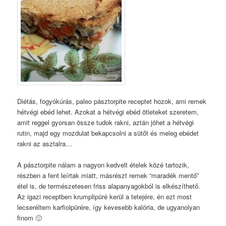
Diétás, fogyókúrás, paleo pásztorpite receptet hozok, ami remek
hétvégi ebéd lehet. Azokat a hétvégi ebéd ötleteket szeretem,
amit reggel gyorsan össze tudok rakni, aztán jöhet a hétvégi
rutin, majd egy mozdulat bekapcsolni a sütőt és meleg ebédet
rakni az asztalra…
A pásztorpite nálam a nagyon kedvelt ételek közé tartozik,
részben a fent leírtak miatt, másrészt remek “maradék mentő”
étel is, de természetesen friss alapanyagokból is elkészíthető.
Az igazi receptben krumplipüré kerül a tetejére, én ezt most
lecseréltem karfiolpürére, így kevesebb kalória, de ugyanolyan
finom 🙂