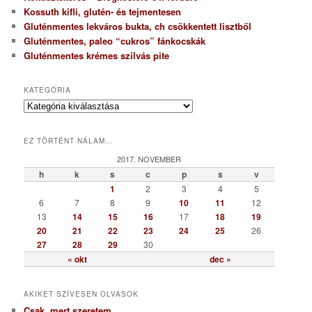
Kossuth kifli, glutén- és tejmentesen
Gluténmentes lekváros bukta, ch csökkentett lisztből
Gluténmentes, paleo “cukros” fánkocskák
Gluténmentes krémes szilvás pite
KATEGÓRIA
K
a
t
EZ TÖRTÉNT NÁLAM…
e
g
2017. NOVEMBER
ó
h
k
s
c
p
s
v
r
1
2
3
4
5
i
6
7
8
9
10
11
12
a
13
14
15
16
17
18
19
20
21
22
23
24
25
26
27
28
29
30
« okt
dec »
AKIKET SZÍVESEN OLVASOK
Csak, mert szeretem…