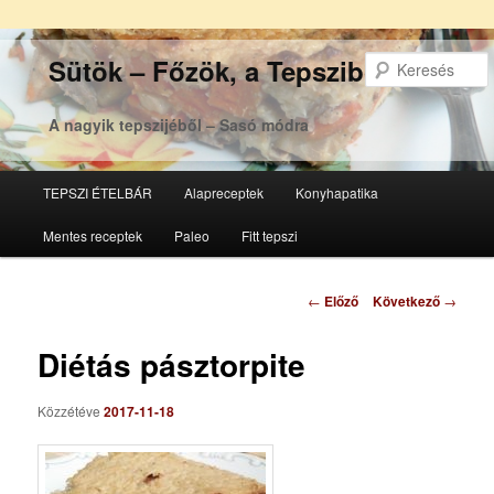
Sütök – Főzök, a Tepsziből
A nagyik tepszijéből – Sasó módra
Főmenü
TEPSZI ÉTELBÁR
Alapreceptek
Konyhapatika
Tovább
Tovább
Mentes receptek
Paleo
Fitt tepszi
az
a
elsődleges
másodlagos
Bejegyzés
←
Előző
Következő
→
navigáció
tartalomra
tartalomra
Diétás pásztorpite
Közzétéve
2017-11-18