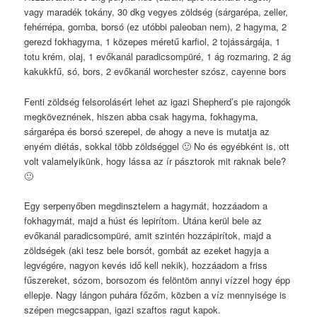
vagy maradék tokány, 30 dkg vegyes zöldség (sárgarépa, zeller,
fehérrépa, gomba, borsó (ez utóbbi paleoban nem), 2 hagyma, 2
gerezd fokhagyma, 1 közepes méretű karfiol, 2 tojássárgája, 1
totu krém, olaj, 1 evőkanál paradicsompüré, 1 ág rozmaring, 2 ág
kakukkfű, só, bors, 2 evőkanál worchester szósz, cayenne bors
Fenti zöldség felsorolásért lehet az igazi Shepherd’s pie rajongók
megköveznének, hiszen abba csak hagyma, fokhagyma,
sárgarépa és borsó szerepel, de ahogy a neve is mutatja az
enyém diétás, sokkal több zöldséggel 🙂 No és egyébként is, ott
volt valamelyikünk, hogy lássa az ír pásztorok mit raknak bele?
🙂
Egy serpenyőben megdinsztelem a hagymát, hozzáadom a
fokhagymát, majd a húst és lepirítom. Utána kerül bele az
evőkanál paradicsompüré, amit szintén hozzápirítok, majd a
zöldségek (aki tesz bele borsót, gombát az ezeket hagyja a
legvégére, nagyon kevés idő kell nekik), hozzáadom a friss
fűszereket, sózom, borsozom és felöntöm annyi vízzel hogy épp
ellepje. Nagy lángon puhára főzőm, közben a víz mennyisége is
szépen megcsappan, igazi szaftos ragut kapok.