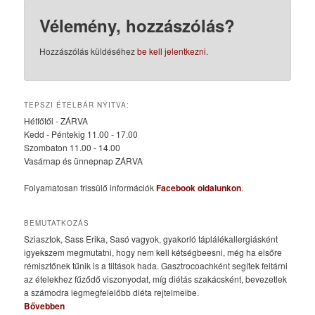
Vélemény, hozzászólás?
Hozzászólás küldéséhez
be kell jelentkezni
.
TEPSZI ÉTELBÁR NYITVA:
Hétfőtől - ZÁRVA
Kedd - Péntekig 11.00 - 17.00
Szombaton 11.00 - 14.00
Vasárnap és ünnepnap ZÁRVA
Folyamatosan frissülő információk
Facebook oldalunkon
.
BEMUTATKOZÁS
Sziasztok, Sass Erika, Sasó vagyok, gyakorló táplálékallergiásként
igyekszem megmutatni, hogy nem kell kétségbeesni, még ha elsőre
rémisztőnek tűnik is a tiltások hada. Gasztrocoachként segítek feltárni
az ételekhez fűződő viszonyodat, míg diétás szakácsként, bevezetlek
a számodra legmegfelelőbb diéta rejtelmeibe.
Bővebben