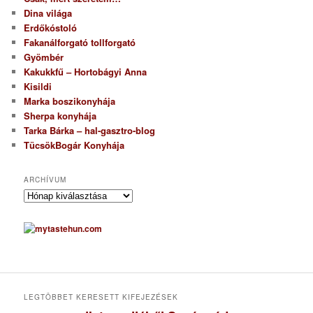
Dina világa
Erdőkóstoló
Fakanálforgató tollforgató
Gyömbér
Kakukkfű – Hortobágyi Anna
Kisildi
Marka boszikonyhája
Sherpa konyhája
Tarka Bárka – hal-gasztro-blog
TücsökBogár Konyhája
ARCHÍVUM
A
r
c
h
í
v
u
m
LEGTÖBBET KERESETT KIFEJEZÉSEK