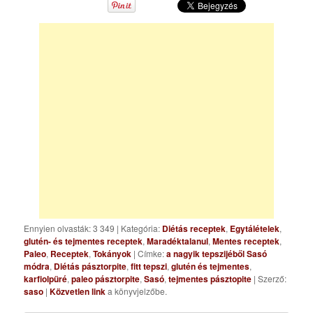
Ennyien olvasták: 3 349
|
Kategória:
Diétás receptek
,
Egytálételek
,
glutén- és tejmentes receptek
,
Maradéktalanul
,
Mentes receptek
,
Paleo
,
Receptek
,
Tokányok
| Címke:
a nagyik tepszijéből Sasó
módra
,
Diétás pásztorpite
,
fitt tepszi
,
glutén és tejmentes
,
karfiolpüré
,
paleo pásztorpite
,
Sasó
,
tejmentes pásztopite
| Szerző:
saso
|
Közvetlen link
a könyvjelzőbe.