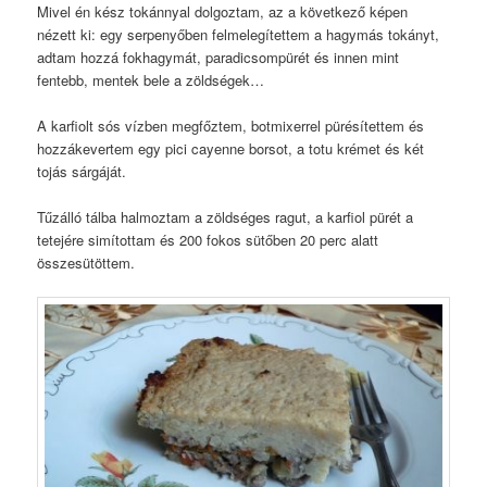
Mivel én kész tokánnyal dolgoztam, az a következő képen
nézett ki: egy serpenyőben felmelegítettem a hagymás tokányt,
adtam hozzá fokhagymát, paradicsompürét és innen mint
fentebb, mentek bele a zöldségek…
A karfiolt sós vízben megfőztem, botmixerrel pürésítettem és
hozzákevertem egy pici cayenne borsot, a totu krémet és két
tojás sárgáját.
Tűzálló tálba halmoztam a zöldséges ragut, a karfiol pürét a
tetejére simítottam és 200 fokos sütőben 20 perc alatt
összesütöttem.