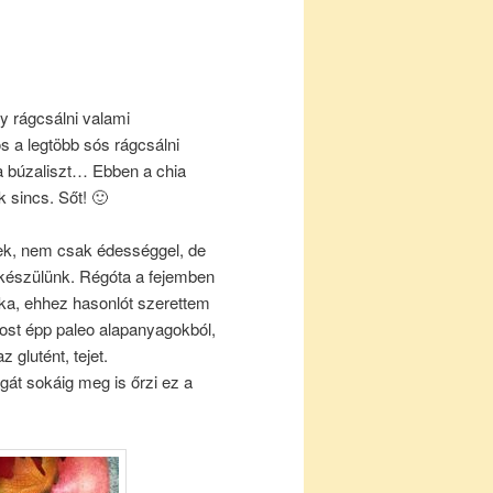
y rágcsálni valami
 a legtöbb sós rágcsálni
s a búzaliszt… Ebben a chia
 sincs. Sőt! 🙂
k, nem csak édességgel, de
 készülünk. Régóta a fejemben
ka, ehhez hasonlót szerettem
most épp paleo alapanyagokból,
 glutént, tejet.
gát sokáig meg is őrzi ez a