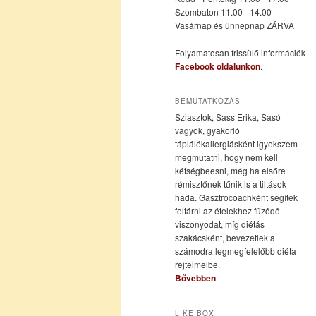
Szombaton 11.00 - 14.00
Vasárnap és ünnepnap ZÁRVA
tartalomra
tartalomra
Folyamatosan frissülő információk
Facebook oldalunkon
.
BEMUTATKOZÁS
Sziasztok, Sass Erika, Sasó
vagyok, gyakorló
táplálékallergiásként igyekszem
megmutatni, hogy nem kell
kétségbeesni, még ha elsőre
rémisztőnek tűnik is a tiltások
hada. Gasztrocoachként segítek
feltárni az ételekhez fűződő
viszonyodat, míg diétás
szakácsként, bevezetlek a
számodra legmegfelelőbb diéta
rejtelmeibe.
Bővebben
LIKE BOX