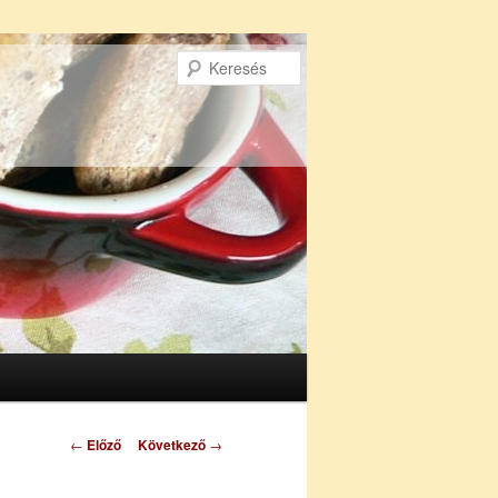
Keresés
Bejegyzés
←
Előző
Következő
→
navigáció