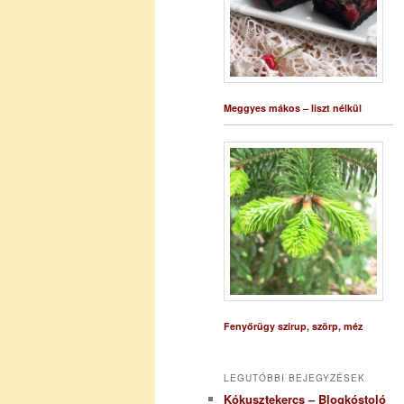
Meggyes mákos – liszt nélkül
Fenyőrügy szirup, szörp, méz
LEGUTÓBBI BEJEGYZÉSEK
Kókusztekercs – Blogkóstoló