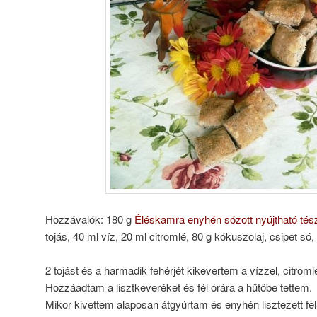
Hozzávalók: 180 g
Éléskamra enyhén sózott nyújtható tész
tojás, 40 ml víz, 20 ml citromlé, 80 g kókuszolaj, csipet s
2 tojást és a harmadik fehérjét kikevertem a vízzel, citroml
Hozzáadtam a lisztkeveréket és fél órára a hűtőbe tettem.
Mikor kivettem alaposan átgyúrtam és enyhén lisztezett fel