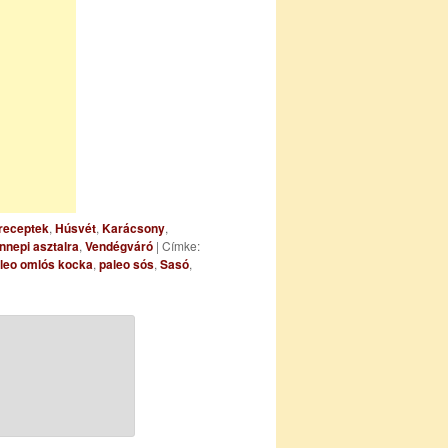
 receptek
,
Húsvét
,
Karácsony
,
nnepi asztalra
,
Vendégváró
| Címke:
leo omlós kocka
,
paleo sós
,
Sasó
,