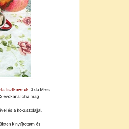
ta lisztkeverék
, 3 db M-es
ó, 2 evőkanál chia mag
ével és a kókuszolajjal.
ületen kinyújtottam és