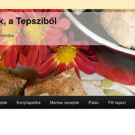
, a Tepsziből
ó módra
ptek
Konyhapatika
Mentes receptek
Paleo
Fitt tepszi