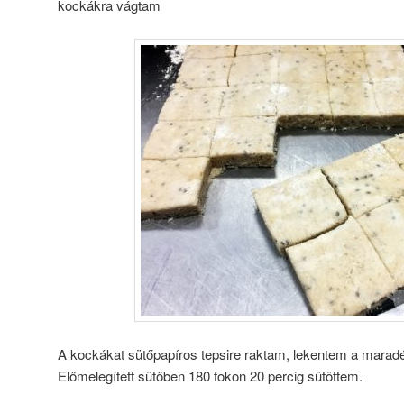
kockákra vágtam
A kockákat sütőpapíros tepsire raktam, lekentem a maradé
Előmelegített sütőben 180 fokon 20 percig sütöttem.