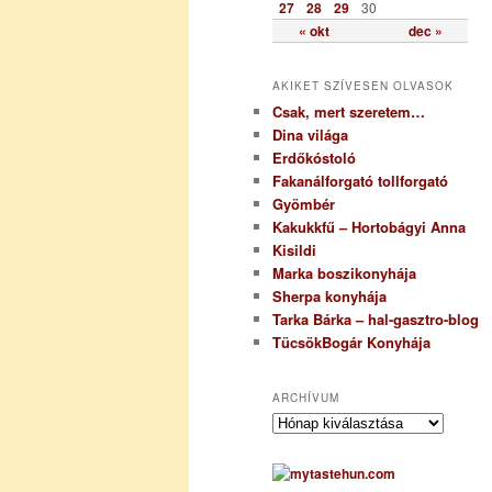
27
28
29
30
« okt
dec »
AKIKET SZÍVESEN OLVASOK
Csak, mert szeretem…
Dina világa
Erdőkóstoló
Fakanálforgató tollforgató
Gyömbér
Kakukkfű – Hortobágyi Anna
Kisildi
Marka boszikonyhája
Sherpa konyhája
Tarka Bárka – hal-gasztro-blog
TücsökBogár Konyhája
ARCHÍVUM
A
r
c
h