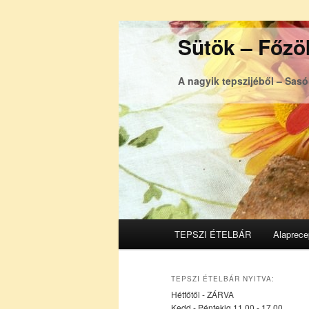
Sütök – Főzök
A nagyik tepszijéből – Sas
Főmenü
TEPSZI ÉTELBÁR
Alaprece
Tovább
Tovább
az
a
TEPSZI ÉTELBÁR NYITVA:
Hétfőtől - ZÁRVA
elsődleges
másodlagos
Kedd - Péntekig 11.00 - 17.00