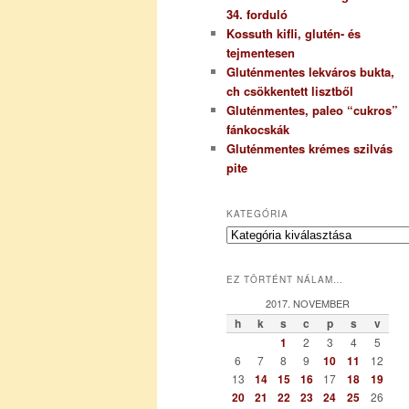
34. forduló
Kossuth kifli, glutén- és
tejmentesen
Gluténmentes lekváros bukta,
ch csökkentett lisztből
Gluténmentes, paleo “cukros”
fánkocskák
Gluténmentes krémes szilvás
pite
KATEGÓRIA
K
a
t
EZ TÖRTÉNT NÁLAM…
e
g
2017. NOVEMBER
ó
h
k
s
c
p
s
v
r
1
2
3
4
5
i
6
7
8
9
10
11
12
a
13
14
15
16
17
18
19
20
21
22
23
24
25
26