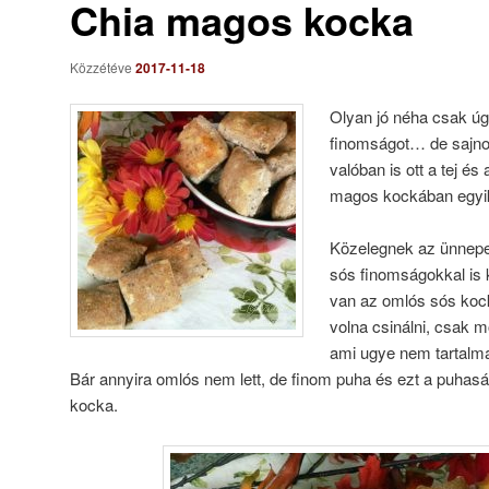
Chia magos kocka
Közzétéve
2017-11-18
Olyan jó néha csak úg
finomságot… de sajnos
valóban is ott a tej é
magos kockában egyik
Közelegnek az ünnepe
sós finomságokkal is
van az omlós sós koc
volna csinálni, csak 
ami ugye nem tartalmaz
Bár annyira omlós nem lett, de finom puha és ezt a puhasá
kocka.