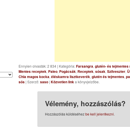
Ennyien olvasták: 2 834
|
Kategória:
Farsangra
,
glutén- és tejmentes
Mentes receptek
,
Paleo
,
Pogácsák
,
Receptek
,
sósak
,
Szilveszter
,
Ü
Chia magos kocka
,
éléskamra lisztkeverék
,
glutén és tejmentes
,
pa
sós
| Szerző:
saso
|
Közvetlen link
a könyvjelzőbe.
Vélemény, hozzászólás?
Hozzászólás küldéséhez
be kell jelentkezni
.