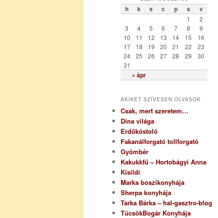
ó
h
k
s
c
p
s
v
r
1
2
i
3
4
5
6
7
8
9
a
10
11
12
13
14
15
16
17
18
19
20
21
22
23
24
25
26
27
28
29
30
31
« ápr
AKIKET SZÍVESEN OLVASOK
Csak, mert szeretem…
Dina világa
Erdőkóstoló
Fakanálforgató tollforgató
Gyömbér
Kakukkfű – Hortobágyi Anna
Kisildi
Marka boszikonyhája
Sherpa konyhája
Tarka Bárka – hal-gasztro-blog
TücsökBogár Konyhája