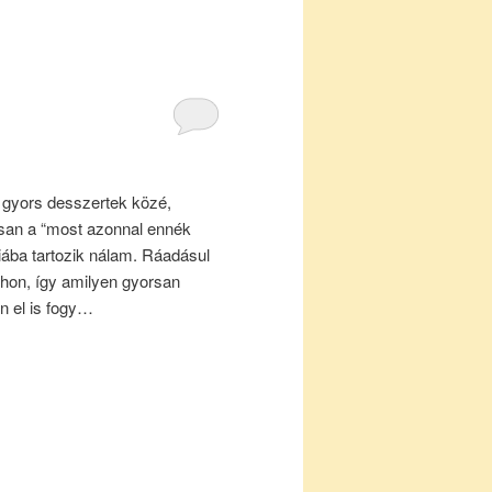
 gyors desszertek közé,
san a “most azonnal ennék
riába tartozik nálam. Ráadásul
tthon, így amilyen gyorsan
n el is fogy…