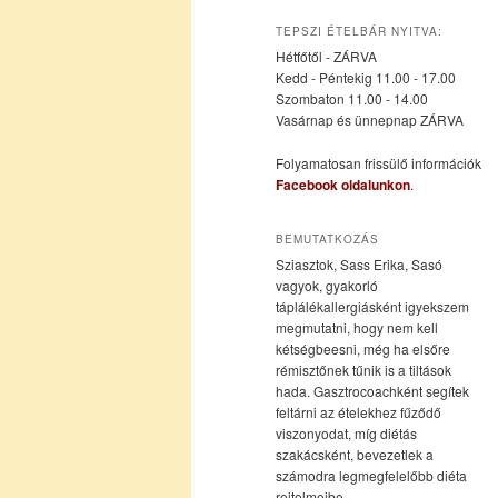
az
a
TEPSZI ÉTELBÁR NYITVA:
Hétfőtől - ZÁRVA
elsődleges
másodlagos
Kedd - Péntekig 11.00 - 17.00
Szombaton 11.00 - 14.00
Vasárnap és ünnepnap ZÁRVA
tartalomra
tartalomra
Folyamatosan frissülő információk
Facebook oldalunkon
.
BEMUTATKOZÁS
Sziasztok, Sass Erika, Sasó
vagyok, gyakorló
táplálékallergiásként igyekszem
megmutatni, hogy nem kell
kétségbeesni, még ha elsőre
rémisztőnek tűnik is a tiltások
hada. Gasztrocoachként segítek
feltárni az ételekhez fűződő
viszonyodat, míg diétás
szakácsként, bevezetlek a
számodra legmegfelelőbb diéta
rejtelmeibe.