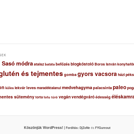
SEK
ől Sasó módra
blogkóstoló
ataisz
befőzés
Boros István konyhafő
batáta
glutén és tejmentes
gyors vacsora
gomba
házi pék
paleo
on
medvehagyma
lekvár
leves
palacsinta
pog
maradéktalanul
köles
éléskamra
mentes sütemény
vegán
vendégváró
édesség
torta
totu
túró
Köszönjük WordPress! |
Fordítás:
DjZoNe
és
FYGureout