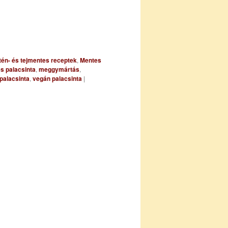
tén- és tejmentes receptek
,
Mentes
s palacsinta
,
meggymártás
,
palacsinta
,
vegán palacsinta
|