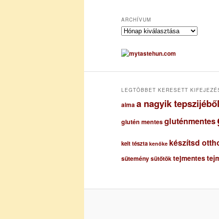
ARCHÍVUM
A
r
c
h
í
v
u
LEGTÖBBET KERESETT KIFEJEZÉ
m
a nagyik tepszijéb
alma
gluténmentes
glutén mentes
készítsd otth
kelt tészta
kenőke
tejmentes
tej
sütemény
sütőtök