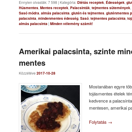
Ennyien olvasták: 7 598
|
Kategória:
Diétás receptek
,
Édességek
,
glu
Húsmentes
,
Mentes receptek
,
Palacsinták
,
tejmentes sütemények
,
Sasó módra
,
almás palacsinta
,
glutén és tejmentes
,
gluténmentes p
palacsinta
,
mindenmentes édesség
,
Sasó
,
tejmentes palacsinta
,
to
almás palacsinta
|
Minden vélemény számít!
Amerikai palacsinta, szinte mi
mentes
Közzétéve
2017-10-28
Mostanában egyre töb
tojásmentes ételek t
kedvence a palacsinta
mentesen, amerikai pa
Folytatás
→