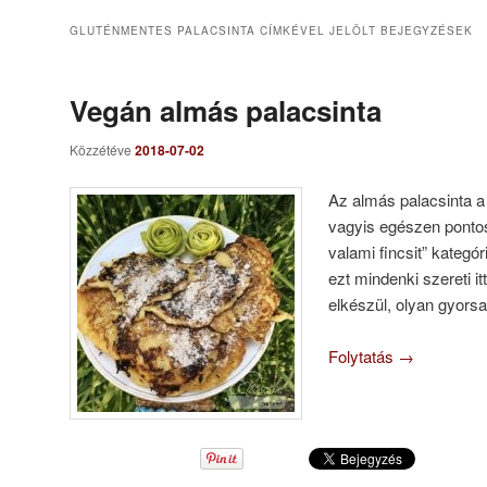
GLUTÉNMENTES PALACSINTA
CÍMKÉVEL JELÖLT BEJEGYZÉSEK
Vegán almás palacsinta
Közzétéve
2018-07-02
Az almás palacsinta a
vagyis egészen ponto
valami fincsit” kategó
ezt mindenki szereti i
elkészül, olyan gyorsa
Folytatás
→