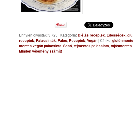
Ennyien olvasták: 3 723
|
Kategória:
Diétás receptek
,
Édességek
,
glu
receptek
,
Palacsinták
,
Paleo
,
Receptek
,
Vegán
|
Címke:
gluténmente
mentes vegán palacsinta
,
Sasó
,
tejmentes palacsinta
,
tojásmentes 
Minden vélemény számít!