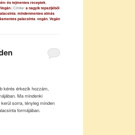
tén- és tejmentes receptek
,
Vegán
|
Címke:
a nagyik tepszijéből
alacsinta
,
mindenmentes almás
jásmentes palacsinta
,
vegán
,
Vegán
nden
b kérés érkezik hozzám,
émájában. Ma mindenki
 kerül sorra, tényleg minden
lacsinta formájában.