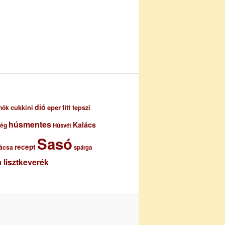
dió
eper
cukkini
fitt tepszi
nök
húsmentes
Kalács
ség
Húsvét
Sasó
recept
ácsa
spárga
 lisztkeverék