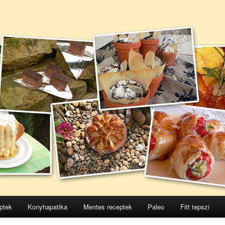
ptek
Konyhapatika
Mentes receptek
Paleo
Fitt tepszi