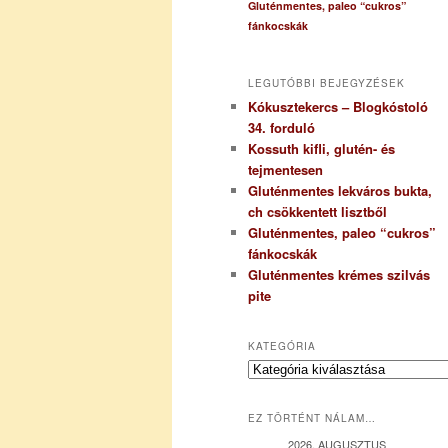
Gluténmentes, paleo “cukros”
fánkocskák
LEGUTÓBBI BEJEGYZÉSEK
Kókusztekercs – Blogkóstoló
34. forduló
Kossuth kifli, glutén- és
tejmentesen
Gluténmentes lekváros bukta,
ch csökkentett lisztből
Gluténmentes, paleo “cukros”
fánkocskák
Gluténmentes krémes szilvás
pite
KATEGÓRIA
K
a
t
EZ TÖRTÉNT NÁLAM…
e
g
2026. AUGUSZTUS