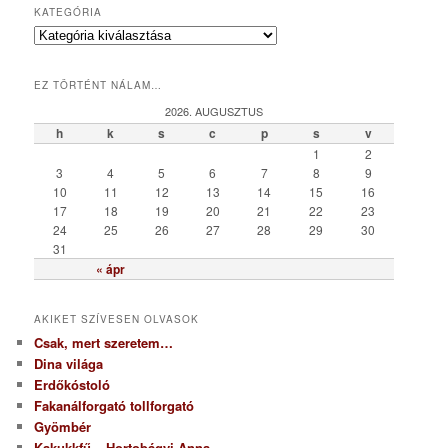
KATEGÓRIA
K
a
t
EZ TÖRTÉNT NÁLAM…
e
g
2026. AUGUSZTUS
ó
h
k
s
c
p
s
v
r
1
2
i
3
4
5
6
7
8
9
a
10
11
12
13
14
15
16
17
18
19
20
21
22
23
24
25
26
27
28
29
30
31
« ápr
AKIKET SZÍVESEN OLVASOK
Csak, mert szeretem…
Dina világa
Erdőkóstoló
Fakanálforgató tollforgató
Gyömbér
Kakukkfű – Hortobágyi Anna