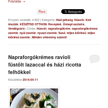
Folytatás
→
Ennyien olvasták: 4 802
|
Kategória:
Házi pékség
,
Húsvét
,
Kelt
tészták
,
KÉSZÍTSD OTTHON
,
Receptek
,
Ünnepi asztalra
,
Vendégváró
|
Címke:
Húsvét
,
napraforgókrém
,
napraforgókrémes
zsemle
,
nyúl zsemle
,
nyuszi zsemle
,
Sasó
,
teljes kiőrlésű
,
teljes
kiőrlésű zsemle
|
Minden vélemény számít!
Napraforgókrémes ravioli
füstölt lazaccal és házi ricotta
felhőkkel
Közzétéve
2014-04-11