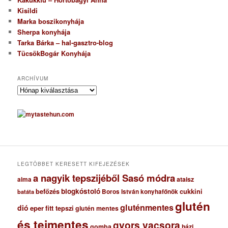
Kisildi
Marka boszikonyhája
Sherpa konyhája
Tarka Bárka – hal-gasztro-blog
TücsökBogár Konyhája
ARCHÍVUM
A
r
c
h
í
v
u
m
LEGTÖBBET KERESETT KIFEJEZÉSEK
a nagyik tepszijéből Sasó módra
ataisz
alma
blogkóstoló
befőzés
cukkini
Boros István konyhafőnök
batáta
glutén
gluténmentes
dió
eper
fitt tepszi
glutén mentes
és tejmentes
gyors vacsora
gomba
házi