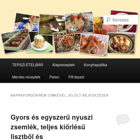
Főmenü
TEPSZI ÉTELBÁR
Alapreceptek
Konyhapatika
Tovább
Tovább
Mentes receptek
Paleo
Fitt tepszi
az
a
elsődleges
másodlagos
NAPRAFORGÓKRÉM
CÍMKÉVEL JELÖLT BEJEGYZÉSEK
tartalomra
tartalomra
Gyors és egyszerű nyuszi
zsemlék, teljes kiőrlésű
lisztből és