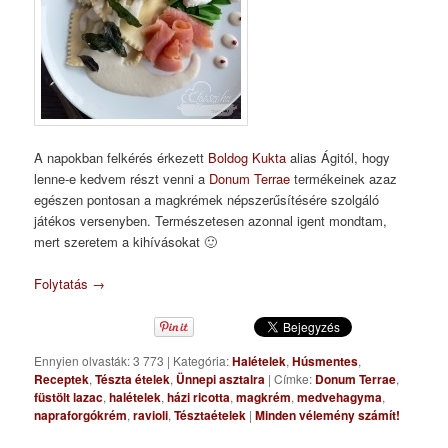
A napokban felkérés érkezett
Boldog Kukta
alias Ágitól, hogy
lenne-e kedvem részt venni a
Donum Terrae
termékeinek azaz
egészen pontosan a magkrémek népszerűsítésére szolgáló
játékos versenyben. Természetesen azonnal igent mondtam,
mert szeretem a kihívásokat 🙂
Folytatás
→
Ennyien olvasták: 3 773
|
Kategória:
Halételek
,
Húsmentes
,
Receptek
,
Tészta ételek
,
Ünnepi asztalra
|
Címke:
Donum Terrae
,
füstölt lazac
,
halételek
,
házi ricotta
,
magkrém
,
medvehagyma
,
napraforgókrém
,
ravioli
,
Tésztaételek
|
Minden vélemény számít!