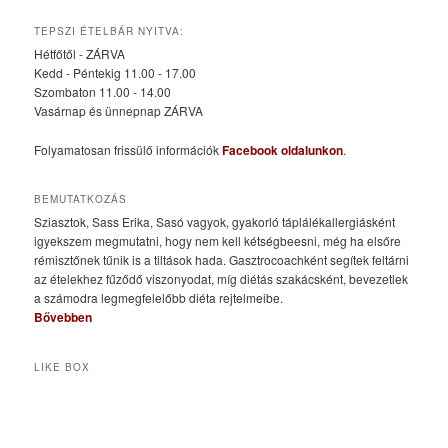
TEPSZI ÉTELBÁR NYITVA:
Hétfőtől - ZÁRVA
Kedd - Péntekig 11.00 - 17.00
Szombaton 11.00 - 14.00
Vasárnap és ünnepnap ZÁRVA
Folyamatosan frissülő információk
Facebook oldalunkon
.
BEMUTATKOZÁS
Sziasztok, Sass Erika, Sasó vagyok, gyakorló táplálékallergiásként
igyekszem megmutatni, hogy nem kell kétségbeesni, még ha elsőre
rémisztőnek tűnik is a tiltások hada. Gasztrocoachként segítek feltárni
az ételekhez fűződő viszonyodat, míg diétás szakácsként, bevezetlek
a számodra legmegfelelőbb diéta rejtelmeibe.
Bővebben
LIKE BOX