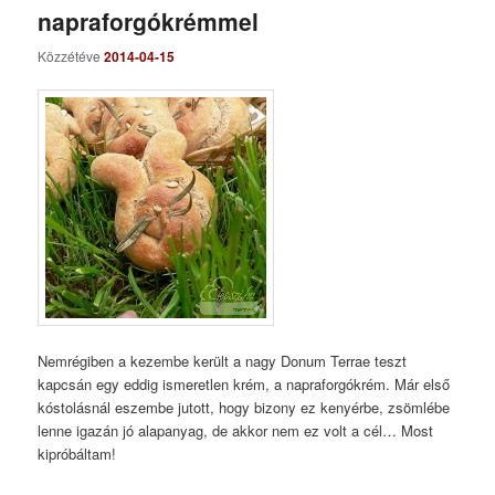
napraforgókrémmel
Közzétéve
2014-04-15
Nemrégiben a kezembe került a nagy Donum Terrae teszt
kapcsán egy eddig ismeretlen krém, a napraforgókrém. Már első
kóstolásnál eszembe jutott, hogy bizony ez kenyérbe, zsömlébe
lenne igazán jó alapanyag, de akkor nem ez volt a cél… Most
kipróbáltam!