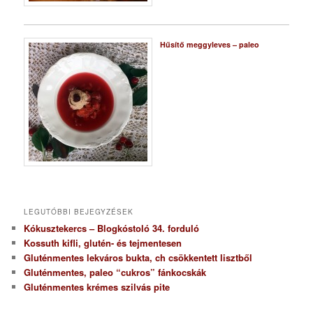
Hűsítő meggyleves – paleo
LEGUTÓBBI BEJEGYZÉSEK
Kókusztekercs – Blogkóstoló 34. forduló
Kossuth kifli, glutén- és tejmentesen
Gluténmentes lekváros bukta, ch csökkentett lisztből
Gluténmentes, paleo “cukros” fánkocskák
Gluténmentes krémes szilvás pite