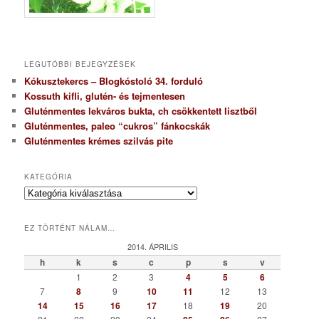
LEGUTÓBBI BEJEGYZÉSEK
Kókusztekercs – Blogkóstoló 34. forduló
Kossuth kifli, glutén- és tejmentesen
Gluténmentes lekváros bukta, ch csökkentett lisztből
Gluténmentes, paleo “cukros” fánkocskák
Gluténmentes krémes szilvás pite
KATEGÓRIA
K
a
t
EZ TÖRTÉNT NÁLAM…
e
g
2014. ÁPRILIS
ó
h
k
s
c
p
s
v
r
1
2
3
4
5
6
i
7
8
9
10
11
12
13
a
14
15
16
17
18
19
20