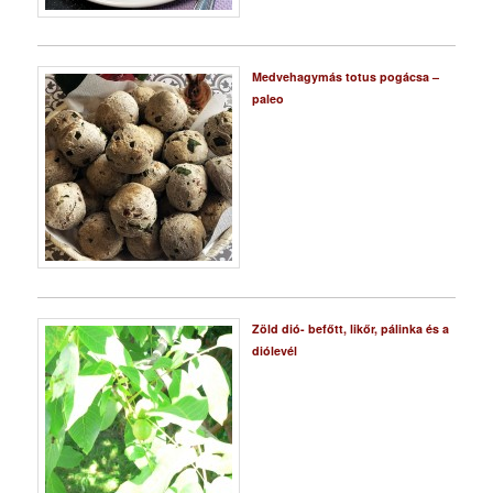
Medvehagymás totus pogácsa –
paleo
Zöld dió- befőtt, likőr, pálinka és a
diólevél