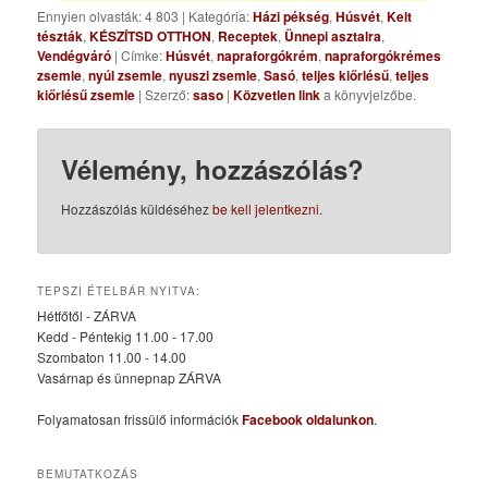
Ennyien olvasták: 4 803
|
Kategória:
Házi pékség
,
Húsvét
,
Kelt
tészták
,
KÉSZÍTSD OTTHON
,
Receptek
,
Ünnepi asztalra
,
Vendégváró
| Címke:
Húsvét
,
napraforgókrém
,
napraforgókrémes
zsemle
,
nyúl zsemle
,
nyuszi zsemle
,
Sasó
,
teljes kiőrlésű
,
teljes
kiőrlésű zsemle
| Szerző:
saso
|
Közvetlen link
a könyvjelzőbe.
Vélemény, hozzászólás?
Hozzászólás küldéséhez
be kell jelentkezni
.
TEPSZI ÉTELBÁR NYITVA:
Hétfőtől - ZÁRVA
Kedd - Péntekig 11.00 - 17.00
Szombaton 11.00 - 14.00
Vasárnap és ünnepnap ZÁRVA
Folyamatosan frissülő információk
Facebook oldalunkon
.
BEMUTATKOZÁS