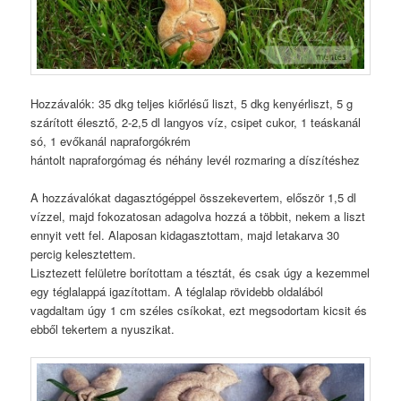
Hozzávalók: 35 dkg teljes kiőrlésű liszt, 5 dkg kenyérliszt, 5 g
szárított élesztő, 2-2,5 dl langyos víz, csipet cukor, 1 teáskanál
só, 1 evőkanál napraforgókrém
hántolt napraforgómag és néhány levél rozmaring a díszítéshez
A hozzávalókat dagasztógéppel összekevertem, először 1,5 dl
vízzel, majd fokozatosan adagolva hozzá a többit, nekem a liszt
ennyit vett fel. Alaposan kidagasztottam, majd letakarva 30
percig kelesztettem.
Lisztezett felületre borítottam a tésztát, és csak úgy a kezemmel
egy téglalappá igazítottam. A téglalap rövidebb oldalából
vagdaltam úgy 1 cm széles csíkokat, ezt megsodortam kicsit és
ebből tekertem a nyuszikat.