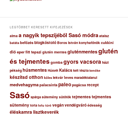
h
í
v
u
m
LEGTÖBBET KERESETT KIFEJEZÉSEK
a nagyik tepszijéből Sasó módra
ataisz
alma
blogkóstoló
befőzés
cukkini
Boros István konyhafőnök
batáta
glutén
gluténmentes
dió
eper
fitt tepszi
glutén mentes
és tejmentes
gyors vacsora
gomba
házi
húsmentes
Kalács
pékség
Húsvét
kelt tészta
kenőke
készítsd otthon
lekvár
leves
maradéktalanul
köles
paleo
medvehagyma
recept
palacsinta
pogácsa
Sasó
tejmentes
tejmentes
sütemény
spárga
sütőtök
sütemény
vegán
vendégváró
édesség
torta
totu
túró
éléskamra lisztkeverék