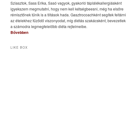
Sziasztok, Sass Erika, Sasó vagyok, gyakorló táplálékallergiásként
igyekszem megmutatni, hogy nem kell kétségbeesni, még ha elsőre
rémisztőnek tűnik is a tiltások hada. Gasztrocoachként segítek feltárni
az ételekhez fűződő viszonyodat, míg diétás szakácsként, bevezetlek
a számodra legmegfelelőbb diéta rejtelmeibe.
Bővebben
LIKE BOX