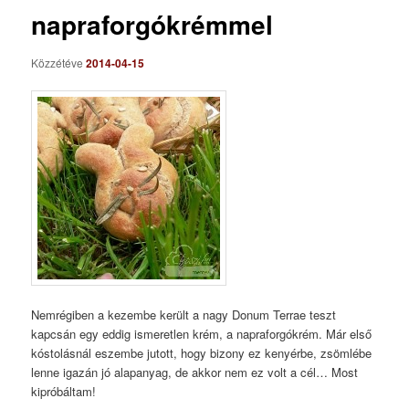
napraforgókrémmel
Közzétéve
2014-04-15
Nemrégiben a kezembe került a nagy Donum Terrae teszt
kapcsán egy eddig ismeretlen krém, a napraforgókrém. Már első
kóstolásnál eszembe jutott, hogy bizony ez kenyérbe, zsömlébe
lenne igazán jó alapanyag, de akkor nem ez volt a cél… Most
kipróbáltam!