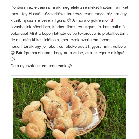
Pontosan az elvárásaimnak megfelelő zsemléket kaptam, amiket
most, így Húsvét közeledtével természetesen megcifráztam egy
kicsit, nyuszisra véve a figurát 🙂 A napraforgókrémről
itt
olvashattok bővebben, kiadós, finom és nagyon jól használható
pékáruba! Mint a képen látható csibe tekeréssel is próbálkoztam,
de azt még ki kell találnom, mert ezek szerintem jobban
hasonlítanak egy jól lakott és feltekeredett kígyóra, mint csibére
😀 Bár így mondhatom, hogy ott a csibe, csak megette a kígyó
🙂
De a nyuszik nekem tetszenek 🙂