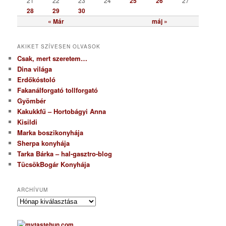
21
22
23
24
25
26
27
28
29
30
« Már
máj »
AKIKET SZÍVESEN OLVASOK
Csak, mert szeretem…
Dina világa
Erdőkóstoló
Fakanálforgató tollforgató
Gyömbér
Kakukkfű – Hortobágyi Anna
Kisildi
Marka boszikonyhája
Sherpa konyhája
Tarka Bárka – hal-gasztro-blog
TücsökBogár Konyhája
ARCHÍVUM
A
r
c