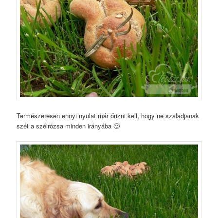
Természetesen ennyi nyulat már őrizni kell, hogy ne szaladjanak
szét a szélrózsa minden irányába 🙂