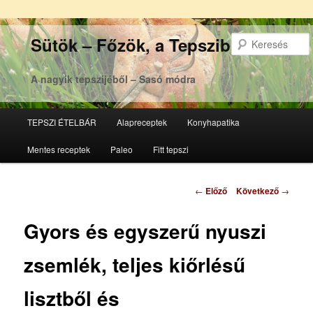
Sütök – Főzök, a Tepsziből
A nagyik tepszijéből – Sasó módra
Főmenü
TEPSZI ÉTELBÁR
Alapreceptek
Konyhapatika
Tovább
Tovább
Mentes receptek
Paleo
Fitt tepszi
az
a
elsődleges
másodlagos
Bejegyzés
←
Előző
Következő
→
navigáció
tartalomra
tartalomra
Gyors és egyszerű nyuszi
zsemlék, teljes kiőrlésű
lisztből és