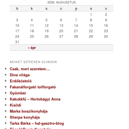
g
2026. AUGUSZTUS
ó
h
k
s
c
p
s
v
r
1
2
i
3
4
5
6
7
8
9
a
10
11
12
13
14
15
16
17
18
19
20
21
22
23
24
25
26
27
28
29
30
31
« ápr
AKIKET SZÍVESEN OLVASOK
Csak, mert szeretem…
Dina világa
Erdőkóstoló
Fakanálforgató tollforgató
Gyömbér
Kakukkfű – Hortobágyi Anna
Kisildi
Marka boszikonyhája
Sherpa konyhája
Tarka Bárka – hal-gasztro-blog