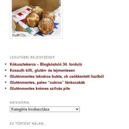
LEGUTÓBBI BEJEGYZÉSEK
Kókusztekercs – Blogkóstoló 34. forduló
Kossuth kifli, glutén- és tejmentesen
Gluténmentes lekváros bukta, ch csökkentett lisztből
Gluténmentes, paleo “cukros” fánkocskák
Gluténmentes krémes szilvás pite
KATEGÓRIA
K
a
t
EZ TÖRTÉNT NÁLAM…
e