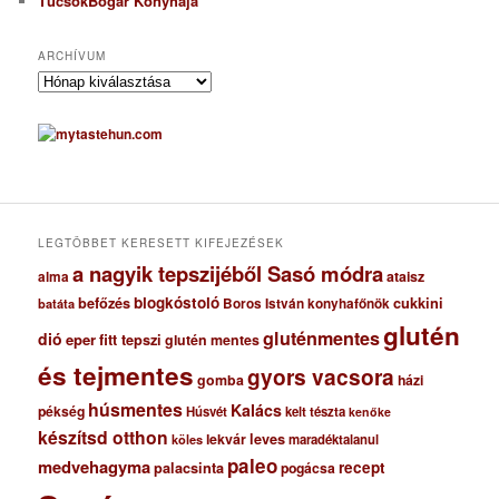
TücsökBogár Konyhája
ARCHÍVUM
A
r
c
h
í
v
u
m
LEGTÖBBET KERESETT KIFEJEZÉSEK
a nagyik tepszijéből Sasó módra
ataisz
alma
blogkóstoló
befőzés
cukkini
Boros István konyhafőnök
batáta
glutén
gluténmentes
dió
eper
fitt tepszi
glutén mentes
és tejmentes
gyors vacsora
gomba
házi
húsmentes
Kalács
pékség
Húsvét
kelt tészta
kenőke
készítsd otthon
lekvár
leves
maradéktalanul
köles
paleo
medvehagyma
recept
palacsinta
pogácsa