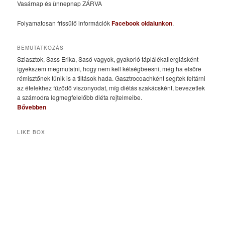
Vasárnap és ünnepnap ZÁRVA
Folyamatosan frissülő információk
Facebook oldalunkon
.
BEMUTATKOZÁS
Sziasztok, Sass Erika, Sasó vagyok, gyakorló táplálékallergiásként
igyekszem megmutatni, hogy nem kell kétségbeesni, még ha elsőre
rémisztőnek tűnik is a tiltások hada. Gasztrocoachként segítek feltárni
az ételekhez fűződő viszonyodat, míg diétás szakácsként, bevezetlek
a számodra legmegfelelőbb diéta rejtelmeibe.
Bővebben
LIKE BOX