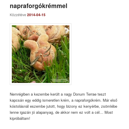
napraforgókrémmel
Közzétéve
2014-04-15
Nemrégiben a kezembe került a nagy Donum Terrae teszt
kapcsán egy eddig ismeretlen krém, a napraforgókrém. Már első
kóstolásnál eszembe jutott, hogy bizony ez kenyérbe, zsömlébe
lenne igazán jó alapanyag, de akkor nem ez volt a cél… Most
kipróbáltam!