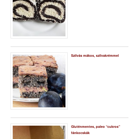
Szilvás mákos, szilvakrémmel
Gluténmentes, paleo “cukros”
fánkocskák