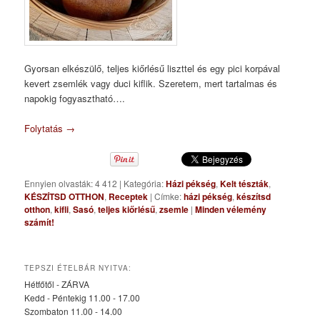
Gyorsan elkészülő, teljes kiőrlésű liszttel és egy pici korpával
kevert zsemlék vagy duci kiflik. Szeretem, mert tartalmas és
napokig fogyasztható….
Folytatás
→
Ennyien olvasták: 4 412
|
Kategória:
Házi pékség
,
Kelt tészták
,
KÉSZÍTSD OTTHON
,
Receptek
|
Címke:
házi pékség
,
készítsd
otthon
,
kifli
,
Sasó
,
teljes kiőrlésű
,
zsemle
|
Minden vélemény
számít!
TEPSZI ÉTELBÁR NYITVA:
Hétfőtől - ZÁRVA
Kedd - Péntekig 11.00 - 17.00
Szombaton 11.00 - 14.00