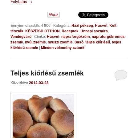
Folytatás
→
Ennyien olvasták: 4 806
|
Kategória:
Házi pékség
,
Húsvét
,
Kelt
tészták
,
KÉSZÍTSD OTTHON
,
Receptek
,
Ünnepi asztalra
,
Vendégváró
|
Címke:
Húsvét
,
napraforgókrém
,
napraforgókrémes
zsemle
,
nyúl zsemle
,
nyuszi zsemle
,
Sasó
,
teljes kiőrlésű
,
teljes
kiőrlésű zsemle
|
Minden vélemény számít!
Teljes kiőrlésű zsemlék
Közzétéve
2014-03-28