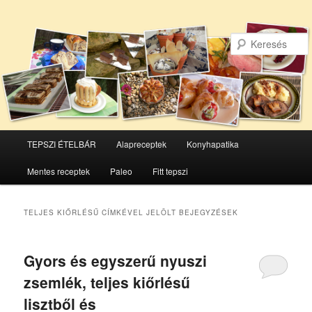
Főmenü
TEPSZI ÉTELBÁR
Alapreceptek
Konyhapatika
Tovább
Tovább
Mentes receptek
Paleo
Fitt tepszi
az
a
elsődleges
másodlagos
TELJES KIŐRLÉSŰ
CÍMKÉVEL JELÖLT BEJEGYZÉSEK
tartalomra
tartalomra
Gyors és egyszerű nyuszi
zsemlék, teljes kiőrlésű
lisztből és