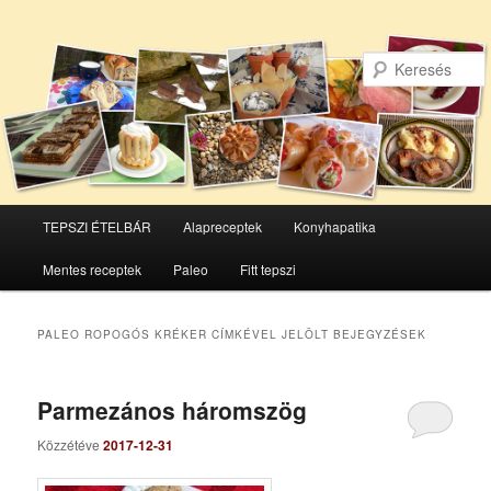
Főmenü
TEPSZI ÉTELBÁR
Alapreceptek
Konyhapatika
Tovább
Tovább
Mentes receptek
Paleo
Fitt tepszi
az
a
elsődleges
másodlagos
PALEO ROPOGÓS KRÉKER
CÍMKÉVEL JELÖLT BEJEGYZÉSEK
tartalomra
tartalomra
Parmezános háromszög
Közzétéve
2017-12-31