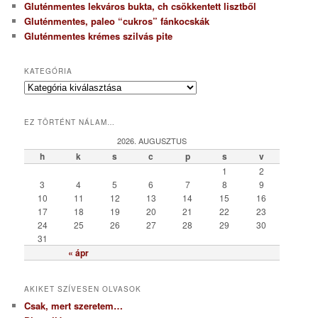
Gluténmentes lekváros bukta, ch csökkentett lisztből
Gluténmentes, paleo “cukros” fánkocskák
Gluténmentes krémes szilvás pite
KATEGÓRIA
K
a
t
EZ TÖRTÉNT NÁLAM…
e
g
2026. AUGUSZTUS
ó
h
k
s
c
p
s
v
r
1
2
i
3
4
5
6
7
8
9
a
10
11
12
13
14
15
16
17
18
19
20
21
22
23
24
25
26
27
28
29
30
31
« ápr
AKIKET SZÍVESEN OLVASOK
Csak, mert szeretem…