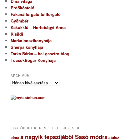
Dina világa
Erdőkóstoló
Fakanálforgató tollforgató
Gyömbér
Kakukkfű – Hortobágyi Anna
Kisildi
Marka boszikonyhája
Sherpa konyhája
Tarka Bárka – hal-gasztro-blog
TücsökBogár Konyhája
ARCHÍVUM
A
r
c
h
í
v
u
m
LEGTÖBBET KERESETT KIFEJEZÉSEK
a nagyik tepszijéből Sasó módra
ataisz
alma