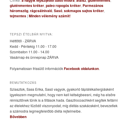
Címke:
a nagyik tepszijéből Sasó módra
,
ataisz
,
gluténmentes
,
gluténmentes kréker
,
paleo ropogós kréker
,
Parmezános
háromszög
,
rágcsálnivaló
,
Sasó
,
sokmagos sajtos kréker
,
tejmentes
|
Minden vélemény számít!
TEPSZI ÉTELBÁR NYITVA:
Hétfőtől - ZÁRVA
Kedd - Péntekig 11.00 - 17.00
Szombaton 11.00 - 14.00
Vasárnap és ünnepnap ZÁRVA
Folyamatosan frissülő információk
Facebook oldalunkon
.
BEMUTATKOZÁS
Sziasztok, Sass Erika, Sasó vagyok, gyakorló táplálékallergiásként
igyekszem megmutatni, hogy nem kell kétségbeesni, még ha elsőre
rémisztőnek tűnik is a tiltások hada. Gasztrocoachként segítek feltárni
az ételekhez fűződő viszonyodat, míg diétás szakácsként, bevezetlek
a számodra legmegfelelőbb diéta rejtelmeibe.
Bővebben