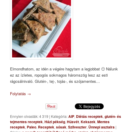
Elmondhatom, az idén a végére hagytam a legjobbat 🙂 Nálunk
ez az ízletes, ropogós sokmagos háromszög lesz az esti
rágcsálnivaló. Glutén-, tej-, tojás-, és szójamentes…
Folytatás
→
Ennyien olvasták: 4 319
|
Kategória:
AIP
,
Diétás receptek
,
glutén- és
tejmentes receptek
,
Házi pékség
,
Húsvét
,
Kekszek
,
Mentes
receptek
,
Paleo
,
Receptek
,
sósak
,
Szilveszter
,
Ünnepi asztalra
|