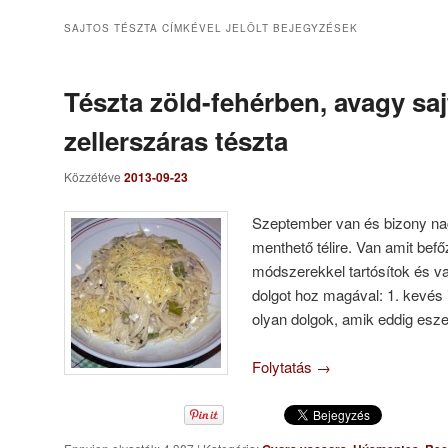
SAJTOS TÉSZTA
CÍMKÉVEL JELÖLT BEJEGYZÉSEK
Tészta zöld-fehérben, avagy sa
zellerszáras tészta
Közzétéve
2013-09-23
Szeptember van és bizony 
menthető télire. Van amit bef
módszerekkel tartósítok és va
dolgot hoz magával: 1. kevés 
olyan dolgok, amik eddig esz
Folytatás
→