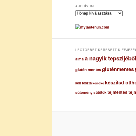
ARCHÍVUM
A
r
c
h
í
v
u
LEGTÖBBET KERESETT KIFEJEZÉ
m
a nagyik tepszijéb
alma
gluténmentes
glutén mentes
készítsd otth
kelt tészta
kenőke
tejmentes
tej
sütemény
sütőtök