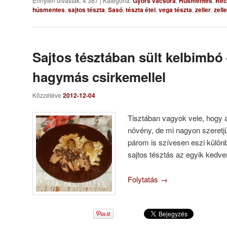
Ennyien olvasták: 4 387
|
Kategória:
Gyors vacsora
,
Húsmentes
,
Rec
húsmentes
,
sajtos tészta
,
Sasó
,
tészta étel
,
vega tészta
,
zeller
,
zell
Sajtos tésztában sült kelbimbó
hagymás csirkemellel
Közzétéve
2012-12-04
Tisztában vagyok vele, hogy
növény, de mi nagyon szeret
párom is szívesen eszi külön
sajtos tésztás az egyik kedv
Folytatás
→