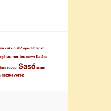
dió
eper
cukkini
fitt tepszi
nök
húsmentes
Kalács
ség
Húsvét
Sasó
recept
ácsa
spárga
 lisztkeverék