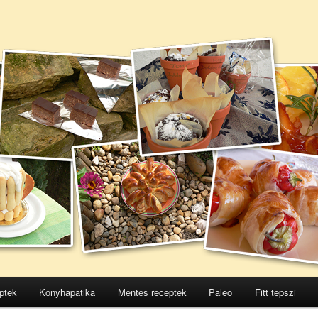
ptek
Konyhapatika
Mentes receptek
Paleo
Fitt tepszi