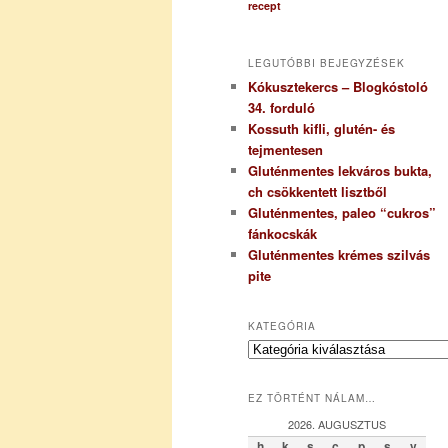
recept
LEGUTÓBBI BEJEGYZÉSEK
Kókusztekercs – Blogkóstoló
34. forduló
Kossuth kifli, glutén- és
tejmentesen
Gluténmentes lekváros bukta,
ch csökkentett lisztből
Gluténmentes, paleo “cukros”
fánkocskák
Gluténmentes krémes szilvás
pite
KATEGÓRIA
K
a
t
EZ TÖRTÉNT NÁLAM…
e
g
2026. AUGUSZTUS
ó
h
k
s
c
p
s
v