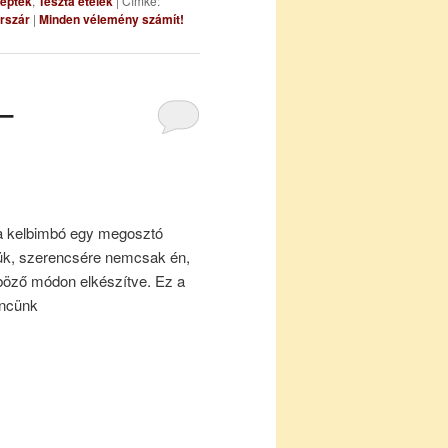
eptek
,
Tészta ételek
|
Címke:
erszár
|
Minden vélemény számít!
 –
 a kelbimbó egy megosztó
jük, szerencsére nemcsak én,
böző módon elkészítve. Ez a
encünk