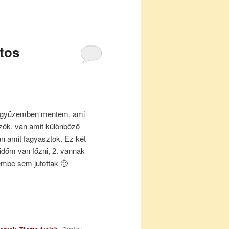
jtos
nagyüzemben mentem, ami
őzök, van amit különböző
n amit fagyasztok. Ez két
időm van főzni, 2. vannak
embe sem jutottak 🙂