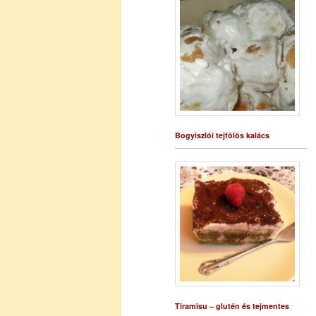
Bogyiszlói tejfölös kalács
Tiramisu – glutén és tejmentes