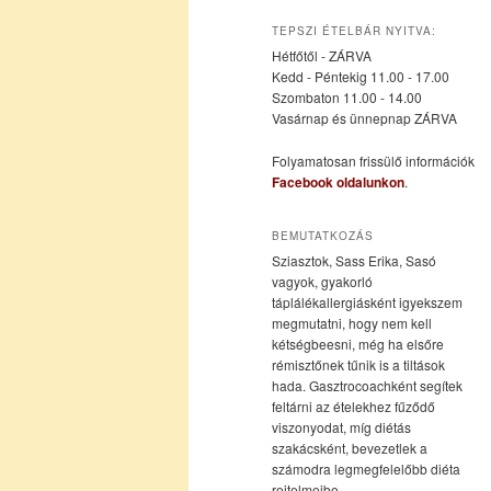
az
a
TEPSZI ÉTELBÁR NYITVA:
Hétfőtől - ZÁRVA
elsődleges
másodlagos
Kedd - Péntekig 11.00 - 17.00
Szombaton 11.00 - 14.00
Vasárnap és ünnepnap ZÁRVA
tartalomra
tartalomra
Folyamatosan frissülő információk
Facebook oldalunkon
.
BEMUTATKOZÁS
Sziasztok, Sass Erika, Sasó
vagyok, gyakorló
táplálékallergiásként igyekszem
megmutatni, hogy nem kell
kétségbeesni, még ha elsőre
rémisztőnek tűnik is a tiltások
hada. Gasztrocoachként segítek
feltárni az ételekhez fűződő
viszonyodat, míg diétás
szakácsként, bevezetlek a
számodra legmegfelelőbb diéta
rejtelmeibe.