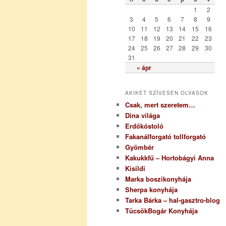
r
1
2
i
3
4
5
6
7
8
9
a
10
11
12
13
14
15
16
17
18
19
20
21
22
23
24
25
26
27
28
29
30
31
« ápr
AKIKET SZÍVESEN OLVASOK
Csak, mert szeretem…
Dina világa
Erdőkóstoló
Fakanálforgató tollforgató
Gyömbér
Kakukkfű – Hortobágyi Anna
Kisildi
Marka boszikonyhája
Sherpa konyhája
Tarka Bárka – hal-gasztro-blog
TücsökBogár Konyhája