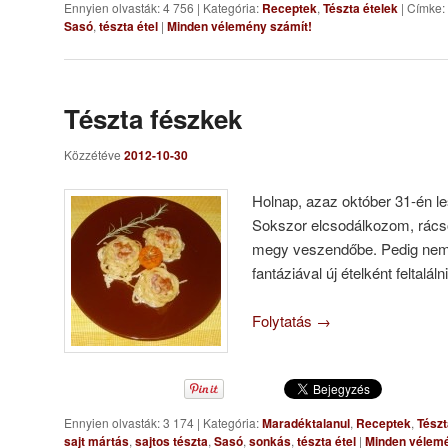
Ennyien olvasták: 4 756
|
Kategória:
Receptek
,
Tészta ételek
|
Címke:
Sasó
,
tészta étel
|
Minden vélemény számít!
Tészta fészkek
Közzétéve
2012-10-30
Holnap, azaz október 31-én le
Sokszor elcsodálkozom, rács
megy veszendőbe. Pedig nem 
fantáziával új ételként feltal
Folytatás
→
Ennyien olvasták: 3 174
|
Kategória:
Maradéktalanul
,
Receptek
,
Tészt
sajt mártás
,
sajtos tészta
,
Sasó
,
sonkás
,
tészta étel
|
Minden vélemé