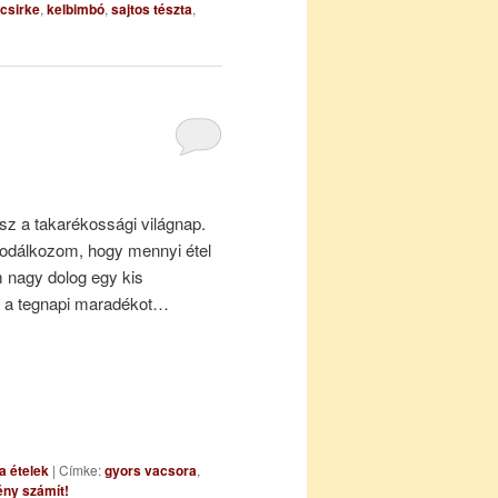
csirke
,
kelbimbó
,
sajtos tészta
,
sz a takarékossági világnap.
odálkozom, hogy mennyi étel
nagy dolog egy kis
álni a tegnapi maradékot…
a ételek
|
Címke:
gyors vacsora
,
ny számít!