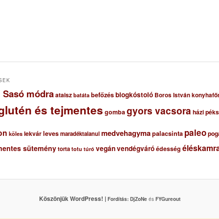
SEK
ől Sasó módra
blogkóstoló
ataisz
befőzés
Boros István konyhafő
batáta
glutén és tejmentes
gyors vacsora
gomba
házi pék
paleo
on
medvehagyma
lekvár
leves
palacsinta
pog
maradéktalanul
köles
éléskamra
mentes sütemény
vegán
vendégváró
édesség
torta
totu
túró
Köszönjük WordPress! |
Fordítás:
DjZoNe
és
FYGureout