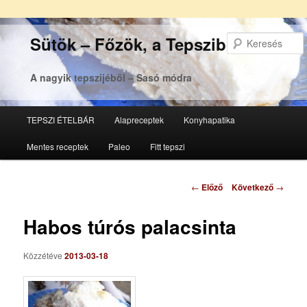
Sütök – Főzök, a Tepsziből
A nagyik tepszijéből – Sasó módra
Főmenü
TEPSZI ÉTELBÁR
Alapreceptek
Konyhapatika
Tovább
Tovább
Mentes receptek
Paleo
Fitt tepszi
az
a
elsődleges
másodlagos
Bejegyzés
←
Előző
Következő
→
navigáció
tartalomra
tartalomra
Habos túrós palacsinta
Közzétéve
2013-03-18