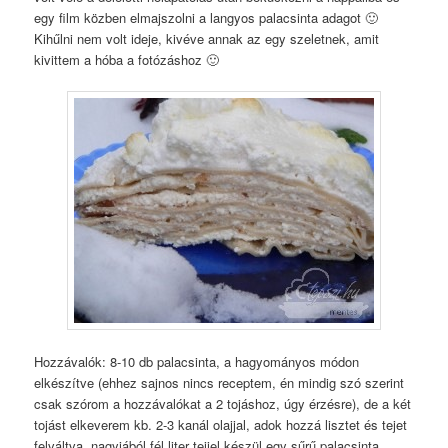
egy film közben elmajszolni a langyos palacsinta adagot 🙂
Kihűlni nem volt ideje, kivéve annak az egy szeletnek, amit
kivittem a hóba a fotózáshoz 🙂
Hozzávalók: 8-10 db palacsinta, a hagyományos módon
elkészítve (ehhez sajnos nincs receptem, én mindig szó szerint
csak szórom a hozzávalókat a 2 tojáshoz, úgy érzésre), de a két
tojást elkeverem kb. 2-3 kanál olajjal, adok hozzá lisztet és tejet
felváltva, nagyjából fél liter tejjel készül egy sűrű palacsinta