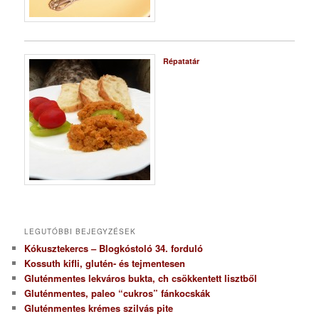
Répatatár
LEGUTÓBBI BEJEGYZÉSEK
Kókusztekercs – Blogkóstoló 34. forduló
Kossuth kifli, glutén- és tejmentesen
Gluténmentes lekváros bukta, ch csökkentett lisztből
Gluténmentes, paleo “cukros” fánkocskák
Gluténmentes krémes szilvás pite