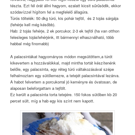
tészta. Ezt fél órát állni hagyom, ezalatt kicsit sűrűsödik, ekkor
szódavízzel hígítom fel a megfelelő állagúra.
Túrós töltelék: 50 dkg túró, kis pohár tejföl, és 2 tojás sárgája
(fehérje kell még később).
Hab: 2 tojás fehérje, 2 ek porcukor, 2-3 ek tejföl (ha van otthon
felesleges tojásfehérjénk, itt bármennyi elhasználható, több
habbal még finomabb)
A palacsintákat hagyományos módon megsütöttem,a túrót
kikevertem a hozzávalókkal, majd mintha tortát készítenénk
belőle, egy palacsinta, egy réteg túró váltakozásával szépe
felhalmoztam egy sütőlemezre, a tetejét palacsintával lezárva.
A habot felvertem a porcukorral jó keményre és óvatosan, de
alaposan beleforgattam a tejfölt.
Ez került a palacsinta torta tetejére. 150 fokos sütőben kb 20
percet sült, míg a hab egy kis színt nem kapott.