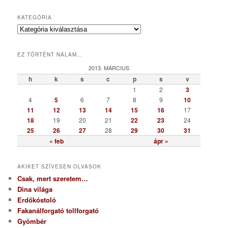
KATEGÓRIA
K
a
t
EZ TÖRTÉNT NÁLAM…
e
g
2013. MÁRCIUS
ó
h
k
s
c
p
s
v
r
1
2
3
i
4
5
6
7
8
9
10
a
11
12
13
14
15
16
17
18
19
20
21
22
23
24
25
26
27
28
29
30
31
« feb
ápr »
AKIKET SZÍVESEN OLVASOK
Csak, mert szeretem…
Dina világa
Erdőkóstoló
Fakanálforgató tollforgató
Gyömbér