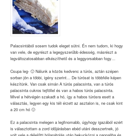
Palacsintából sosem tudok eleget sütni. Én nem tudom, ki hogy
van vele, de egyrészt a legegyszerűbb édesség, másrészt a
legváltozatosabban elkészíthető és a leggyorsabban fogy…
Csupa leg- 🙂 Nálunk a közös kedvenc a túrós, aztán szépen
sorban jön a többi, igény szerint… De túrósat is többféle képen
készítünk. Van csak simán A túrós palacsinta, van a túrós
palacsinta cukros tejföllel és van a habos túrós palacsinta.
Mivel a hétvégén szakadt a hó, így a habos túrósra esett a
választás, legyen egy kis téli érzett az asztalon is, ne csak kint
a 20 cm hó 🙂
Ez a palacsinta melegen a legfinomabb, úgyhogy igazából ezért
is választottam a zord időjárásban ebéd utáni desszertnek, jó
volt vele a délelőtti hólapátolás után bekuckózni a nappaliba és