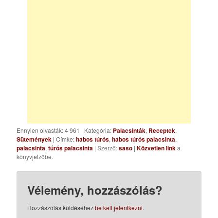
Ennyien olvasták: 4 961
|
Kategória:
Palacsinták
,
Receptek
,
Sütemények
| Címke:
habos túrós
,
habos túrós palacsinta
,
palacsinta
,
túrós palacsinta
| Szerző:
saso
|
Közvetlen link
a
könyvjelzőbe.
Vélemény, hozzászólás?
Hozzászólás küldéséhez
be kell jelentkezni
.