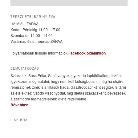
TEPSZI ÉTELBÁR NYITVA:
Hétfőtől - ZÁRVA
Kedd - Péntekig 11.00 - 17.00
Szombaton 11.00 - 14.00
Vasárnap és ünnepnap ZÁRVA
Folyamatosan frissülő információk
Facebook oldalunkon
.
BEMUTATKOZÁS
Sziasztok, Sass Erika, Sasó vagyok, gyakorló táplálékallergiásként
igyekszem megmutatni, hogy nem kell kétségbeesni, még ha elsőre
rémisztőnek tűnik is a tiltások hada. Gasztrocoachként segítek feltárni
az ételekhez fűződő viszonyodat, míg diétás szakácsként, bevezetlek
a számodra legmegfelelőbb diéta rejtelmeibe.
Bővebben
LIKE BOX