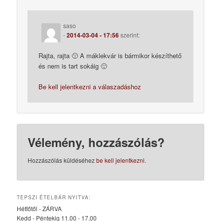
saso
-
2014-03-04 - 17:56
szerint:
Rajta, rajta 🙂 A máklekvár is bármikor készíthető
és nem is tart sokáig 🙂
Be kell jelentkezni a válaszadáshoz
Vélemény, hozzászólás?
Hozzászólás küldéséhez
be kell jelentkezni
.
TEPSZI ÉTELBÁR NYITVA:
Hétfőtől - ZÁRVA
Kedd - Péntekig 11.00 - 17.00