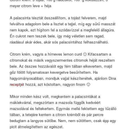
meyer citrom leve + héja
A palacsinta tésztát összeállítom, a tojást felverem, majd
felváltva adagolom bele a lisztet a tejjel, míg egy sűrű masszát
nem kapok, ezt hígítom fel a szódavízzel a megfelelő állagúra.
Én cukrot nem teszek bele, így még véletlen sem ragad,
ráadásul akár édes, akár sós palacsintához felhasználható.
Citrom krém, vagyis a hírneves lemon curd 🙂 Kifacsartam a
citromokat és másik vegyszermentes citromok héját reszeltem
bele. Az összes hozzávalót egy fém tálban elkevertem, majd
gőz fölött folyamatosan kevergetve besűrítettem. Ha
hagyományosabban, mondjuk vajjal készítenétek, ajánlom Dina
receptjét
hozzá, azt kóstoltam, nagyon finom 🙂
Mikor minden kész volt, megkentem a palacsintákat a
máklekvárral, megszórtam a mazsola függők kedvéért
mazsolával és feltekertem. Egymás mellé fektettem egy tűzálló
tálban, a tetejére kentem a citrom krémből és pár percre
bedugtam a langyos sütőbe. Nem, nem sütöttem, csak épp egy
picit átmelegítettem az egészet.