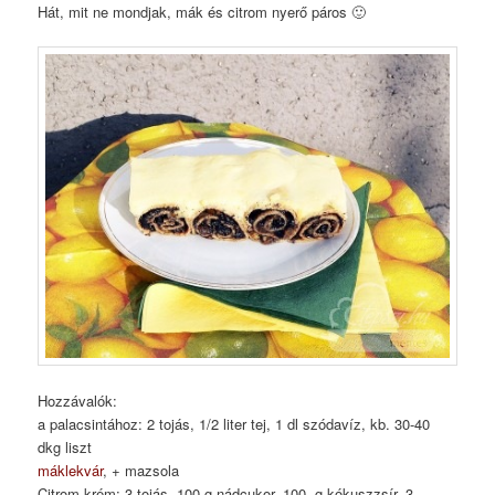
Hát, mit ne mondjak, mák és citrom nyerő páros 🙂
Hozzávalók:
a palacsintához: 2 tojás, 1/2 liter tej, 1 dl szódavíz, kb. 30-40
dkg liszt
máklekvár
, + mazsola
Citrom krém: 3 tojás, 100 g nádcukor, 100 g kókuszzsír, 3