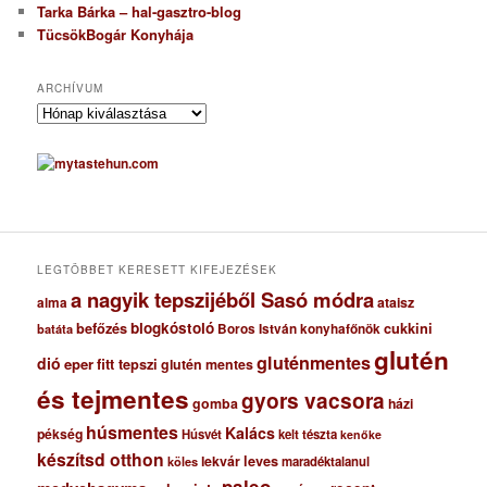
Tarka Bárka – hal-gasztro-blog
TücsökBogár Konyhája
ARCHÍVUM
A
r
c
h
í
v
u
m
LEGTÖBBET KERESETT KIFEJEZÉSEK
a nagyik tepszijéből Sasó módra
ataisz
alma
blogkóstoló
befőzés
cukkini
Boros István konyhafőnök
batáta
glutén
gluténmentes
dió
eper
fitt tepszi
glutén mentes
és tejmentes
gyors vacsora
gomba
házi
húsmentes
Kalács
pékség
Húsvét
kelt tészta
kenőke
készítsd otthon
lekvár
leves
maradéktalanul
köles