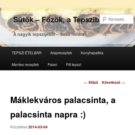
Sütök – Főzök, a Tepsziből
A nagyik tepszijéből – Sasó módra
Főmenü
TEPSZI ÉTELBÁR
Alapreceptek
Konyhapatika
Tovább
Tovább
Mentes receptek
Paleo
Fitt tepszi
az
a
elsődleges
másodlagos
Bejegyzés
←
Előző
Következő
→
navigáció
tartalomra
tartalomra
Máklekváros palacsinta, a
palacsinta napra :)
Közzétéve
2014-03-04