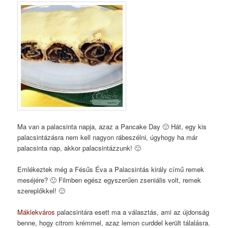
Ma van a palacsinta napja, azaz a Pancake Day 🙂 Hát, egy kis
palacsintázásra nem kell nagyon rábeszélni, úgyhogy ha már
palacsinta nap, akkor palacsintázzunk! 🙂
Emlékeztek még a Fésűs Éva a Palacsintás király című remek
meséjére? 🙂 Filmben egész egyszerűen zseniális volt, remek
szereplőkkel! 🙂
Máklekváros
palacsintára esett ma a választás, ami az újdonság
benne, hogy citrom krémmel, azaz lemon curddel került tálalásra.