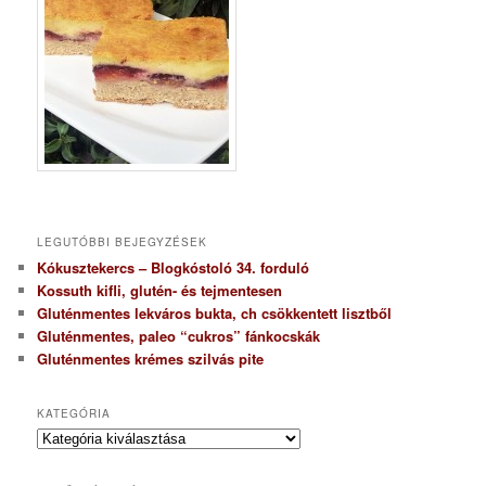
LEGUTÓBBI BEJEGYZÉSEK
Kókusztekercs – Blogkóstoló 34. forduló
Kossuth kifli, glutén- és tejmentesen
Gluténmentes lekváros bukta, ch csökkentett lisztből
Gluténmentes, paleo “cukros” fánkocskák
Gluténmentes krémes szilvás pite
KATEGÓRIA
K
a
t