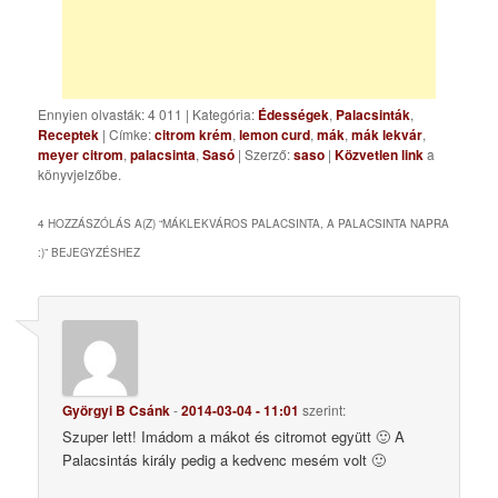
Ennyien olvasták: 4 011
|
Kategória:
Édességek
,
Palacsinták
,
Receptek
| Címke:
citrom krém
,
lemon curd
,
mák
,
mák lekvár
,
meyer citrom
,
palacsinta
,
Sasó
| Szerző:
saso
|
Közvetlen link
a
könyvjelzőbe.
4 HOZZÁSZÓLÁS A(Z) “
MÁKLEKVÁROS PALACSINTA, A PALACSINTA NAPRA
:)
” BEJEGYZÉSHEZ
Györgyi B Csánk
-
2014-03-04 - 11:01
szerint:
Szuper lett! Imádom a mákot és citromot együtt 🙂 A
Palacsintás király pedig a kedvenc mesém volt 🙂