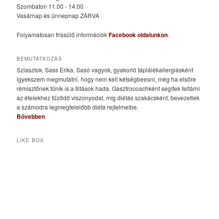
Szombaton 11.00 - 14.00
Vasárnap és ünnepnap ZÁRVA
Folyamatosan frissülő információk
Facebook oldalunkon
.
BEMUTATKOZÁS
Sziasztok, Sass Erika, Sasó vagyok, gyakorló táplálékallergiásként
igyekszem megmutatni, hogy nem kell kétségbeesni, még ha elsőre
rémisztőnek tűnik is a tiltások hada. Gasztrocoachként segítek feltárni
az ételekhez fűződő viszonyodat, míg diétás szakácsként, bevezetlek
a számodra legmegfelelőbb diéta rejtelmeibe.
Bővebben
LIKE BOX