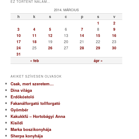
EZ TÖRTÉNT NÁLAM…
e
g
2014. MÁRCIUS
ó
h
k
s
c
p
s
v
r
1
2
i
3
4
5
6
7
8
9
a
10
11
12
13
14
15
16
17
18
19
20
21
22
23
24
25
26
27
28
29
30
31
« feb
ápr »
AKIKET SZÍVESEN OLVASOK
Csak, mert szeretem…
Dina világa
Erdőkóstoló
Fakanálforgató tollforgató
Gyömbér
Kakukkfű – Hortobágyi Anna
Kisildi
Marka boszikonyhája
Sherpa konyhája