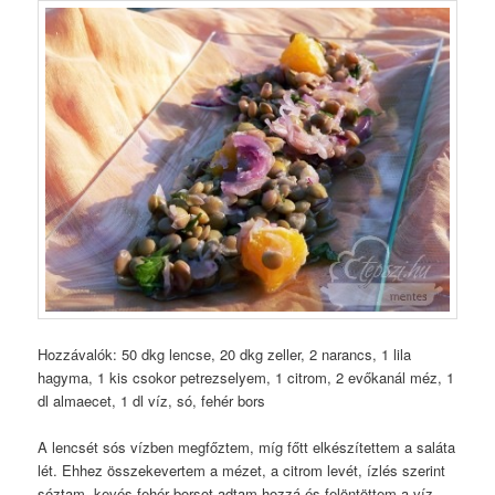
Hozzávalók: 50 dkg lencse, 20 dkg zeller, 2 narancs, 1 lila
hagyma, 1 kis csokor petrezselyem, 1 citrom, 2 evőkanál méz, 1
dl almaecet, 1 dl víz, só, fehér bors
A lencsét sós vízben megfőztem, míg főtt elkészítettem a saláta
lét. Ehhez összekevertem a mézet, a citrom levét, ízlés szerint
sóztam, kevés fehér borsot adtam hozzá és felöntöttem a víz,