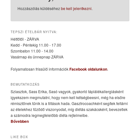
Hozzászólás küldéséhez
be kell jelentkezni
.
TEPSZI ÉTELBÁR NYITVA:
Hétfőtől - ZÁRVA
Kedd - Péntekig 11.00 - 17.00
Szombaton 11.00 - 14.00
Vasárnap és ünnepnap ZÁRVA
Folyamatosan frissülő információk
Facebook oldalunkon
.
BEMUTATKOZÁS
Sziasztok, Sass Erika, Sasó vagyok, gyakorló táplálékallergiásként
igyekszem megmutatni, hogy nem kell kétségbeesni, még ha elsőre
rémisztőnek tűnik is a tiltások hada. Gasztrocoachként segítek feltárni
az ételekhez fűződő viszonyodat, míg diétás szakácsként, bevezetlek
a számodra legmegfelelőbb diéta rejtelmeibe.
Bővebben
LIKE BOX