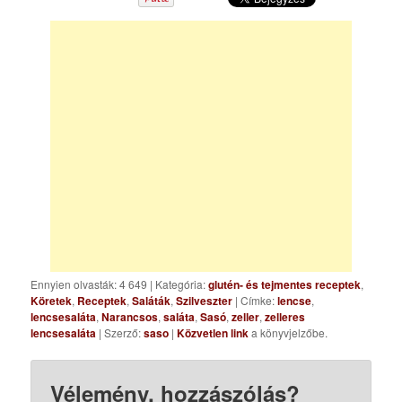
Ennyien olvasták: 4 649
|
Kategória:
glutén- és tejmentes receptek
,
Köretek
,
Receptek
,
Saláták
,
Szilveszter
| Címke:
lencse
,
lencsesaláta
,
Narancsos
,
saláta
,
Sasó
,
zeller
,
zelleres
lencsesaláta
| Szerző:
saso
|
Közvetlen link
a könyvjelzőbe.
Vélemény, hozzászólás?