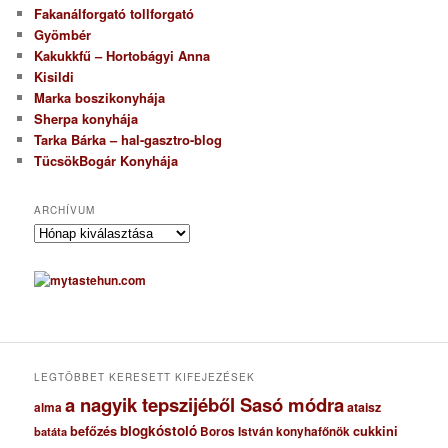
Fakanálforgató tollforgató
Gyömbér
Kakukkfű – Hortobágyi Anna
Kisildi
Marka boszikonyhája
Sherpa konyhája
Tarka Bárka – hal-gasztro-blog
TücsökBogár Konyhája
ARCHÍVUM
A
r
c
h
í
v
u
m
LEGTÖBBET KERESETT KIFEJEZÉSEK
a nagyik tepszijéből Sasó módra
ataisz
alma
blogkóstoló
befőzés
cukkini
Boros István konyhafőnök
batáta