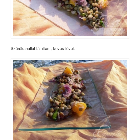
Szűrőkanállal tálaltam, kevés lével.