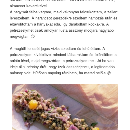
almaecet keverékével.
A hagymát félbe vágtam, majd vékonyan felcsíkoztam, a zellert
lereszeltem. A narancsot gerezdekre szedtem hámozás után és
eltávolítottam a hártyákat róla, így daraboltam kockákra. A
petrezselymet csak amolyan lusta asszony módjára nagyjából
megvágtam 🙂
A megfőtt lencsét jeges vízbe szedtem és lehűtöttem. A
petrezselyem kivételével mindent tálba raktam és felöntöttem a
saláta lével, majd megszórtam a petrezselyemmel. Jó ha van
ideje állni néhány órát, hogy ízek összeérjenek, a legfinomabb
másnap volt. Hűtőben napokig tárolható, ha marad belőle 🙂