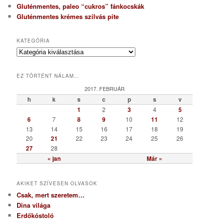
Gluténmentes, paleo “cukros” fánkocskák
Gluténmentes krémes szilvás pite
KATEGÓRIA
K
a
t
EZ TÖRTÉNT NÁLAM…
e
g
2017. FEBRUÁR
ó
h
k
s
c
p
s
v
r
1
2
3
4
5
i
6
7
8
9
10
11
12
a
13
14
15
16
17
18
19
20
21
22
23
24
25
26
27
28
« jan
Már »
AKIKET SZÍVESEN OLVASOK
Csak, mert szeretem…
Dina világa
Erdőkóstoló