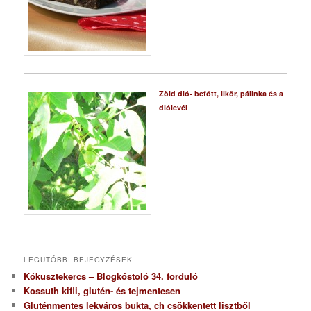
Zöld dió- befőtt, likőr, pálinka és a
diólevél
LEGUTÓBBI BEJEGYZÉSEK
Kókusztekercs – Blogkóstoló 34. forduló
Kossuth kifli, glutén- és tejmentesen
Gluténmentes lekváros bukta, ch csökkentett lisztből