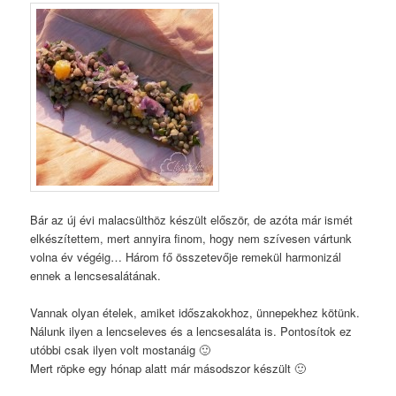
Bár az új évi malacsülthöz készült először, de azóta már ismét
elkészítettem, mert annyira finom, hogy nem szívesen vártunk
volna év végéig… Három fő összetevője remekül harmonizál
ennek a lencsesalátának.
Vannak olyan ételek, amiket időszakokhoz, ünnepekhez kötünk.
Nálunk ilyen a lencseleves és a lencsesaláta is. Pontosítok ez
utóbbi csak ilyen volt mostanáig 🙂
Mert röpke egy hónap alatt már másodszor készült 🙂