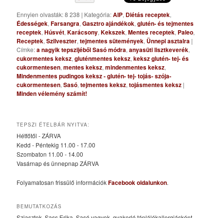
Ennyien olvasták: 8 238
|
Kategória:
AIP
,
Diétás receptek
,
Édességek
,
Farsangra
,
Gasztro ajándékok
,
glutén- és tejmentes
receptek
,
Húsvét
,
Karácsony
,
Kekszek
,
Mentes receptek
,
Paleo
,
Receptek
,
Szilveszter
,
tejmentes sütemények
,
Ünnepi asztalra
|
Címke:
a nagyik tepszijéből Sasó módra
,
anyasüti lisztkeverék
,
cukormentes keksz
,
gluténmentes keksz
,
keksz glutén- tej- és
cukormentesen
,
mentes keksz
,
mindenmentes keksz
,
Mindenmentes pudingos keksz - glutén- tej- tojás- szója-
cukormentesen
,
Sasó
,
tejmentes keksz
,
tojásmentes keksz
|
Minden vélemény számít!
TEPSZI ÉTELBÁR NYITVA:
Hétfőtől - ZÁRVA
Kedd - Péntekig 11.00 - 17.00
Szombaton 11.00 - 14.00
Vasárnap és ünnepnap ZÁRVA
Folyamatosan frissülő információk
Facebook oldalunkon
.
BEMUTATKOZÁS
Sziasztok, Sass Erika, Sasó vagyok, gyakorló táplálékallergiásként