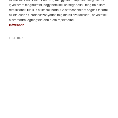
igyekszem megmutatni, hogy nem kell kétségbeesni, még ha elsőre
rémisztőnek tűnik is a tiltások hada. Gasztrocoachként segítek feltárni
az ételekhez fűződő viszonyodat, míg diétás szakácsként, bevezetlek
a számodra legmegfelelőbb diéta rejtelmeibe.
Bővebben
LIKE BOX