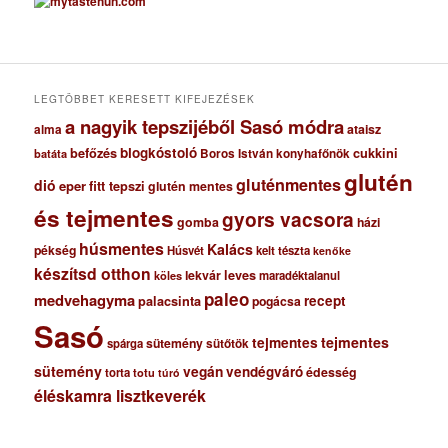
h
í
v
u
m
LEGTÖBBET KERESETT KIFEJEZÉSEK
a nagyik tepszijéből Sasó módra
ataisz
alma
blogkóstoló
befőzés
cukkini
Boros István konyhafőnök
batáta
glutén
gluténmentes
dió
eper
fitt tepszi
glutén mentes
és tejmentes
gyors vacsora
gomba
házi
húsmentes
Kalács
pékség
Húsvét
kelt tészta
kenőke
készítsd otthon
lekvár
leves
maradéktalanul
köles
paleo
medvehagyma
recept
palacsinta
pogácsa
Sasó
tejmentes
tejmentes
sütemény
spárga
sütőtök
sütemény
vegán
vendégváró
édesség
torta
totu
túró
éléskamra lisztkeverék