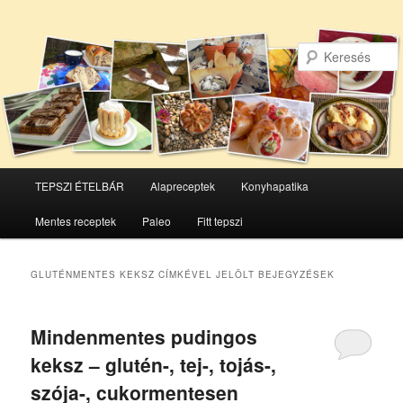
Főmenü
TEPSZI ÉTELBÁR
Alapreceptek
Konyhapatika
Tovább
Tovább
Mentes receptek
Paleo
Fitt tepszi
az
a
elsődleges
másodlagos
GLUTÉNMENTES KEKSZ
CÍMKÉVEL JELÖLT BEJEGYZÉSEK
tartalomra
tartalomra
Mindenmentes pudingos
keksz – glutén-, tej-, tojás-,
szója-, cukormentesen