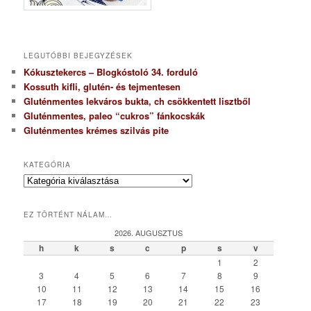
LEGUTÓBBI BEJEGYZÉSEK
Kókusztekercs – Blogkóstoló 34. forduló
Kossuth kifli, glutén- és tejmentesen
Gluténmentes lekváros bukta, ch csökkentett lisztből
Gluténmentes, paleo “cukros” fánkocskák
Gluténmentes krémes szilvás pite
KATEGÓRIA
K
a
t
EZ TÖRTÉNT NÁLAM…
e
g
2026. AUGUSZTUS
ó
h
k
s
c
p
s
v
r
1
2
i
3
4
5
6
7
8
9
a
10
11
12
13
14
15
16
17
18
19
20
21
22
23