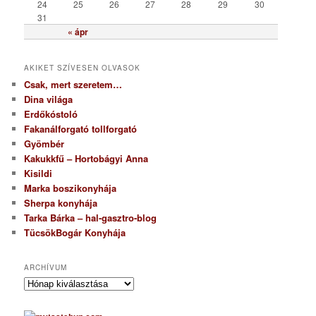
24
25
26
27
28
29
30
31
« ápr
AKIKET SZÍVESEN OLVASOK
Csak, mert szeretem…
Dina világa
Erdőkóstoló
Fakanálforgató tollforgató
Gyömbér
Kakukkfű – Hortobágyi Anna
Kisildi
Marka boszikonyhája
Sherpa konyhája
Tarka Bárka – hal-gasztro-blog
TücsökBogár Konyhája
ARCHÍVUM
A
r
c