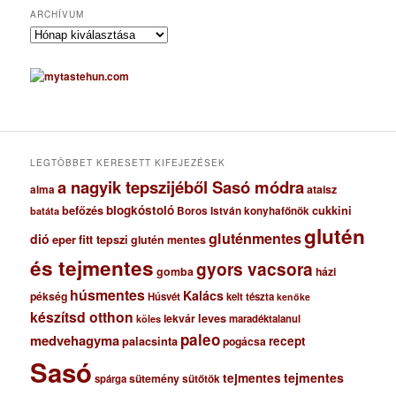
ARCHÍVUM
A
r
c
h
í
v
u
m
LEGTÖBBET KERESETT KIFEJEZÉSEK
a nagyik tepszijéből Sasó módra
ataisz
alma
blogkóstoló
befőzés
cukkini
Boros István konyhafőnök
batáta
glutén
gluténmentes
dió
eper
fitt tepszi
glutén mentes
és tejmentes
gyors vacsora
gomba
házi
húsmentes
Kalács
pékség
Húsvét
kelt tészta
kenőke
készítsd otthon
lekvár
leves
maradéktalanul
köles
paleo
medvehagyma
recept
palacsinta
pogácsa
Sasó
tejmentes
tejmentes
sütemény
spárga
sütőtök