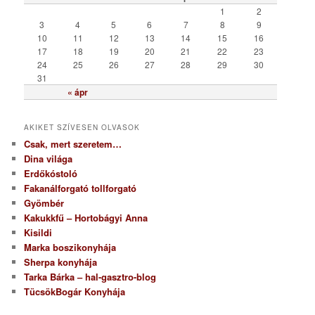
r
1
2
i
3
4
5
6
7
8
9
a
10
11
12
13
14
15
16
17
18
19
20
21
22
23
24
25
26
27
28
29
30
31
« ápr
AKIKET SZÍVESEN OLVASOK
Csak, mert szeretem…
Dina világa
Erdőkóstoló
Fakanálforgató tollforgató
Gyömbér
Kakukkfű – Hortobágyi Anna
Kisildi
Marka boszikonyhája
Sherpa konyhája
Tarka Bárka – hal-gasztro-blog
TücsökBogár Konyhája