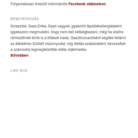
Folyamatosan frissülő információk
Facebook oldalunkon
.
BEMUTATKOZÁS
Sziasztok, Sass Erika, Sasó vagyok, gyakorló táplálékallergiásként
igyekszem megmutatni, hogy nem kell kétségbeesni, még ha elsőre
rémisztőnek tűnik is a tiltások hada. Gasztrocoachként segítek feltárni
az ételekhez fűződő viszonyodat, míg diétás szakácsként, bevezetlek
a számodra legmegfelelőbb diéta rejtelmeibe.
Bővebben
LIKE BOX