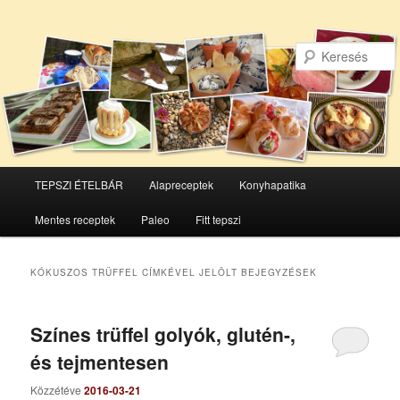
Főmenü
TEPSZI ÉTELBÁR
Alapreceptek
Konyhapatika
Tovább
Tovább
Mentes receptek
Paleo
Fitt tepszi
az
a
elsődleges
másodlagos
KÓKUSZOS TRÜFFEL
CÍMKÉVEL JELÖLT BEJEGYZÉSEK
tartalomra
tartalomra
Színes trüffel golyók, glutén-,
és tejmentesen
Közzétéve
2016-03-21