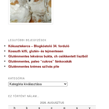
LEGUTÓBBI BEJEGYZÉSEK
Kókusztekercs – Blogkóstoló 34. forduló
Kossuth kifli, glutén- és tejmentesen
Gluténmentes lekváros bukta, ch csökkentett lisztből
Gluténmentes, paleo “cukros” fánkocskák
Gluténmentes krémes szilvás pite
KATEGÓRIA
K
a
t
EZ TÖRTÉNT NÁLAM…
e
g
2026. AUGUSZTUS
ó
h
k
s
c
p
s
v