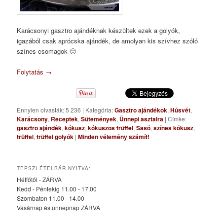
Karácsonyi gasztro ajándéknak készültek ezek a golyók,
igazából csak aprócska ajándék, de amolyan kis szívhez szóló
színes csomagok 🙂
Folytatás
→
Ennyien olvasták: 5 236
|
Kategória:
Gasztro ajándékok
,
Húsvét
,
Karácsony
,
Receptek
,
Sütemények
,
Ünnepi asztalra
|
Címke:
gasztro ajándék
,
kókusz
,
kókuszos trüffel
,
Sasó
,
színes kókusz
,
trüffel
,
trüffel golyók
|
Minden vélemény számít!
TEPSZI ÉTELBÁR NYITVA:
Hétfőtől - ZÁRVA
Kedd - Péntekig 11.00 - 17.00
Szombaton 11.00 - 14.00
Vasárnap és ünnepnap ZÁRVA