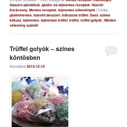
Gasztro ajándékok
,
glutén- és tejmentes receptek
,
Húsvét
,
Karácsony
,
Mentes receptek
,
tejmentes sütemények
|
Címke:
gluténmentes
,
húsvéti desszert
,
kókuszos trüffel
,
Sasó
,
színes
kókusz
,
tejmentes
,
tejmentes trüffel
,
trüffel
,
trüffel golyók
|
Minden
vélemény számít!
Trüffel golyók – színes
köntösben
Közzétéve
2013-12-15