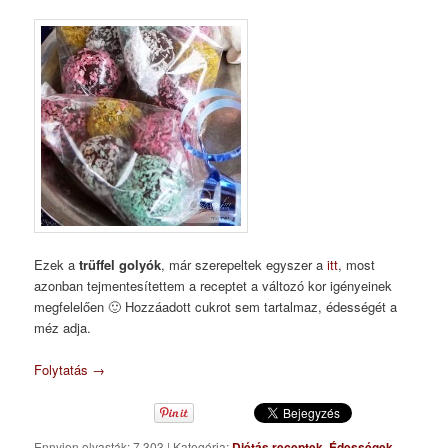
Ezek a
trüffel golyók
, már szerepeltek egyszer a
itt
, most
azonban tejmentesítettem a receptet a változó kor igényeinek
megfelelően 🙂 Hozzáadott cukrot sem tartalmaz, édességét a
méz adja.
Folytatás
→
Ennyien olvasták: 7 303
|
Kategória:
Diétás receptek
,
Édességek
,