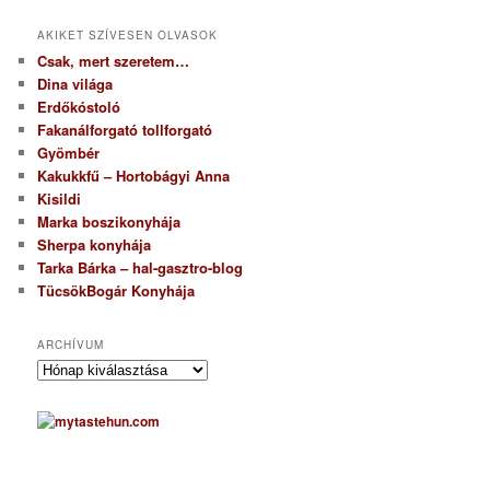
AKIKET SZÍVESEN OLVASOK
Csak, mert szeretem…
Dina világa
Erdőkóstoló
Fakanálforgató tollforgató
Gyömbér
Kakukkfű – Hortobágyi Anna
Kisildi
Marka boszikonyhája
Sherpa konyhája
Tarka Bárka – hal-gasztro-blog
TücsökBogár Konyhája
ARCHÍVUM
A
r
c
h
í
v