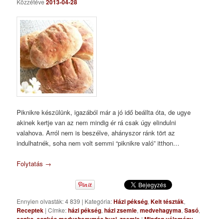
Közzétéve
2013-04-28
Piknikre készülünk, igazából már a jó idő beállta óta, de ugye
akinek kertje van az nem mindig ér rá csak úgy elindulni
valahova. Arról nem is beszélve, ahányszor ránk tört az
indulhatnék, soha nem volt semmi “piknikre való” itthon…
Folytatás
→
Ennyien olvasták: 4 839
|
Kategória:
Házi pékség
,
Kelt tészták
,
Receptek
|
Címke:
házi pékség
,
házi zsemle
,
medvehagyma
,
Sasó
,
,
,
|