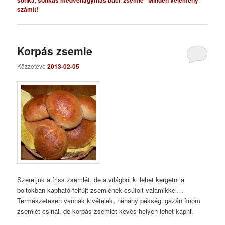
sonka
sonkás medvehagymás buci
zsemle
Minden vélemény
számít!
Korpás zsemle
Közzétéve
2013-02-05
Szeretjük a friss zsemlét, de a világból ki lehet kergetni a
boltokban kapható felfújt zsemlének csúfolt valamikkel…
Természetesen vannak kivételek, néhány pékség igazán finom
zsemlét csinál, de korpás zsemlét kevés helyen lehet kapni.