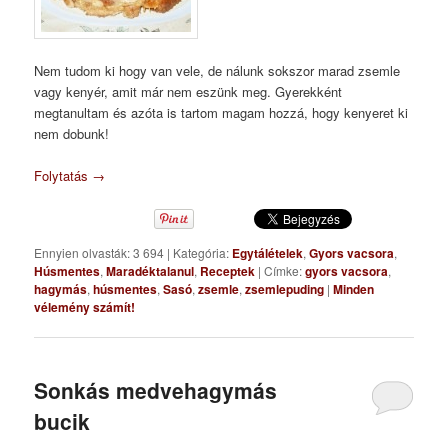
Nem tudom ki hogy van vele, de nálunk sokszor marad zsemle
vagy kenyér, amit már nem eszünk meg. Gyerekként
megtanultam és azóta is tartom magam hozzá, hogy kenyeret ki
nem dobunk!
Folytatás
→
Ennyien olvasták: 3 694
|
Kategória:
Egytálételek
,
Gyors vacsora
,
Húsmentes
,
Maradéktalanul
,
Receptek
|
Címke:
gyors vacsora
,
hagymás
,
húsmentes
,
Sasó
,
zsemle
,
zsemlepuding
|
Minden
vélemény számít!
Sonkás medvehagymás
bucik