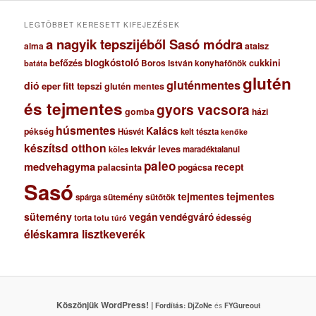
u
m
LEGTÖBBET KERESETT KIFEJEZÉSEK
a nagyik tepszijéből Sasó módra
ataisz
alma
blogkóstoló
befőzés
cukkini
Boros István konyhafőnök
batáta
glutén
gluténmentes
dió
eper
fitt tepszi
glutén mentes
és tejmentes
gyors vacsora
gomba
házi
húsmentes
Kalács
pékség
Húsvét
kelt tészta
kenőke
készítsd otthon
lekvár
leves
maradéktalanul
köles
paleo
medvehagyma
recept
palacsinta
pogácsa
Sasó
tejmentes
tejmentes
sütemény
spárga
sütőtök
sütemény
vegán
vendégváró
édesség
torta
totu
túró
éléskamra lisztkeverék
Köszönjük WordPress! |
Fordítás:
DjZoNe
és
FYGureout