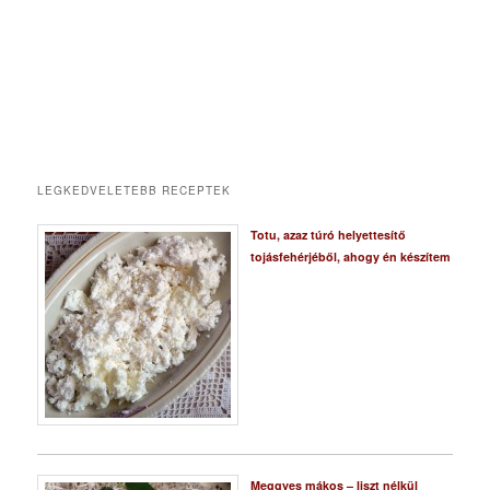
LEGKEDVELETEBB RECEPTEK
Totu, azaz túró helyettesítő
tojásfehérjéből, ahogy én készítem
Meggyes mákos – liszt nélkül