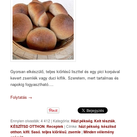
Gyorsan elkészülő, teljes kiőrlésű liszttel és egy pici korpával
kevert zsemlék vagy duci kiflik. Szeretem, mert tartalmas és
napokig fogyasztható….
Folytatás
→
Ennyien olvasták: 4 412
|
Kategória:
Házi pékség
,
Kelt tészták
,
KÉSZÍTSD OTTHON
,
Receptek
|
Címke:
házi pékség
,
készítsd
otthon
,
kifli
,
Sasó
,
teljes kiőrlésű
,
zsemle
|
Minden vélemény