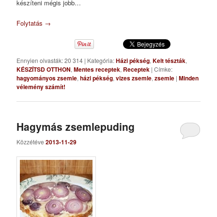
készíteni mégis jobb…
Folytatás
→
Ennyien olvasták: 20 314
|
Kategória:
Házi pékség
,
Kelt tészták
,
KÉSZÍTSD OTTHON
,
Mentes receptek
,
Receptek
|
Címke:
hagyományos zsemle
,
házi pékség
,
vizes zsemle
,
zsemle
|
Minden
vélemény számít!
Hagymás zsemlepuding
Közzétéve
2013-11-29