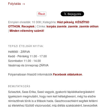
Folytatás
→
Ennyien olvasták: 10 308
|
Kategória:
Házi pékség
,
KÉSZÍTSD
OTTHON
,
Receptek
|
Címke:
korpás zsemle
,
zsemle
,
zsemle otthon
|
Minden vélemény számít!
TEPSZI ÉTELBÁR NYITVA:
Hétfőtől - ZÁRVA
Kedd - Péntekig 11.00 - 17.00
Szombaton 11.00 - 14.00
Vasárnap és ünnepnap ZÁRVA
Folyamatosan frissülő információk
Facebook oldalunkon
.
BEMUTATKOZÁS
Sziasztok, Sass Erika, Sasó vagyok, gyakorló táplálékallergiásként
igyekszem megmutatni, hogy nem kell kétségbeesni, még ha elsőre
rémisztőnek tűnik is a tiltások hada. Gasztrocoachként segítek feltárni
az ételekhez fűződő viszonyodat, míg diétás szakácsként, bevezetlek