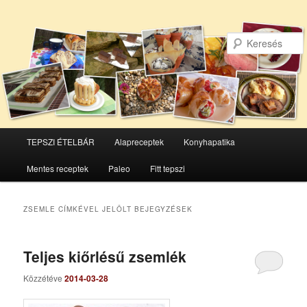
Főmenü
TEPSZI ÉTELBÁR
Alapreceptek
Konyhapatika
Tovább
Tovább
Mentes receptek
Paleo
Fitt tepszi
az
a
elsődleges
másodlagos
ZSEMLE
CÍMKÉVEL JELÖLT BEJEGYZÉSEK
tartalomra
tartalomra
Teljes kiőrlésű zsemlék
Közzétéve
2014-03-28