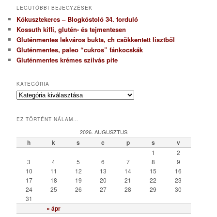
LEGUTÓBBI BEJEGYZÉSEK
Kókusztekercs – Blogkóstoló 34. forduló
Kossuth kifli, glutén- és tejmentesen
Gluténmentes lekváros bukta, ch csökkentett lisztből
Gluténmentes, paleo “cukros” fánkocskák
Gluténmentes krémes szilvás pite
KATEGÓRIA
K
a
t
EZ TÖRTÉNT NÁLAM…
e
g
2026. AUGUSZTUS
ó
h
k
s
c
p
s
v
r
1
2
i
3
4
5
6
7
8
9
a
10
11
12
13
14
15
16
17
18
19
20
21
22
23
24
25
26
27
28
29
30
31
« ápr